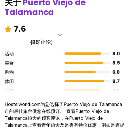
关于
Puerto Viejo de
Talamanca
7.6
很好
(38 评论)
活动
8.0
美食
8.5
购物
6.8
休闲
8.7
运输
7.7
景点
6.9
Hostelworld.com为您选择了Puerto Viejo de Talamanca
文化
6.9
市的最佳旅舍供您在线预订。 查看Puerto Viejo de
夜生活
Talamanca旅舍的顾客评论，在Puerto Viejo de
7.6
Talamanca上查看青年旅舍及是否有特价优惠，例如是否提
物有所值
7.5