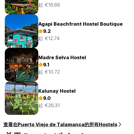
起 €16.66
Agapi Beachfront Hostel Boutique
9.2
起 €12.74
Madre Selva Hostel
9.1
起 €10.72
Kalunay Hostel
9.0
起 €26.31
查看在Puerto Viejo de Talamanca的所有Hostels