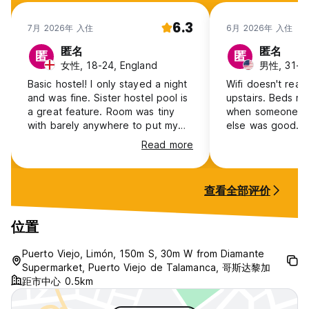
6.3
7月 2026年 入住
6月 2026年 入住
匿名
匿名
匿
匿
女性, 18-24, England
男性, 31-4
Basic hostel! I only stayed a night
Wifi doesn't rea
and was fine. Sister hostel pool is
upstairs. Beds ma
a great feature. Room was tiny
when someone mo
with barely anywhere to put my
else was good.
bag
Read more
查看全部评价
位置
Puerto Viejo, Limón, 150m S, 30m W from Diamante
Supermarket, Puerto Viejo de Talamanca, 哥斯达黎加
距市中心 0.5km