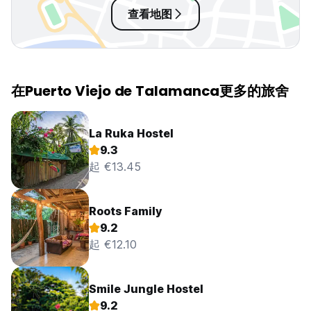
查看地图
在Puerto Viejo de Talamanca更多的旅舍
La Ruka Hostel
9.3
起 €13.45
Roots Family
9.2
起 €12.10
Smile Jungle Hostel
9.2