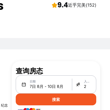
s
9.4
近乎完美
(152)
查询房态
日期
入住人数
。
搜索
，纪念