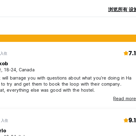
浏览所有 设
7.1
 入住
kob
, 18-24, Canada
 will barrage you with questions about what you’re doing in Ha
to try and get them to book the loop with their company.
Besides that, everything else was good with the hostel.
Read more
9.1
年 入住
rlo