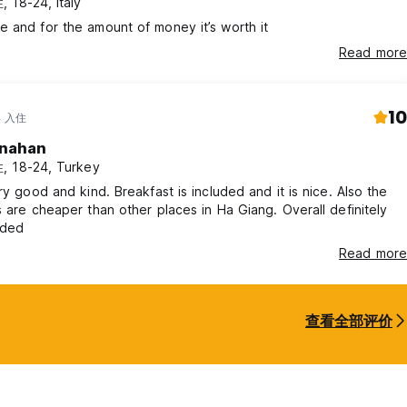
 18-24, Italy
 and for the amount of money it’s worth it
Read more
10
年 入住
nahan
 18-24, Turkey
ery good and kind. Breakfast is included and it is nice. Also the
s are cheaper than other places in Ha Giang. Overall definitely
ded
Read more
查看全部评价