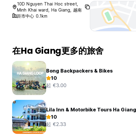
10D Nguyen Thai Hoc street,
Minh Khai ward, Ha Giang, 越南
距市中心 0.1km
在Ha Giang更多的旅舍
Bong Backpackers & Bikes
10
起 €3.00
Lila Inn & Motorbike Tours Ha Gian
10
起 €2.33