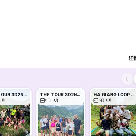
详
THE TOUR 3D2N SELF RIDER 1 PEOPLE/BIKE
THE TOUR 3D2N SELF RIDER 2 PEOPLES/BIKE
HA GIANG LOOP TOUR 4D3N EASY RIDER
8月
6日 8月
6日 8月