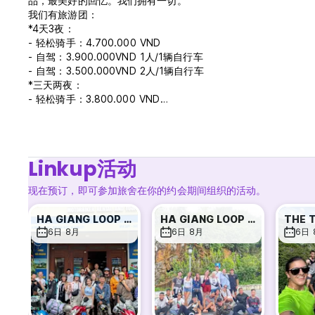
品，最美好的回忆。我们拥有一切。
我们有旅游团：
*4天3夜：
- 轻松骑手：4.700.000 VND
- 自驾：3.900.000VND 1人/1辆自行车
- 自驾：3.500.000VND 2人/1辆自行车
*三天两夜：
- 轻松骑手：3.800.000 VND
- 自驾：3.000.000VND 1人/1辆自行车
- 自驾：2.500.000VND 2人/1辆自行车
旅游包括
- 越南当地导游（越南导游）
Linkup活动
- 摩托车/易于骑乘的摩托车
- 汽油+摩托车保险
现在预订，即可参加旅舍在你的约会期间组织的活动。
- 早餐
-卢赫
HA GIANG LOOP TOUR 2 DAYS 1 NIGHT
HA GIANG LOOP TOUR 3D2N EASY RIDER
- 晚餐
6日 8月
6日 8月
6日 
- 入住漂亮的寄宿家庭
- 全程喝水
- 享受当地美食和快乐水
- 所有参观门票
- 体验当地人的生活
- 周日享受当地市场