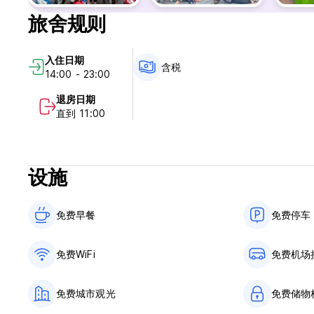
- 参观河江的一些特殊村庄
旅舍规则
- 乘船游览（3天2夜最多）
- 礼物是河江循环T恤
Ha Giang Safari Hostel & Motorbikes位于
入住日期
提供免费私人停车场和付费机场班车服务。
含税
14:00 - 23:00
住宿加早餐旅馆的客房配有衣柜。每间客房均配有共用浴室、保险
退房日期
客房均配有床单和毛巾。
直到 11:00
欢迎客人在酒店内的传统餐厅用餐，该餐厅供应晚餐、午餐、早
该地区的热门活动有骑行。这家住宿加早餐旅馆提供汽车租赁服务。客人还可以在
设施
language)
免费早餐‎
免费停车
免费WiFi
免费机场
免费城市观光
免费储物