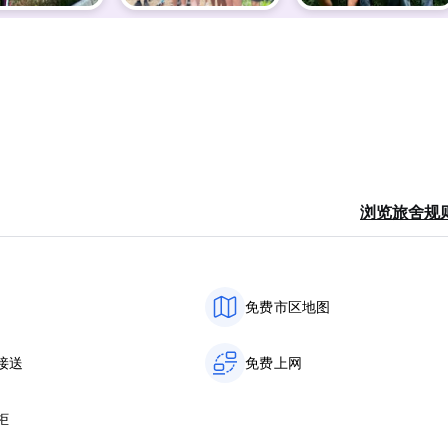
河江，提供spa设施、健康套餐以及空调住宿。这家住宿配有24小时前台，还为客人提供露
箱和免费WiFi。部分客房配有阳台，部分客房享有山景。住宿加早餐旅
午餐和鸡尾酒。
浏览旅舍规
共用休息区放松身心。 (Auto-translated from original
免费市区地图
接送
免费上网
柜