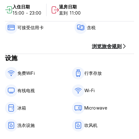
1. 入住时间：15:00pm至23:00pm
入住日期
退房日期
2. 退房时间：上午09:00至上午11:00
15:00 - 23:00
直到 11:00
3. 取消政策：
- 提前2天通知可免费取消
- 提前 1 天通知将收取总金额的 50% 作为延迟取消费
可接受信用卡
含税
- 当天取消或未入住将收取总金额 100% 的延迟取消/未入住费用
4. 付款方式：入住时仅接受现金付款
5. 税费：含
浏览旅舍规则
6. 早餐：不含
设施
7. 没有宵禁
8. 全场严禁吸烟
9. 儿童政策：欢迎儿童
免费WiFi
行李存放
10. 不允许携带宠物。
11.接待工作时间：上午09:00至下午23:00 (Auto-translated
from original language)
有线电视
Wi-Fi
冰箱
Microwave
洗衣设施
吹风机