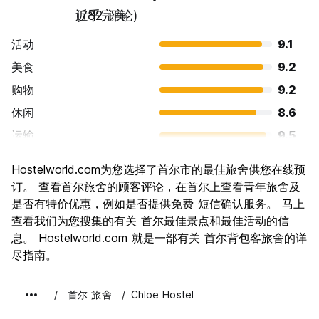
近乎完美
(782 评论)
活动
9.1
美食
9.2
购物
9.2
休闲
8.6
运输
9.5
景点
9.0
Hostelworld.com为您选择了首尔市的最佳旅舍供您在线预
文化
9.2
订。 查看首尔旅舍的顾客评论，在首尔上查看青年旅舍及
夜生活
是否有特价优惠，例如是否提供免费 短信确认服务。 马上
9.0
查看我们为您搜集的有关 首尔最佳景点和最佳活动的信
物有所值
8.5
息。 Hostelworld.com 就是一部有关 首尔背包客旅舍的详
尽指南。
首尔 旅舍
Chloe Hostel