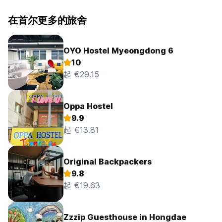
在首尔更多的旅舍
OYO Hostel Myeongdong 6
10
起 €29.15
Oppa Hostel
9.9
起 €13.81
Original Backpackers
9.8
起 €19.63
Zzzip Guesthouse in Hongdae