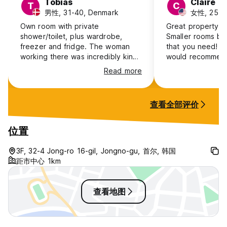
Tobias
Claire
T
C
男性, 31-40, Denmark
女性, 25-3
Own room with private
Great property a
shower/toilet, plus wardrobe,
Smaller rooms but
freezer and fridge. The woman
that you need! Lo
working there was incredibly kind
would recommen
— helped with my laundry and
Read more
made me feel very well taken
care of. It's a bit old and worn, but
fine for the price. A man working
查看全部评价
there later on was pushier and
clearly tried to get extra money
from me after I switched to a
位置
double room, though he was still
helpful with luggage storage after
3F, 32-4 Jong-ro 16-gil, Jongno-gu, 首尔, 韩国
checkout. Not social at all — no
距市中心 1km
common areas.
查看地图