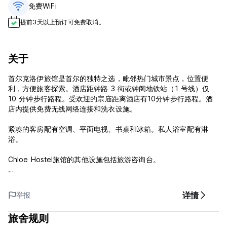
免费WiFi
提前3天以上预订可免费取消。
关于
首尔克洛伊旅馆是首尔的独特之选，毗邻热门城市景点，位置便
利，方便旅客探索。酒店距钟路 3 街或钟阁地铁站（1 号线）仅
10 分钟步行路程。受欢迎的宗庙距离酒店有10分钟步行路程。酒
店内提供免费无线网络连接和洗衣设施。
紧凑的客房配有空调、平面电视、书桌和冰箱。私人浴室配有淋
浴。
Chloe Hostel旅馆的其他设施包括旅游咨询台。
Chloe Hostel 以实惠的价格为旅行者提供特殊的体验，您可以结
识来自世界各地的许多人。
详情
举报
旅舍规则
***物业政策：