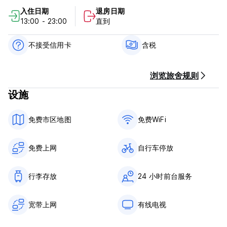
入住日期
退房日期
从酒店出发可轻松前往观光旅游。旅馆还为客人提供室内游乐区。
13:00 - 23:00
直到
Ñañas 旅馆政策和条件：
不接受信用卡
含税
取消政策：抵达前 3 天。如果延迟取消或未入住，我们将收取第一
晚住宿费。
浏览旅舍规则
入住时间为 15:00 至 23:00
设施
12点前退房
抵达时以现金付款
免费市区地图
免费WiFi
含税
不含早餐
免费上网
自行车停放
一般的：
24 小时接待。
没有宵禁
行李存放
24 小时前台服务
不准带宠物
只有未成年人可以留在父母的陪伴下 (Auto-translated from
宽带上网
有线电视
original language)