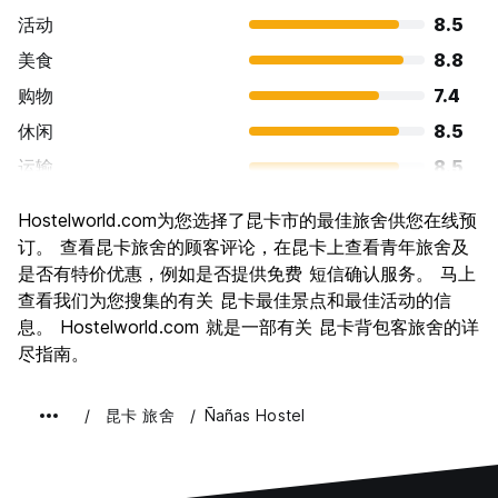
活动
8.5
美食
8.8
购物
7.4
休闲
8.5
运输
8.5
景点
8.6
Hostelworld.com为您选择了昆卡市的最佳旅舍供您在线预
文化
9.1
订。 查看昆卡旅舍的顾客评论，在昆卡上查看青年旅舍及
夜生活
是否有特价优惠，例如是否提供免费 短信确认服务。 马上
7.4
查看我们为您搜集的有关 昆卡最佳景点和最佳活动的信
物有所值
8.7
息。 Hostelworld.com 就是一部有关 昆卡背包客旅舍的详
尽指南。
昆卡 旅舍
Ñañas Hostel