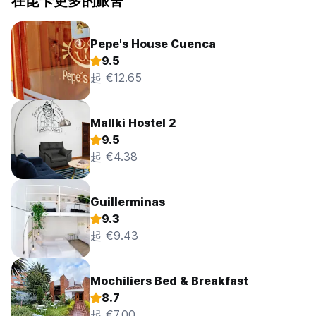
在昆卡更多的旅舍
Pepe's House Cuenca
9.5
起 €12.65
Mallki Hostel 2
9.5
起 €4.38
Guillerminas
9.3
起 €9.43
Mochiliers Bed & Breakfast
8.7
起 €7.00