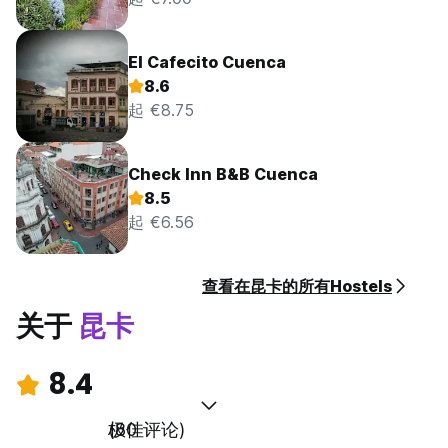
El Cafecito Cuenca
8.6
起 €8.75
Check Inn B&B Cuenca
8.5
起 €6.56
查看在昆卡的所有Hostels
关于
昆卡
8.4
极佳
(80 评论)