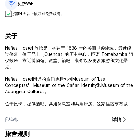
免费WiFi
提前4天以上预订可免费取消。
关于
Ñañas Hostel 旅馆是一栋建于 1838 年的美丽世袭建筑，最近经
过修复，位于昆卡（Cuenca）的历史中心，距离 Tomebamba 河
仅数米，靠近博物馆、教堂、酒吧、餐馆以及更多旅游和文化景
点。
Ñañas Hostel附近的热门地标包括Museum of 'Las
Conceptas'、Museum of the Cañari Identity和Museum of the
Aboriginal Cultures。
位于昆卡，提供酒吧、共用休息室和共用厨房。这家住宿享有城市
和内部庭院的景致。这家住宿配有家庭间，还为客人提供阳光露
台。
详情
举报
所有客人均可使用免费无线网络连接，部分客房还设有阳台。这家
旅舍规则
旅馆的客房配有床上用品和毛巾。