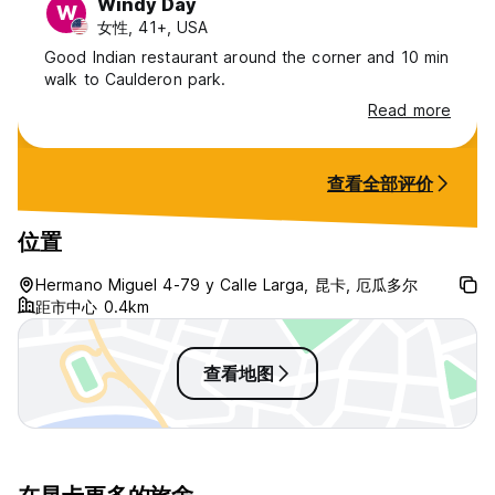
Windy Day
W
女性, 41+, USA
Good Indian restaurant around the corner and 10 min
walk to Caulderon park.
Read more
查看全部评价
位置
Hermano Miguel 4-79 y Calle Larga, 昆卡, 厄瓜多尔
距市中心 0.4km
查看地图