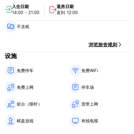
取消政策：抵达前 3 天。如果延迟取消或未入住，我们将收取第一
入住日期
退房日期
晚住宿费。
14:00 - 21:00
直到 12:00
入住时间为 14:00 至 22:00
12点前退房
不含税
抵达时以现金付款
不含税（如果您是智利人，则需加收 19%。根据法律，证明自己过
浏览旅舍规则
境且作为游客的外国人可免缴此税。）
设施
不提供早餐
一般的：
免费停车
免费WiFi
接待时间 14:00 至 22:00
没有宵禁
入住的最低年龄为 18 岁，最高年龄为 45 岁。不接受携带宠物
免费上网
停车场
前台（限时）
宽带上网
(Auto-translated from original language)
棋盘游戏
有线电视