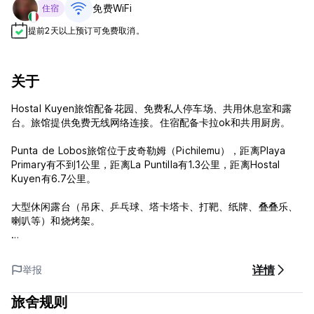
免费WiFi
住宿
提前2天以上预订可免费取消。
关于
Hostal Kuyen旅馆配备花园、免费私人停车场、共用休息室和露
台。旅馆提供免费无线网络连接。住宿配备卡拉ok和共用厨房。
Punta de Lobos旅馆位于皮奇勒姆（Pichilemu），距离Playa
Primary有不到1公里，距离La Puntilla有1.3公里，距离Hostal
Kuyen有6.7公里。
大型休闲露台（吊床、乒乓球、塔卡塔卡、打靶、纸牌、叠叠乐、
喇叭等）和烧烤架。
所有客房都提供配有淋浴设施和吹风机的共用浴室。部分客房还拥
有配备带冰箱的厨房。
详情
举报
Hostal Kuyen SpA 政策和条件：
旅舍规则