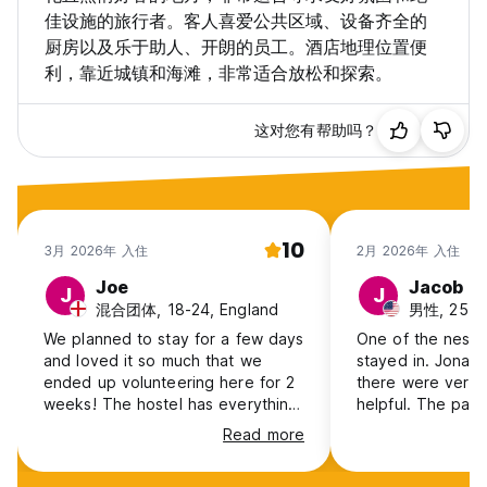
佳设施的旅行者。客人喜爱公共区域、设备齐全的
厨房以及乐于助人、开朗的员工。酒店地理位置便
利，靠近城镇和海滩，非常适合放松和探索。
这对您有帮助吗？
10
3月 2026年 入住
2月 2026年 入住
Joe
Jacob
J
J
混合团体, 18-24, England
男性, 25-3
We planned to stay for a few days
One of the nest h
and loved it so much that we
stayed in. Jona 
ended up volunteering here for 2
there were ver p
weeks! The hostel has everything
helpful. The pati
you need - clean bedrooms and
and clean, I coul
Read more
toilets, warm showers, lovely staff,
there all day if I
well-equipped kitchen, loads of
day. Kitchen is als