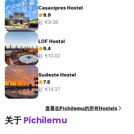
Casacipres Hostel
9.9
起 €9.58
LOF Hostal
9.4
起 €10.02
Sudeste Hostel
7.8
起 €14.37
查看在Pichilemu的所有Hostels
关于
Pichilemu