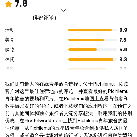
7.8
很好
(43 评论)
活动
8.9
美食
7.3
购物
5.9
休闲
9.3
运输
7.7
景点
7.6
我们拥有最大的在线青年旅舍选择，位于Pichilemu。阅读
文化
7.4
客户对这里最佳住宿地点的评论，并查看最好的Pichilemu
夜生活
青年旅舍的视频和照片。在Pichilemu地图上查看背包客和
7.5
数字游民友好的住宿，或者下载我们的应用程序，在预订之
物有所值
8.5
前与其他团体和独立旅行者交流分享想法。利用我们的特别
优惠，在Hostelworld.com上找到Pichilemu青年旅舍的最
佳优惠。从Pichilemu的五星级青年旅舍到提供私人房间的
选项，或者适合寻找派对的旅行者；无论您进行何种类型的