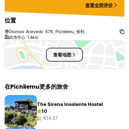
places to chill like an upstairs
cramped with mul
查看全部评价
terrace and a courtyard with tv,
has everything y
sofas, ping pong table and fire pit.
It’s in a good spot, 5 mins to town
位置
and 15 to the beach. For all this it
is still well-priced. Go and book a
Dionisio Acevedo 678, Pichilemu, 智利
few nights if you’re nearby!
距市中心 1.4km
查看地图
在Pichilemu更多的旅舍
The Sirena Insolente Hostel
10
起 €14.37