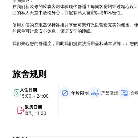
空间描述：
在我们新装修的胶囊客房体验现代舒适！每间客房均经过精心设计，
己的私人天堂中放松身心，并配有私人窗帘以增加私密性。
使用方便的充电器保持连接并享受可调灯光以营造完美的氛围。
的床单可让您安心休息，保证安宁的睡眠。
我们关心您的舒适度，因此我们提供洗浴用品和基本设施，让您
小区描述：
我们的胶囊客房位于充满活力的街区，地理位置优越，可让您体验
点，尽享便利。
旅舍规则
众多巴士站和多条巴士线路距离酒店仅几步之遥，您可以轻松前
园，感受自然与城市魅力的融合，沉浸在当地文化之中。
入住日期
年龄限制
严禁吸烟
含
15:00 - 24:00
从正宗的当地餐厅到美味的中式菜肴、舒适的咖啡馆和热闹的酒
为各种喜好提供各种娱乐选择。如果您想购物或购买最后一刻的
退房日期
直到 11:00
请注意，由于我们位于中心位置，可能会产生交通噪音。然而，
加坡的真正精髓，在这里，城市的脉搏与舒适和便利融为一体。
交通：