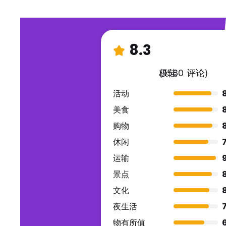
8.3
极佳
(1580 评论)
活动
美食
购物
休闲
7
运输
景点
文化
8
夜生活
7
物有所值