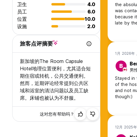
3. 在丹那美拉地铁站 (Tanah Merah MRT Station) 换乘开往裕群
卫生
4.0
the absolute
4. 乘车直至到达加冷地铁站 (EW10)。
was conta
员工
6.0
5. 从B出口出站。
because it
位置
10.0
6. 沿着Lorong 1 Geylang 步行，The Room Capsule Hot
late by th
设施
2.0
because th
车程约 25-30 分钟。祝您在新加坡逗留愉快！
where anyo
your bag b
旅客点评摘要
与嘉宾互动：
前台服务时间 10:00-20:00
1月 2026年
Airbnb 现场代理工作时间为 08:00-00:00
新加坡的The Room Capsule
值班经理 24 小时提供紧急联系
Be
B
Hotel地理位置便利，尤其适合短
男性
上午 10 点至晚上 8 点值班的前台工作人员将协助客人办理入住
期住宿或转机，公共交通便利。
Stayed in 
晚上 8 点后可自助入住，请发短信给我们请求自助入住
然而，近期评论经常提到公共区
of the hos
24小时在线自助入住系统即将实施。
域和浴室的清洁问题以及员工缺
and not m
though:)
席。床铺也被认为不舒服。
其他需要注意的细节：
房间位于二楼，只能通过楼梯进入。
这对您有帮助吗？
二楼有四间房，三间浴室，两间厕所，一间厕所混合浴室
12月 2025
访客访问：
入住我们的胶囊客房期间，您可以方便地前往各个区域。享受专