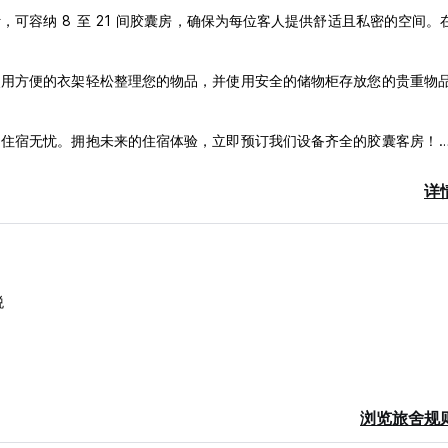
可容纳 8 至 21 间胶囊房，确保为每位客人提供舒适且私密的空间。
使用方便的衣架轻松整理您的物品，并使用安全的储物柜存放您的贵重物
的住宿无忧。拥抱未来的住宿体验，立即预订我们设备齐全的胶囊客房！
详
两全其美的体验！步行 2 分钟即可到达加冷地铁站，轻松前往新加坡的
往探索这座城市。悠闲地步行前往标志性的新加坡体育场和风景如画的加
税
吧，一系列的餐饮选择可满足您的味蕾。日落时分，街区的夜生活变得生
必需品，附近的排水商店和便利店将为您提供便利。
该社区充满活力的氛围及其提供的便利足以弥补这一点。从我们的胶囊客
浏览旅舍规