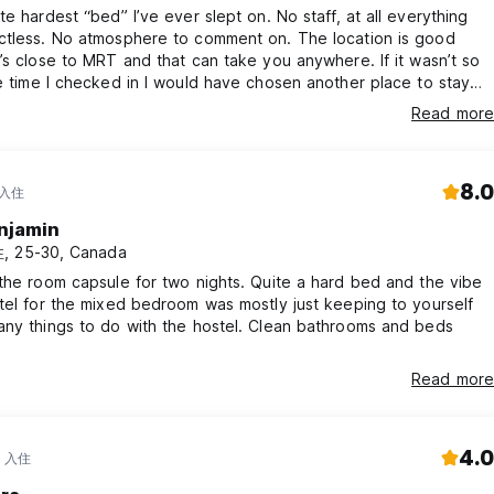
 (Joo Koon) 方向的绿线 (EWL)。
 hardest “bed” I’ve ever slept on. No staff, at all everything
ctless. No atmosphere to comment on. The location is good
’s close to MRT and that can take you anywhere. If it wasn’t so
el（77 Geylang Road）就在您的左边。
e time I checked in I would have chosen another place to stay
e bed was so terrible. No luggage room, just sits in lobby
Read more
ne off the street can walk into. A sign instructed you to label
ut no paper or pen was available to do so with.
8.0
 入住
njamin
, 25-30, Canada
手续
the room capsule for two nights. Quite a hard bed and the vibe
tel for the mixed bedroom was mostly just keeping to yourself
any things to do with the hostel. Clean bathrooms and beds
Read more
4.0
年 入住
属进入您的个人房间和客舱的权利，确保您的隐私和舒适。此外，您可以