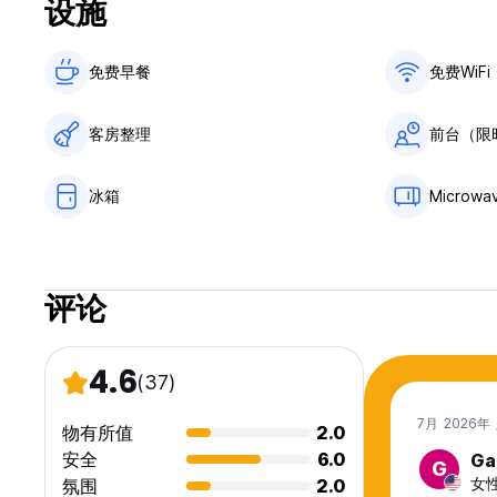
设施
得益于我们的中心位置和便利的交通网络，在新加坡芽笼路 77 
对于那些想要高效探索这座城市的人来说，您会很高兴地知道芽
免费早餐‎
免费WiFi
家，您都会在附近找到适合您兴趣的东西。
**公共交通：** 我们位置便利，步行 2 分钟即可到达附近
客房整理
前台（限
圣淘沙岛等标志性目的地。此外，众多巴士站和巴士线路距离我
**当地景点：** 悠闲漫步前往充满活力的新加坡体育场和宁静
冰箱
Microwa
芽笼地区提供多种餐饮选择，提供传统风味和国际美食，深入体
**进一步探索：** 如果您热衷于探索周边地区以外的地方，请
街区有着良好的联系，让您可以轻松体验这座充满活力的城市的
评论
无论您来这里是为了商务还是休闲，我们位于芽笼路 77 号的
旅就从我们家门口开始。
4.6
(37)
方向：
欢迎来到新加坡！从樟宜机场前往 The Room Capsule Hotel
7月 2026年
物有所值
2.0
1. 在东西线 (EWL) 的樟宜机场地铁站 (CG2) 搭乘地铁。
安全
6.0
Ga
G
2. 前往丹那美拉地铁站 (EW4) 并在那里下车。
女性
氛围
2.0