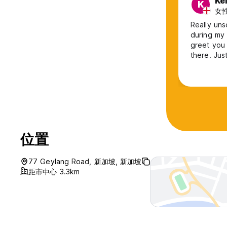
Ke
K
我们酒店提供的所有公共空间。您可以在酒店大堂休息区舒适的沙
女性,
前往 2 楼的起居区。您可以使用这些空间，保证您在整个住宿期
Really uns
during my
查看说明：
greet you 
请将用过的毛巾放在指定的篮子里
there. Jus
请将垃圾带走，不要留在机舱内
warming. G
请关闭客舱内的灯以拯救地球
Overall I w
仔细检查您的储物柜，确保所有个人物品均已取出。
place, but
将钥匙归还给前台
祝您未来旅途愉快 (Auto-translated from original language)
位置
77 Geylang Road, 新加坡, 新加坡
距市中心 3.3km