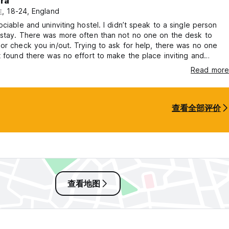
ira
发上放松身心，或使用 1 层的吧台休闲放松。如果您想享受更公共的氛
 18-24, England
间获得全面而愉快的体验。
ociable and uninviting hostel. I didn’t speak to a single person
 stay. There was more often than not no one on the desk to
or check you in/out. Trying to ask for help, there was no one
t found there was no effort to make the place inviting and
lad I only stayed one night. Quite far out from the centre too.
Read more
ouldn’t return. If you are looking for a quick stop then this is the
 personally I wanted more from a hostel.
查看全部评价
查看地图