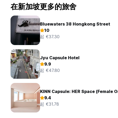
在新加坡更多的旅舍
Bluewaters 38 Hongkong Street
10
起 €37.30
Jyu Capsule Hotel
9.9
起 €47.80
KINN Capsule: HER Space (Female O
9.4
起 €31.78