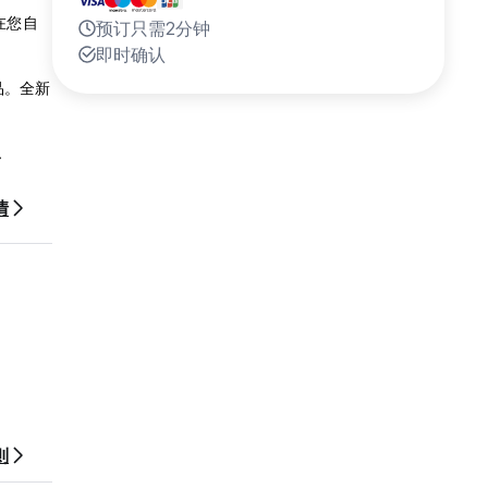
在您自
预订只需2分钟
即时确认
品。全新
情
主要景
冷河滨公
机勃勃，
房体验新
则