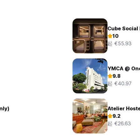
Cube Social
10
起 €55.93
YMCA @ One
9.8
起 €40.97
nly)
Atelier Hoste
9.2
起 €26.63