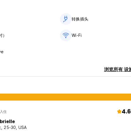
号的胶囊客房内游览非常轻松。
笼地区可以方便地前往各个当地景点。无论您是文化爱好者、美食爱好者
转换插头
的加冷地铁站。您可直接前往新加坡广泛的地铁网络，轻松前往滨海湾金沙、
时）
Wi-Fi
们仅几步之遥，确保您有多种选择方便地探索这座城市。
的加冷河滨公园等景点，沉浸在新加坡丰富的文化中，这些景点都在步行范
ve
验当地美食。
放心，我们的中心位置将是一个绝佳的起点。您会发现自己与新加坡的主要
浏览所有 设
各个方面。
胶囊客房都为您提供了一个战略枢纽，让您能够轻松游览新加坡的奇观。您
（芽笼路 77 号）：
4.6
 入住
brielle
, 25-30, USA