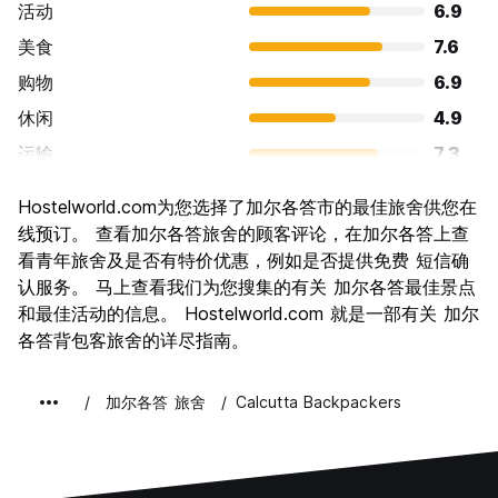
活动
6.9
美食
7.6
购物
6.9
休闲
4.9
运输
7.3
景点
7.6
Hostelworld.com为您选择了加尔各答市的最佳旅舍供您在
文化
9.3
线预订。 查看加尔各答旅舍的顾客评论，在加尔各答上查
夜生活
看青年旅舍及是否有特价优惠，例如是否提供免费 短信确
4.4
认服务。 马上查看我们为您搜集的有关 加尔各答最佳景点
物有所值
8.0
和最佳活动的信息。 Hostelworld.com 就是一部有关 加尔
各答背包客旅舍的详尽指南。
加尔各答 旅舍
Calcutta Backpackers