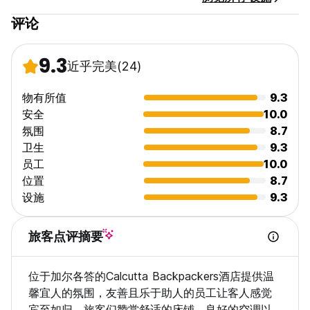
评论
9.3
近乎完美
(24)
物有所值
9.3
安全
10.0
氛围
8.7
卫生
9.3
员工
10.0
位置
8.7
设施
9.3
旅客点评摘要
位于加尔各答的Calcutta Backpackers酒店提供温
馨宜人的氛围，友善且乐于助人的员工让客人感觉
宾至如归。旅客们赞赏舒适的床铺、良好的空调以