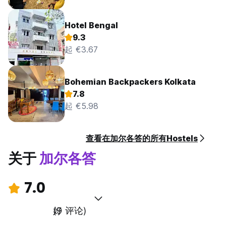
Hotel Bengal
9.3
起 €3.67
Bohemian Backpackers Kolkata
7.8
起 €5.98
查看在加尔各答的所有Hostels
关于
加尔各答
7.0
好
(9 评论)