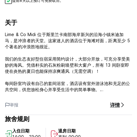
提前8天以上预订可免费取消。
关于
Lime & Co Midi 位于斯里兰卡南部海岸新兴的沿海小镇米迪加
马，是冲浪者的天堂。这家迷人的酒店位于海滩对面，距离至少 5
个著名的冲浪胜地很近。
我们的生态友好型住宿采用简约设计，大部分开放，可充分享受美
妙的海风。凭借朴实的石灰粉刷墙壁和大窗户，所有 13 间卧室即
使在炎热的夏日也能保持凉爽通风（无需空调）！
每间卧室均设有自己的套间浴室，酒店设有室外游泳池和充足的公
共空间，供您放松身心并享受生活中的简单事物。
***物业政策***
详情
举报
取消政策：抵达前 7 天。如果延迟取消或未入住，我们将向您收取
入住第一晚的费用。
旅舍规则
入住时间为14:00至23:00。
中午11:00前退房。
入住日期
退房日期
抵达时以现金或信用卡付款。
14:00 - 23:00
直到 00:00