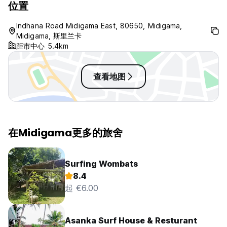
位置
Indhana Road Midigama East, 80650, Midigama,
Midigama, 斯里兰卡
距市中心 5.4km
查看地图
在Midigama更多的旅舍
Surfing Wombats
8.4
起 €6.00
Asanka Surf House & Resturant