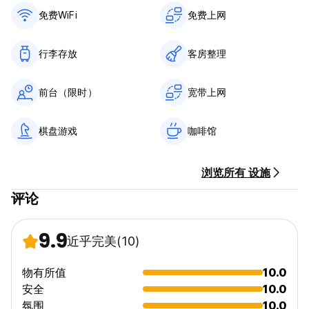
房间内禁止吸烟。 (Auto-translated from original language)
免费WiFi
免费上网
行李存放
客房整理
前台（限时）
宽带上网
棋盘游戏
咖啡馆
浏览所有 设施
评论
9.9
近乎完美
(10)
物有所值
10.0
安全
10.0
氛围
10.0