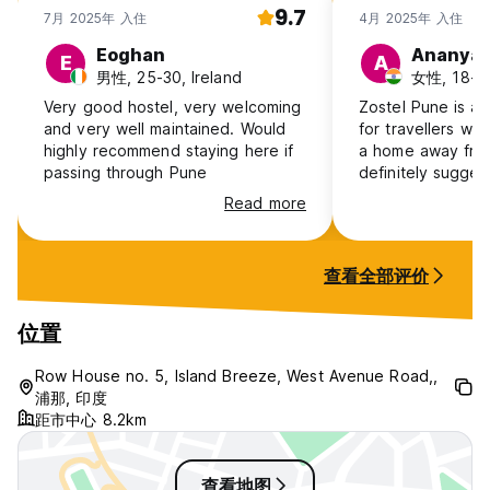
9.7
7月 2025年 入住
4月 2025年 入住
Eoghan
Ananya
E
A
男性, 25-30, Ireland
女性, 18-24
Very good hostel, very welcoming
Zostel Pune is a
and very well maintained. Would
for travellers wh
highly recommend staying here if
a home away fro
passing through Pune
definitely suggest
staff!!
Read more
查看全部评价
位置
Row House no. 5, Island Breeze, West Avenue Road,,
浦那, 印度
距市中心 8.2km
查看地图