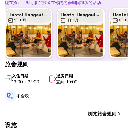
体，您可能会被故意分配到不同的宿舍房间。此外，如果集体行为
现在预订，即可参加旅舍在你的约会期间组织的活动。
被认为不适合酒店，Zostel 物业经理在主观评估后保留采取必要行
动的全部权利，这也可能导致当场取消且不予退款。
Hostel Hangouts: Board Games & Beyond
Hostel Hangouts: Board Games & Beyond
- 18 岁以下的儿童无论是否有监护人均不得进入/入住我们的任何
7日 8月
8日 8月
9日 8月
旅舍。我们不推荐家庭。
- 我们只接受政府颁发的身份证件作为有效的身份证明。办理入住
时不接受当地身份证件。
- 客人不得携带外人进入旅舍校园。
- 我们崇尚自助，不提供行李协助或客房服务。
- 酒店内和周围严禁吸毒和滥用任何药物。
- 酒店内及其周围严禁饮酒。
旅舍规则
- 此处接受所有支付方式，包括 UPI、银行卡支付和支付链接。
- 保留入场权。
入住日期
退房日期
13:00 - 23:00
直到 10:00
注意：禁止在酒店指定吸烟区以外的地方吸烟。
请注意，这家酒店有一位毛茸茸的朋友接待您。
不含税
取消政策：抵达前 3 天。如果延迟取消或未入住，我们将向您收取
入住第一晚的费用。
浏览旅舍规则
抵达时以现金付款。
不含税 - 12.00%
设施
不含早餐。
没有宵禁。