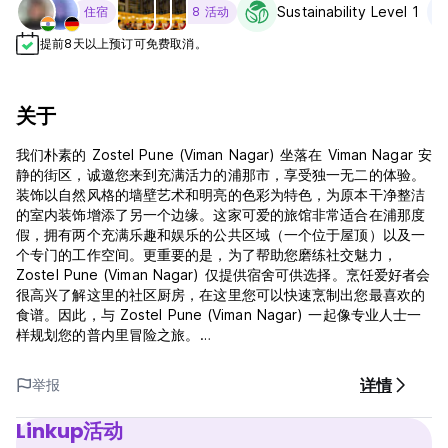
Sustainability Level 1
住宿
8 活动
提前8天以上预订可免费取消。
关于
我们朴素的 Zostel Pune (Viman Nagar) 坐落在 Viman Nagar 安
静的街区，诚邀您来到充满活力的浦那市，享受独一无二的体验。
装饰以自然风格的墙壁艺术和明亮的色彩为特色，为原本干净整洁
的室内装饰增添了另一个边缘。这家可爱的旅馆非常适合在浦那度
假，拥有两个充满乐趣和娱乐的公共区域（一个位于屋顶）以及一
个专门的工作空间。更重要的是，为了帮助您磨练社交魅力，
Zostel Pune (Viman Nagar) 仅提供宿舍可供选择。烹饪爱好者会
很高兴了解这里的社区厨房，在这里您可以快速烹制出您最喜欢的
食谱。因此，与 Zostel Pune (Viman Nagar) 一起像专业人士一
样规划您的普内里冒险之旅。
- 我们的标准入住时间为中午 12 点，标准退房时间为上午 10 点。
详情
举报
提早入住和延迟退房的要求需视供应情况而定，并且酒店也可能酌
情收取额外费用。
Linkup活动
- 我们严格禁止超过 8 人的团体入住。如果是 4 人或以上的团