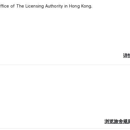
ffice of The Licensing Authority in Hong Kong.
详
e check-in independently.
浏览旅舍规