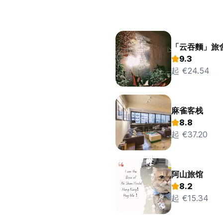
「云吞麵」旅
9.3
起 €24.54
麻雀客栈
8.8
起 €37.20
阿山旅馆
8.2
起 €15.34