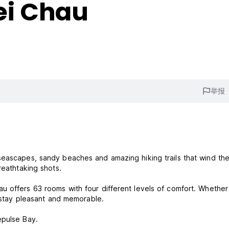
ei Chau
举报
seascapes, sandy beaches and amazing hiking trails that wind the
reathtaking shots.
u offers 63 rooms with four different levels of comfort. Whethe
r stay pleasant and memorable.
epulse Bay.