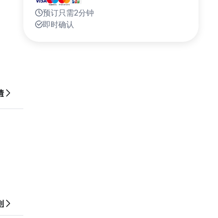
预订只需2分钟
即时确认
情
则