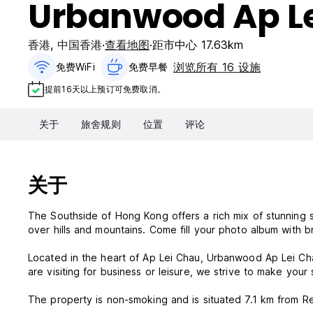
Urbanwood Ap L
香港
,
中国香港
查看地图
距市中心 17.63km
浏览所有 16 设施
免费WiFi
免费早餐‎
提前16天以上预订可免费取消。
关于
旅舍规则
位置
评论
关于
The Southside of Hong Kong offers a rich mix of stunning 
over hills and mountains. Come fill your photo album with b
Located in the heart of Ap Lei Chau, Urbanwood Ap Lei Cha
are visiting for business or leisure, we strive to make you
The property is non-smoking and is situated 7.1 km from R