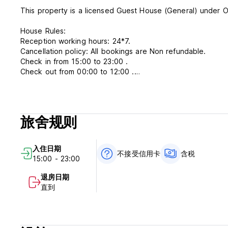
This property is a licensed Guest House (General) under O
House Rules:
Reception working hours: 24*7.
Cancellation policy: All bookings are Non refundable.
Check in from 15:00 to 23:00 .
Check out from 00:00 to 12:00 .
Payment upon arrival by cash, credit cards.
Taxes included.
Breakfast included.
No curfew.
旅舍规则
We do not accept customers younger than 18+ years of ag
Non smoking.
入住日期
不接受信用卡
含税
15:00 - 23:00
退房日期
直到