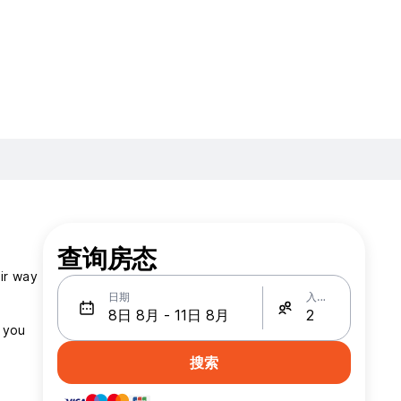
查询房态
ir way
日期
入住人数
r you
搜索