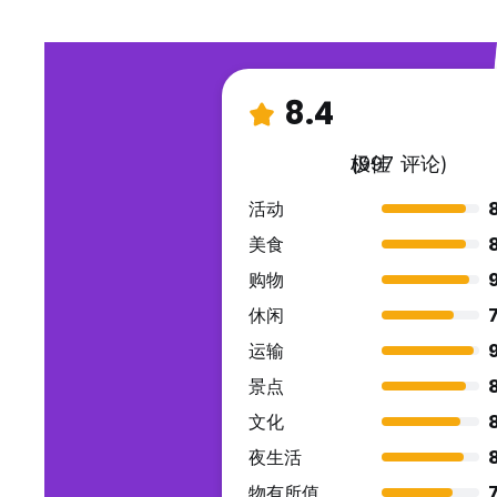
8.4
极佳
(997 评论)
活动
美食
购物
休闲
7
运输
景点
文化
8
夜生活
物有所值
7