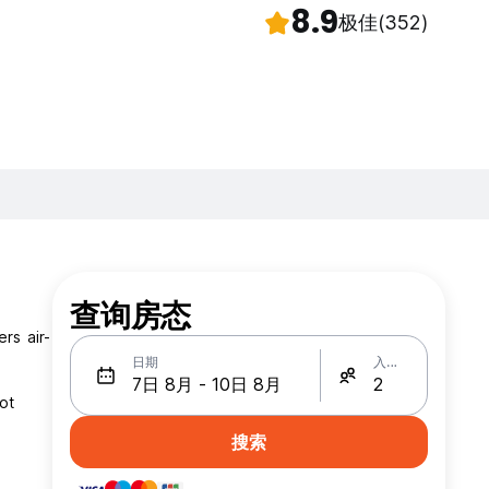
8.9
极佳
(352)
查询房态
rs air-
日期
入住人数
ot
搜索