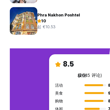
Phra Nakhon Poshtel
10
起 €10.53
8.5
极佳
(2645 评论)
活动
美食
购物
休闲
7