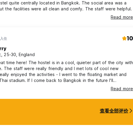
tel quite centrally located in Bangkok. The social area was a
but the facilities were all clean and comfy. The staff were helpful.
Read more
10
 入住
rry
 25-30, England
eat time here! The hostel is in a cool, quieter part of the city with
e. The staff were really friendly and I met lots of cool new
really enjoyed the activities - I went to the floating market and
hai stadium. If I come back to Bangkok in the future I'll
 book again at this hostel.
Read more
查看全部评价