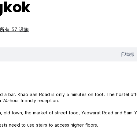
gkok
所有 57 设施
举报
d a bar. Khao San Road is only 5 minutes on foot. The hostel offe
a 24-hour friendly reception.
, old town, the market of street food, Yaowarat Road and Sam Y
sts need to use stairs to access higher floors.