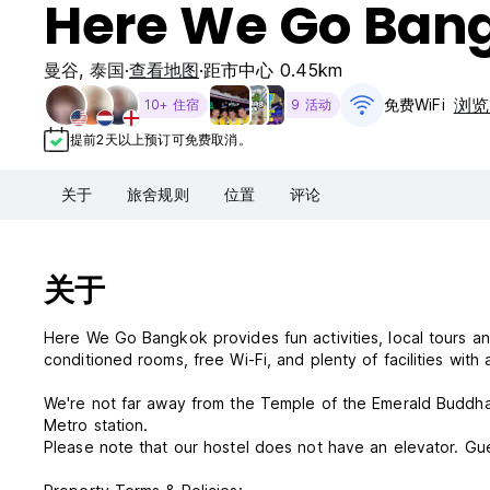
Here We Go Ban
曼谷
,
泰国
查看地图
距市中心 0.45km
浏览
免费WiFi
10+ 住宿
9 活动
提前2天以上预订可免费取消。
关于
旅舍规则
位置
评论
关于
Here We Go Bangkok provides fun activities, local tours an
conditioned rooms, free Wi-Fi, and plenty of facilities with 
We're not far away from the Temple of the Emerald Buddha
Metro station.
Please note that our hostel does not have an elevator. Gue