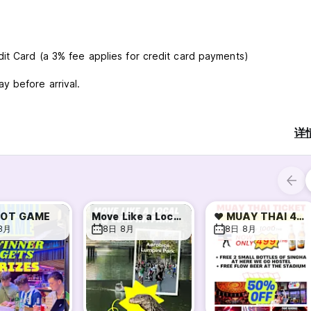
it Card (a 3% fee applies for credit card payments)
y before arrival.
s available.
详
OT GAME
Move Like a Local @Lumpini Park
❤️ MUAY THAI 499 THB SPECIAL PROMOTION
8月
8日 8月
8日 8月