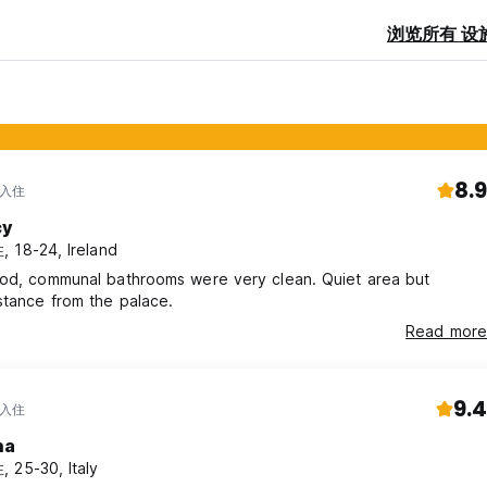
浏览所有 设
8.9
 入住
cy
 18-24, Ireland
ood, communal bathrooms were very clean. Quiet area but
stance from the palace.
Read more
9.4
 入住
na
 25-30, Italy