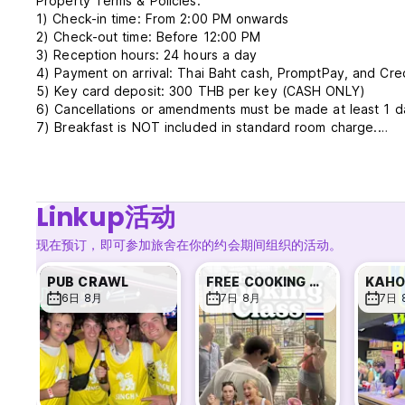
Property Terms & Policies:
1) Check-in time: From 2:00 PM onwards
2) Check-out time: Before 12:00 PM
3) Reception hours: 24 hours a day
4) Payment on arrival: Thai Baht cash, PromptPay, and Cred
5) Key card deposit: 300 THB per key (CASH ONLY)
6) Cancellations or amendments must be made at least 1 da
7) Breakfast is NOT included in standard room charge.
8) NO smoking in the building. A designated smoking area i
9) Guests must be 18 years old or older.
Linkup活动
现在预订，即可参加旅舍在你的约会期间组织的活动。
PUB CRAWL
FREE COOKING CLASS
KAHO
6日 8月
7日 8月
7日 