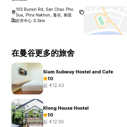
103 Bunsiri Rd, San Chao Pho
Sua, Phra Nakhon, 曼谷, 泰国
距市中心 0.5km
在曼谷更多的旅舍
Siam Subway Hostel and Cafe
10
起 €12.43
Klong House Hostel
10
起 €12.50