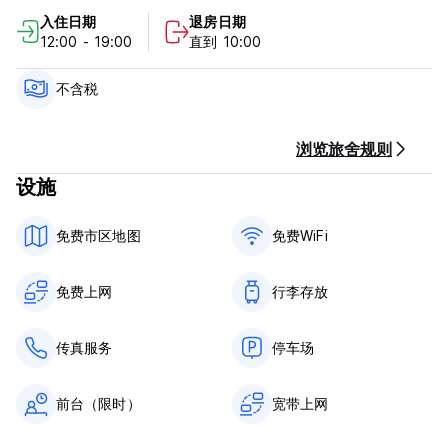
D'Azeglio，Indipendenza 等。
入住日期
退房日期
爱好者、 舒适可步行到达，是美食的最重要的食肆博洛尼亚，最佳
12:00 - 19:00
直到 10:00
野外指南，例如，帕帕加洛，戴安娜，我如卡拉契等进行的调查。
我们有的每小时或每天可租用的自行车： 什么更好生活的乐趣和健
康，博洛尼亚的历史中心。
不含税
如果您有想留在比赛中博洛涅塞舒适、 轻松的假期，adiancente
住宅是最佳中心博洛尼亚 Spa，Mythodea，在那里你可以桑拿、
浏览旅舍规则
土耳其浴，淋浴情绪按摩。
设施
72hrs 取消政策，
入住时间从12.00到19.00，退房10.30
免费市区地图
免费WiFi
如果您在19:00之后延迟退房至21:00，则需支付最高10欧元的罚
款。
免费上网
行李存放
传真服务
停车场
前台（限时）
宽带上网