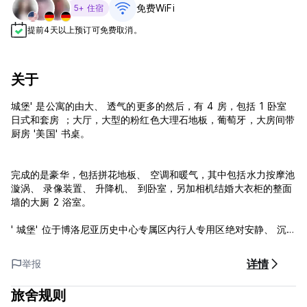
免费WiFi
5+ 住宿
提前4天以上预订可免费取消。
关于
城堡' 是公寓的由大、 透气的更多的然后，有 4 房，包括 1 卧室
日式和套房 ；大厅，大型的粉红色大理石地板，葡萄牙，大房间带
厨房 '美国' 书桌。
完成的是豪华，包括拼花地板、 空调和暖气，其中包括水力按摩池
漩涡、 录像装置、 升降机、 到卧室，另加相机结婚大衣柜的整面
墙的大厕 2 浴室。
' 城堡' 位于博洛尼亚历史中心专属区内行人专用区绝对安静、 沉
默，, 但在市中心。
详情
举报
数十米是点的最大的旅游景点、 历史和商业心脏的博洛尼亚： 广
场马焦雷，广场 － 德尔离体快繁，圣彼得罗尼奥、 圣彼得大教
旅舍规则
堂、 中世纪博物馆、 双城奇谋，通过其店铺，卡武尔广场，通过