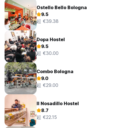
Ostello Bello Bologna
9.5
起 €39.38
Dopa Hostel
9.5
起 €30.00
Combo Bologna
9.0
起 €29.00
Il Nosadillo Hostel
8.7
起 €22.15