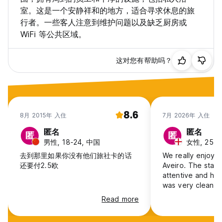
室。这是一个安静祥和的地方，适合寻求休息的旅
行者。一些客人注意到维护问题以及缺乏厨房或
WiFi 等公共区域。
这对您有帮助吗？
8.6
8月 2015年 入住
7月 2026年 入住
匿名
匿名
匿
匿
男性, 18-24, 中国
女性, 25-30
去到那里如果你没有他们旅社卡的话
We really enjoyed
还要付2.5欧
Aveiro. The staff
attentive and hel
was very clean. 
problems we had 
Read more
hot without a fa
didn’t open much