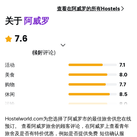
查看在阿威罗的所有Hostels
关于
阿威罗
7.6
很好
(49 评论)
活动
7.1
美食
8.0
购物
7.7
休闲
8.5
运输
8.0
景点
7.5
Hostelworld.com为您选择了阿威罗市的最佳旅舍供您在线
文化
7.1
预订。 查看阿威罗旅舍的顾客评论，在阿威罗上查看青年
夜生活
旅舍及是否有特价优惠，例如是否提供免费 短信确认服
6.3