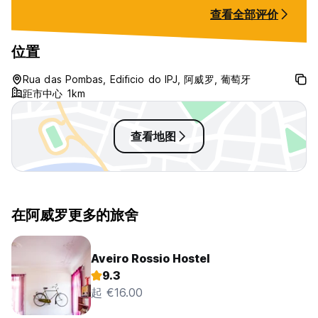
a lot of mosquito
查看全部评价
could have done 
net on the windo
also very limited 
位置
just a small room
microwave with no
Rua das Pombas, Edificio do IPJ, 阿威罗, 葡萄牙
The breakfast th
距市中心 1km
was very good i
查看地图
在阿威罗更多的旅舍
Aveiro Rossio Hostel
9.3
起 €16.00