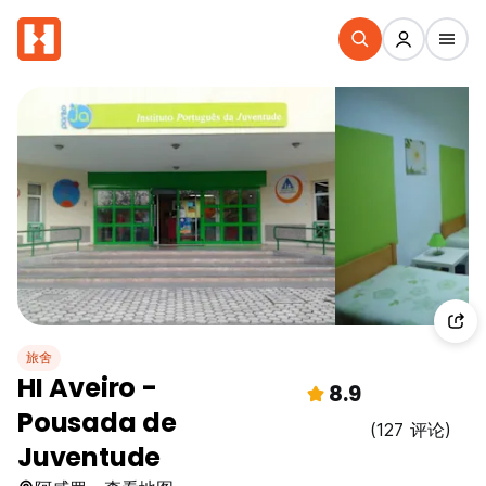
旅舍
HI Aveiro -
8.9
Pousada de
(127 评论)
Juventude