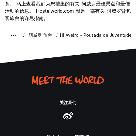
务。 马上查看我们为您搜集的有关 阿威罗最佳景点和最佳
物有所值
8.2
活动的信息。 Hostelworld.com 就是一部有关 阿威罗背包
客旅舍的详尽指南。
阿威罗 旅舍
HI Aveiro - Pousada de Juventude
关注我们