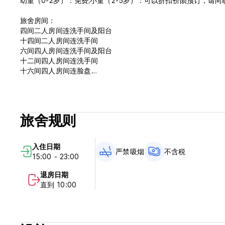
幼童（0-2岁）：免费;小童（2-5岁）：可以折扣价陨预订，请
旅舍房间：
四间二人房间连洗手间及阳台
十四间二人房间连洗手间
六间四人房间连洗手间及阳台
十二间四人房间连洗手间
十六间四人房间连脸盘
八间六人房间连脸盘
一共二百二十个床位。
沐浴间及洗手间设于地下。
旅舍规则
*注意：价格已包含瑞士青年旅舍及国际青年旅舍会员会籍。
入住日期
严禁吸烟
不含税
15:00 - 23:00
退房日期
直到 10:00