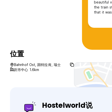
beautiful 
the train stati
that it wa
bar downst
other host
位置
Bahnhof Ost, 因特拉肯, 瑞士
距市中心 1.6km
Hostelworld说