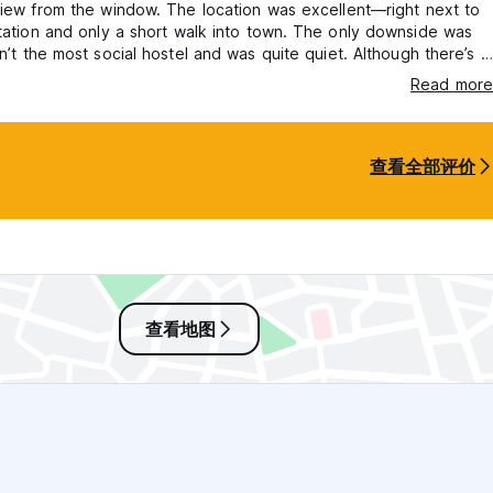
view from the window. The location was excellent—right next to
on and only a short walk into town. The only downside was
sn’t the most social hostel and was quite quiet. Although there’s a
airs, it’s open to the public, so it was a bit more difficult to meet
Read more
el guests.
查看全部评价
查看地图