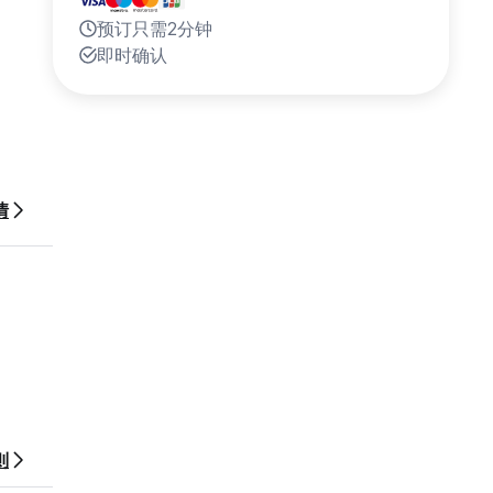
预订只需2分钟
即时确认
情
则