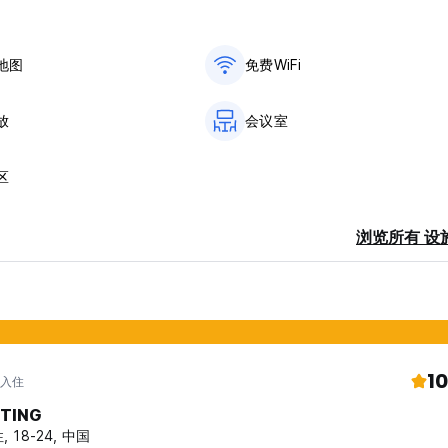
地图
免费WiFi
放
会议室
区
浏览所有 设
10
 入住
TING
, 18-24, 中国