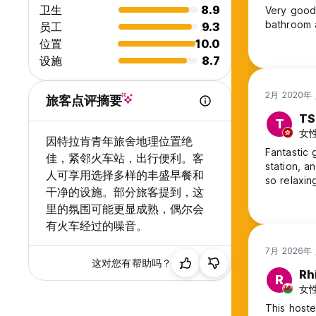
卫生
8.9
Very good 
bathroom a
员工
9.3
位置
10.0
设施
8.7
2月 2020年
旅客点评摘要
TS
T
女性
因特拉肯青年旅舍地理位置绝
Fantastic 
佳，紧邻火车站，出行便利。客
station, a
人可享用选择多样的丰盛早餐和
so relaxing
干净的设施。部分旅客提到，这
里的氛围可能更显成熟，偶尔会
有火车经过的噪音。
7月 2026年
这对您有帮助吗？
Rh
R
女性,
This hoste