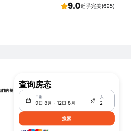
9.0
近乎完美
(695)
查询房态
我們的餐
日期
入住人数
搜索