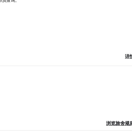
向职员查询。
详
浏览旅舍规