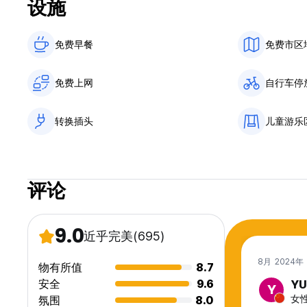
设施
免费早餐‎
免费市区
免费上网
自行车停
转换插头
儿童游乐
评论
9.0
近乎完美
(695)
8月 2024年
物有所值
8.7
安全
9.6
YU
Y
女性
氛围
8.0