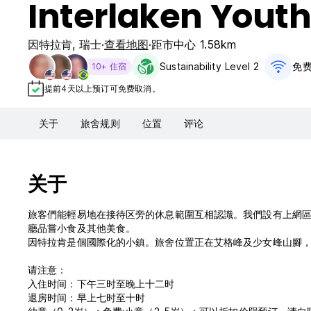
Interlaken Youth
因特拉肯
,
瑞士
查看地图
距市中心 1.58km
Sustainability Level 2
免费
10+ 住宿
提前4天以上预订可免费取消。
关于
旅舍规则
位置
评论
关于
旅客們能輕易地在接待区旁的休息範圍互相認識。我們設有上網區，
廳品嘗小食及其他美食。
因特拉肯是個國際化的小鎮。旅舍位置正在艾格峰及少女峰山腳
请注意：
入住时间：下午三时至晚上十二时
退房时间：早上七时至十时