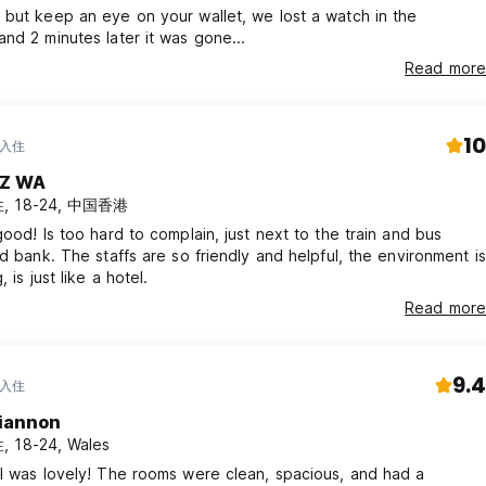
but keep an eye on your wallet, we lost a watch in the
nd 2 minutes later it was gone...
Read more
10
 入住
Z WA
, 18-24, 中国香港
good! Is too hard to complain, just next to the train and bus
nd bank. The staffs are so friendly and helpful, the environment is
, is just like a hotel.
Read more
9.4
 入住
iannon
 18-24, Wales
l was lovely! The rooms were clean, spacious, and had a