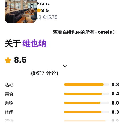
Franz
8.5
起 €15.75
查看在维也纳的所有Hostels
关于
维也纳
8.5
极佳
(2617 评论)
活动
8.8
美食
8.4
购物
8.0
休闲
8.3
运输
9.2