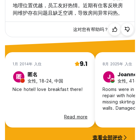
地理位置优越，员工友好热情。近期有住客反映房
间维护存在问题且缺乏空调，导致房间异常闷热。
这对您有帮助吗？
9.1
1月 2014年 入住
8月 2025年 入住
匿名
Joanne
匿
J
女性, 18-24, 中国
女性, 41+, 
Nice hotel! love breakfast there!
Rooms were in a 
repair with holes 
missing skirting a
walls. Damaged 
and cracked toilet! Hairdryer 
Read more
wires exposed i
not useable. No fan coil and
therefore very hot. Very 
查看全部评价
facilities through