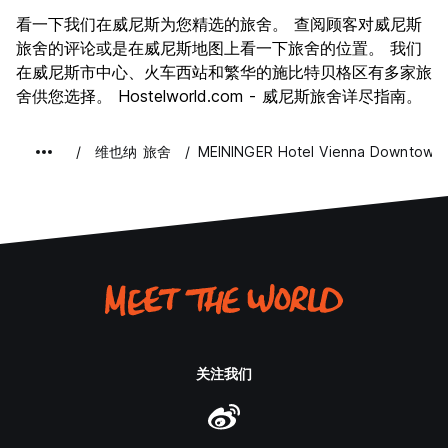
景点
9.2
看一下我们在威尼斯为您精选的旅舍。 查阅顾客对威尼斯
文化
9.5
旅舍的评论或是在威尼斯地图上看一下旅舍的位置。 我们
夜生活
在威尼斯市中心、火车西站和繁华的施比特贝格区有多家旅
7.6
舍供您选择。 Hostelworld.com - 威尼斯旅舍详尽指南。
物有所值
7.4
维也纳 旅舍
MEININGER Hotel Vienna Downtown S
关注我们