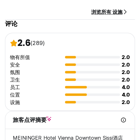
收取少量费用即可获得的服务：
- 早餐外带
浏览所有 设施
- 盒装午餐
- 公共交通车票
评论
- 行李储物柜
- 城市游览、音乐剧等门票。
- 延迟退房至下午 2 点，收费 15 欧元
2.6
(289)
- 互联网终端
- 允许携带宠物入住，收费为每晚 15 欧元
- 宿舍客人毛巾1欧元
物有所值
2.0
- 洗衣机和烘干机
安全
2.0
- 自行车每天 14 欧元
氛围
2.0
- 附近的付费停车场每天 19.50 欧元（最高 2.10 m）
卫生
2.0
员工
4.0
注意：我们是一家无现金酒店。我们接受所有主要银行卡和信用
卡。如此快捷、如此安全、如此简单！ (Auto-translated from
位置
4.0
original language)
设施
2.0
旅客点评摘要
MEININGER Hotel Vienna Downtown Sissi酒店