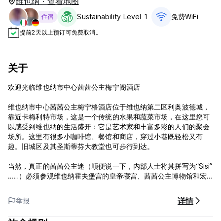
维也纳 · 查看地图
Sustainability Level 1
免费WiFi
住宿
提前2天以上预订可免费取消。
关于
欢迎光临维也纳市中心茜茜公主梅宁阁酒店
维也纳市中心茜茜公主梅宁格酒店位于维也纳第二区利奥波德城，
靠近卡梅利特市场，这是一个传统的水果和蔬菜市场，在这里您可
以感受到维也纳的生活盛开：它是艺术家和丰富多彩的人们的聚会
场所。这里有很多小咖啡馆、餐馆和商店，穿过小巷既轻松又有
趣。旧城区及其圣斯蒂芬大教堂也可步行到达。
当然，真正的茜茜公主迷（顺便说一下，内部人士将其拼写为“Sisi”
……）必须参观维也纳霍夫堡宫的皇帝寝宫、茜茜公主博物馆和宏
伟的巴洛克式美泉宫。从酒店可轻松前往这些旅游景点和其他旅游
景点，因为 Schottenring 车站就在拐角处：从那里您可以搭乘
详情
举报
U2、U4、1、2 和 31 路有轨电车以及不少于 9 条公交线路。