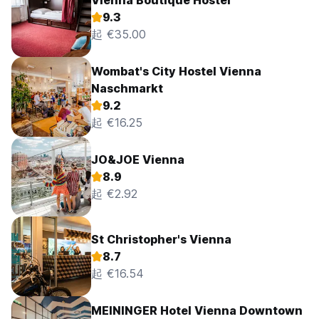
Vienna Boutique Hostel
9.3
起 €35.00
Wombat's City Hostel Vienna
Naschmarkt
9.2
起 €16.25
JO&JOE Vienna
8.9
起 €2.92
St Christopher's Vienna
8.7
起 €16.54
MEININGER Hotel Vienna Downtown