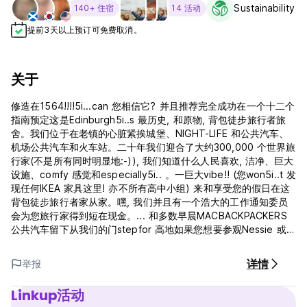
Sustainability L
140+ 住宿
14 活动
提前3天以上预订可免费取消。
关于
修造在1564!!!!5i...can 您相信它? 并且推荐完全成功在一个十二个
指南预定这是Edinburgh5i..s 最历史, 和原物, 背包徒步旅行者旅
舍。我们位于在老镇的心脏紧挨城堡、NIGHT-LIFE 和公共汽车、
机场公共汽车和火车站。二十年我们迎合了大约300,000 个世界旅
行家(不是所有同时明显地:-)), 我们知道什么人民喜欢, 洁净、巨大
设施、comfy 感觉和especially5i.. 。一巨大vibe!! (您won5i..t 发
现任何IKEA 家具这里! 亦不所有高中小组) 来和享受您的假日在这
背包徒步旅行者家从家。嘿, 我们并且有一个浩大的工作通知委员
会为您旅行家得到短在现金。... 和多数早晨MACBACKPACKERS
公共汽车留下从我们的门stepfor 高地如果您想要参观Nessie 或
Skye 小岛和
详情
举报
Linkup活动