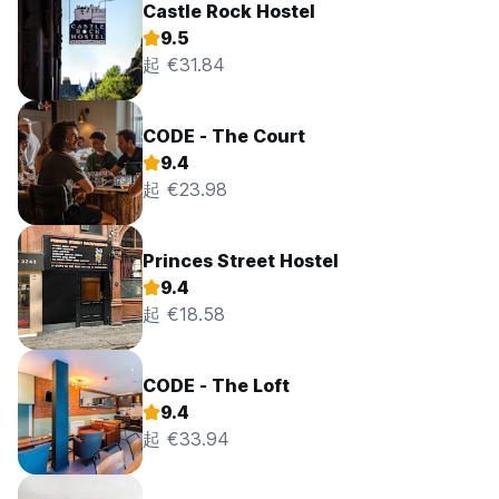
Castle Rock Hostel
9.5
起 €31.84
CODE - The Court
9.4
起 €23.98
Princes Street Hostel
9.4
起 €18.58
CODE - The Loft
9.4
起 €33.94