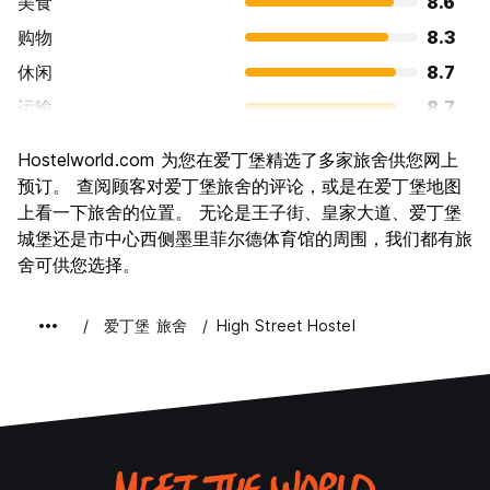
美食
8.6
购物
8.3
休闲
8.7
运输
8.7
景点
9.5
Hostelworld.com 为您在爱丁堡精选了多家旅舍供您网上
文化
9.5
预订。 查阅顾客对爱丁堡旅舍的评论，或是在爱丁堡地图
夜生活
上看一下旅舍的位置。 无论是王子街、皇家大道、爱丁堡
8.4
城堡还是市中心西侧墨里菲尔德体育馆的周围，我们都有旅
物有所值
7.9
舍可供您选择。
爱丁堡 旅舍
High Street Hostel