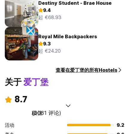
Destiny Student - Brae House
9.4
起 €68.93
Royal Mile Backpackers
9.3
起 €24.20
查看在爱丁堡的所有Hostels
关于
爱丁堡
8.7
极佳
(3081 评论)
活动
9.2