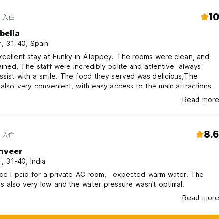
10
年 入住
bella
 31-40, Spain
xcellent stay at Funky in Alleppey. The rooms were clean, and
ained, The staff were incredibly polite and attentive, always
st with a smile. The food they served was delicious,The
s also very convenient, with easy access to the main attractions
.
Read more
8.6
年 入住
nveer
 31-40, India
ice I paid for a private AC room, I expected warm water. The
 also very low and the water pressure wasn't optimal.
Read more