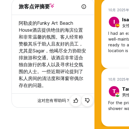
旅客点评摘要
10月 2025
Isa
I
阿勒皮的Funky Art Beach
女性,
House酒店提供绝佳的海滨位置
I had an e
和非常温馨的氛围。客人经常称
well-maint
赞极其乐于助人且友好的员工，
ready to assi
尤其是Sagar，他竭尽全力协助安
location i
in the city
排旅游和交通。该酒店非常适合
独自旅行的客人以及寻求社交氛
围的人士。一些近期评论提到了
私人房间的清洁度和薄窗帘偶尔
10月 2025
存在的问题。
Ta
T
男性,
这对您有帮助吗？
For the pr
shower was