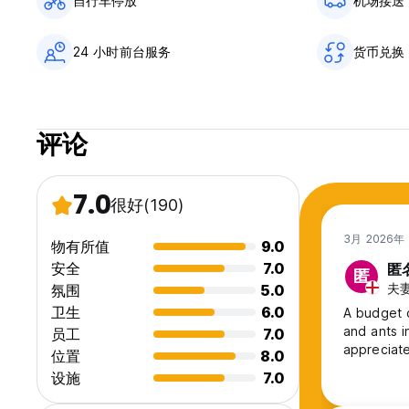
自行车停放
机场接送
24 小时前台服务
货币兑换
评论
7.0
很好
(190)
3月 2026年
物有所值
9.0
安全
7.0
匿
匿
夫妻,
氛围
5.0
卫生
6.0
A budget 
and ants i
员工
7.0
appreciat
位置
8.0
设施
7.0