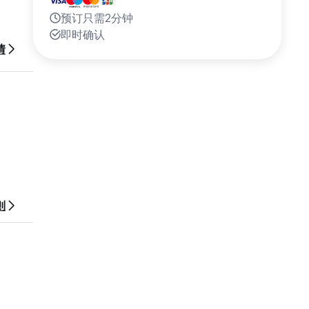
预订只需2分钟
即时确认
情
则