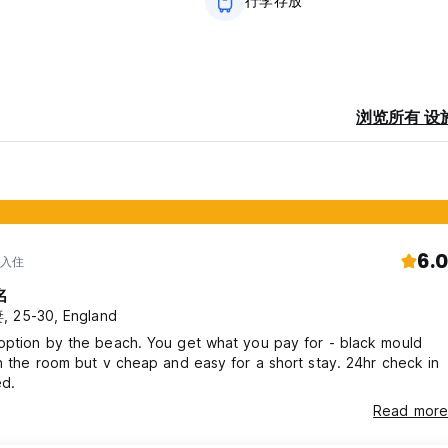
行李存放
浏览所有 设
6.0
 入住
名
 25-30, England
option by the beach. You get what you pay for - black mould
n the room but v cheap and easy for a short stay. 24hr check in
ed.
Read more