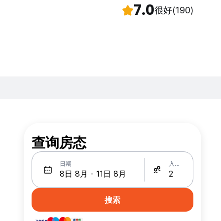
7.0
很好
(190)
查询房态
日期
入住人数
搜索