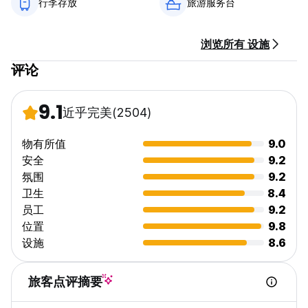
行李存放
旅游服务台
我们自己就是滑雪者和滑雪板爱好者，让我们一起去滑雪吧！
旅行……生活真美好！
浏览所有 设施
评论
请注意：
9.1
近乎完美
(2504)
取消政策：抵达前 48 小时。
物有所值
9.0
入住时间为下午 15 点至 23 点
安全
9.2
10:30从房间退房
氛围
9.2
我们有驻场工作人员，但接待处正式开放时间为上午 8 点至晚上
11:30，如果您在上述时间以外抵达，请告知我们。
卫生
8.4
员工
9.2
抵达时付款。
位置
9.8
含税。
设施
8.6
不含早餐。
没有宵禁。
旅客点评摘要
儿童不允许。