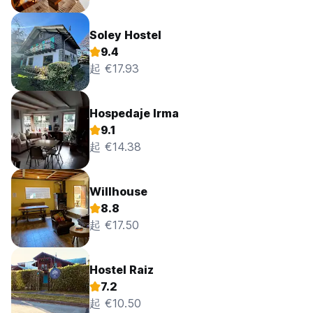
Soley Hostel
9.4
起 €17.93
Hospedaje Irma
9.1
起 €14.38
Willhouse
8.8
起 €17.50
Hostel Raiz
7.2
起 €10.50