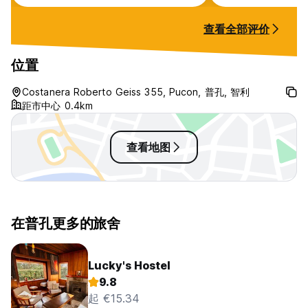
very clean). Ther
staff (all friendl
查看全部评价
relatively few gu
the place a stran
particularly when
位置
spending a lot of
elaborate meals. I
Costanera Roberto Geiss 355, Pucon, 普孔, 智利
place is a solo t
距市中心 0.4km
but maybe look e
private
查看地图
在普孔更多的旅舍
Lucky's Hostel
9.8
起 €15.34