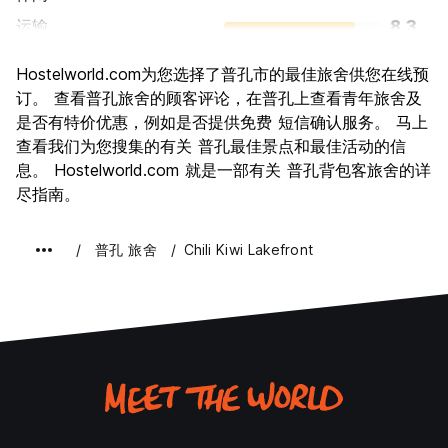
运输
8.3
景点
8.6
Hostelworld.com为您选择了普孔市的最佳旅舍供您在线预
文化
7.3
订。 查看普孔旅舍的顾客评论，在普孔上查看青年旅舍及
夜生活
是否有特价优惠，例如是否提供免费 短信确认服务。 马上
7.3
查看我们为您搜集的有关 普孔最佳景点和最佳活动的信
物有所值
8.0
息。 Hostelworld.com 就是一部有关 普孔背包客旅舍的详
尽指南。
普孔 旅舍
Chili Kiwi Lakefront