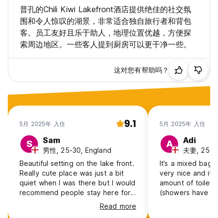
不允许携带宠物。
普孔的Chili Kiwi Lakefront酒店提供绝佳的社交氛
围和令人惊叹的湖景，非常适合独自旅行者和背包
最长停留期限 - 10 天 (Auto-translated from original language)
客。员工友好且乐于助人，地理位置优越，方便探
索周边地区。一些客人提到厨房可以更干净一些。
这对您有帮助吗？
9.1
5月 2025年 入住
5月 2025年 入住
Sam
Adi
S
A
男性, 25-30, England
夫妻, 25-30
Beautiful setting on the lake front.
It’s a mixed bag. 
Really cute place was just a bit
very nice and it 
quiet when I was there but I would
amount of toilet
recommend people stay here for
(showers have ho
sure
decent pressure)
Read more
is ok (but it lacks