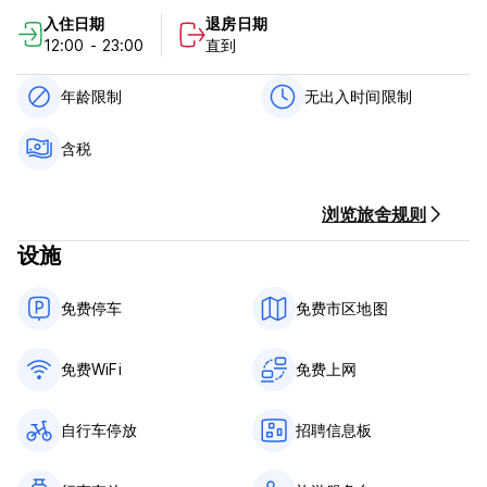
位于主路的拐角处，就在湖的前面。我们相信城里没有更好的位置
入住日期
退房日期
了。
12:00 - 23:00
直到
- 价值 -
我们本身就是勇敢的背包客，并且相信考虑到这里的环境、设施和
年龄限制
无出入时间限制
服务，我们的价格非常实惠。
含税
- 服务 -
我们热衷于旅行和户外活动，并且热衷于与您分享这一点。为了让
您充分享受这里的乐趣，我们在晚上 11 点之后制定了安静规则，
浏览旅舍规则
以便每个人都能够享受他们的住宿。
设施
- 设施 -
让我们面对现实吧，旅馆的标准是相当标准的。我们注重细节、舒
免费停车
免费市区地图
适性、功能性和创造力。我们有三个厨房、很多浴室和中央供暖系
统，供天冷时使用。
免费WiFi
免费上网
– 安全和清洁 –
我们知道，当您和您的物品感到安全可靠时，您就会安心并可以将
精力集中在您来这里要做、体验和享受的事情上。谁不喜欢干净的
自行车停放
招聘信息板
旅馆呢？
– 冬季爱好者 –