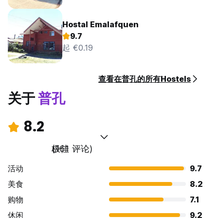
Hostal Emalafquen
9.7
起 €0.19
查看在普孔的所有Hostels
关于
普孔
8.2
极佳
(161 评论)
活动
9.7
美食
8.2
购物
7.1
休闲
9.2