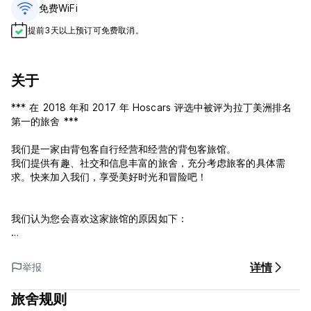
免费WiFi
提前3天以上预订可免费取消。
关于
*** 在 2018 年和 2017 年 Hoscars 评选中被评为拉丁美洲排名
第一的旅舍 ***
我们是一家由背包客自行经营和经营的背包客旅馆。
我们提供有趣、社交和信息丰富的旅舍，充分考虑旅客的具体需
求。快来加入我们，享受美好时光和冒险吧！
我们认为您会喜欢这家旅馆的原因如下：
– 氛围 –
这是关键。冷静、有趣、社交。这是一个社交和结交朋友的地方，
详情
举报
可以喝一两杯厚颜无耻的酒，但为什么你会来到普孔，出去探索。
旅舍规则
- 地点 -