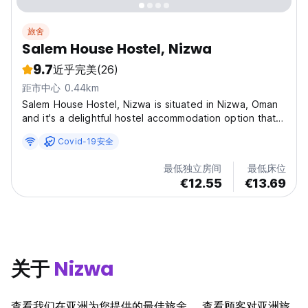
旅舍
Salem House Hostel, Nizwa
9.7
近乎完美
(26)
距市中心 0.44km
Salem House Hostel, Nizwa is situated in Nizwa, Oman
and it's a delightful hostel accommodation option that
offers a blend of simple comfort and convenience for
Covid-19安全
solo travellers or groups. The property provides a
charming and clean dormitory rooms, and welcoming...
最低独立房间
最低床位
€12.55
€13.69
关于
Nizwa
查看我们在亚洲为您提供的最佳旅舍。 查看顾客对亚洲旅