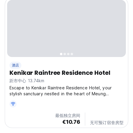
酒店
Kenikar Raintree Residence Hotel
距市中心 13.74km
Escape to Kenikar Raintree Residence Hotel, your
stylish sanctuary nestled in the heart of Meung
Chumphon, Thailand. Imagine waking up to the tranquil
sounds of nature in our cozy haven. While we may not
have a list of specific facilities, prepare to be
最低独立房间
enchanted...
€10.76
无可预订宿舍房型