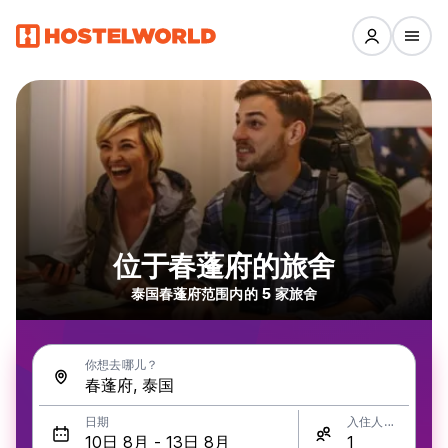
位于春蓬府的旅舍
泰国春蓬府范围内的 5 家旅舍
你想去哪儿？
日期
入住人数