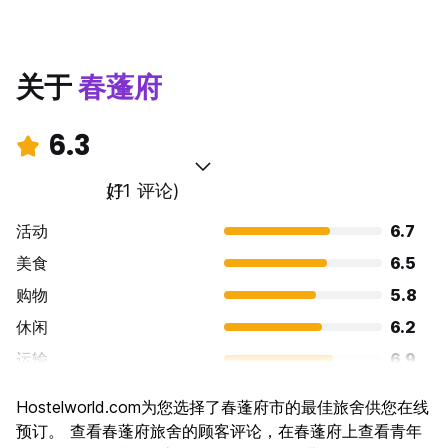
关于
春蓬府
6.3
好
(11 评论)
活动
6.7
美食
6.5
购物
5.8
休闲
6.2
运输
6.9
景点
6.0
Hostelworld.com为您选择了春蓬府市的最佳旅舍供您在线
文化
6.0
预订。 查看春蓬府旅舍的顾客评论，在春蓬府上查看青年