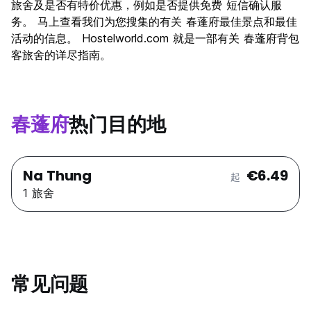
夜生活
旅舍及是否有特价优惠，例如是否提供免费 短信确认服
4.9
务。 马上查看我们为您搜集的有关 春蓬府最佳景点和最佳
物有所值
7.6
活动的信息。 Hostelworld.com 就是一部有关 春蓬府背包
客旅舍的详尽指南。
春蓬府
热门目的地
Na Thung
€6.49
起
1 旅舍
常见问题