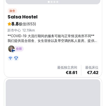
旅舍
Salsa Hostel
8.8
极佳
(653)
距市中心 12.19km
**COVID-19 大流行期间的服务可能与正常情况有所不同**
我们提供混合宿舍、女生宿舍以及带空调的私人套房。提供免
费无线网络和床上用品。丰盛的早餐是您的选择，并且可以当
住宿
场购买。 对于在春蓬停留几个小时的客人，Salsa Hostel 旅
馆提供非常特别的日间混合宿舍价格，为期 6 小时，时间为
06:00-21:00（视空间供应情况而定）。客人可以使用旅舍的
设施、淋浴、免费无线网络、电视和电影等。 工作人员可以
最低独立房间
最低床位
协助您预订前往涛岛、帕岸岛和苏梅岛的渡轮，无需预订费和
€8.61
€7.42
任何额外费用。您可以确保支付的价格与直接在码头购买的价
格相同。工作人员还可以为您提供前往下一个目的地的交通选
择的建议。...