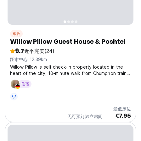
旅舍
Willow Pillow Guest House & Poshtel
9.7
近乎完美
(24)
距市中心 12.39km
Willow Pillow is self check-in property located in the
heart of the city, 10-minute walk from Chumphon train
station, our newly renovated guesthouse offers air-
住宿
conditioned mixed dorms with free Wi-Fi, fresh
bedding, drinking water, and a cozy common area...
最低床位
€7.95
无可预订独立房间