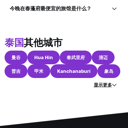
今晚在春蓬府最便宜的旅馆是什么？
泰国
其他城市
曼谷
Hua Hin
春武里府
清迈
普吉
甲米
Kanchanaburi
象岛
显示更多