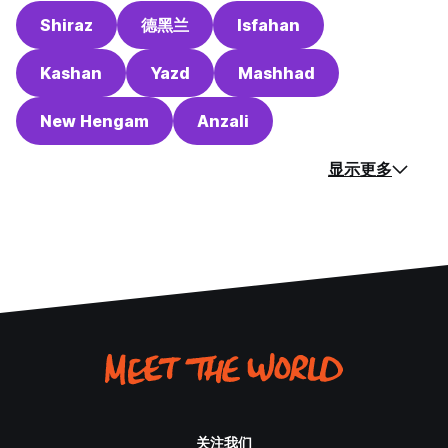
Shiraz
德黑兰
Isfahan
Kashan
Yazd
Mashhad
New Hengam
Anzali
显示更多
关注我们