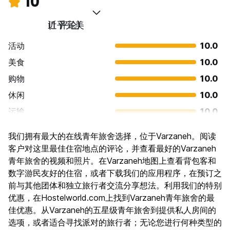
10
近乎完美
(1 评论)
活动
10.0
美食
10.0
购物
10.0
休闲
10.0
运输
10.0
景点
10.0
我们拥有最大的在线青年旅舍选择，位于Varzaneh。阅读
文化
10.0
客户对这里最佳住宿地点的评论，并查看最好的Varzaneh
夜生活
青年旅舍的视频和照片。在Varzaneh地图上查看背包客和
10.0
数字游民友好的住宿，或者下载我们的应用程序，在预订之
物有所值
10.0
前与其他团体和独立旅行者交流分享想法。利用我们的特别
优惠，在Hostelworld.com上找到Varzaneh青年旅舍的最
佳优惠。从Varzaneh的五星级青年旅舍到提供私人房间的
选项，或者适合寻找派对的旅行者；无论您进行何种类型的