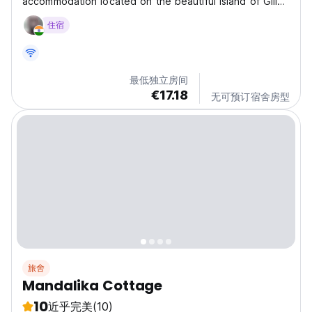
accommodation located on the beautiful island of Gili
Trawangan. Offering a blend of simplicity and comfort,
住宿
it’s the perfect accommodation for travellers seeking
an affordable yet charming place to stay....
最低独立房间
€17.18
无可预订宿舍房型
旅舍
Mandalika Cottage
10
近乎完美
(10)