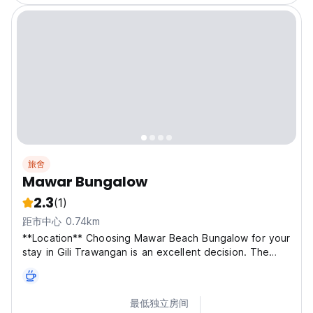
旅舍
Mawar Bungalow
2.3
(1)
距市中心 0.74km
**Location** Choosing Mawar Beach Bungalow for your
stay in Gili Trawangan is an excellent decision. The
hostel is conveniently situated just 4.75 km from the
Gili Air Harbor, making it easy to reach. Its strategic
location near public amenities ensures that...
最低独立房间