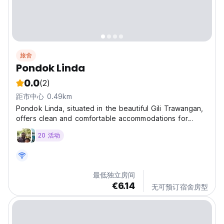
旅舍
Pondok Linda
0.0
(2)
距市中心 0.49km
Pondok Linda, situated in the beautiful Gili Trawangan,
offers clean and comfortable accommodations for
guests. The property provides free Wi-Fi throughout.
20 活动
Free private parking is also available on-site. The
spacious rooms feature air conditioning and fans...
最低独立房间
€6.14
无可预订宿舍房型