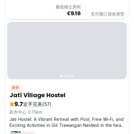
最低独立房间
€9.16
无可预订宿舍房型
旅舍
Jati Village Hostel
9.7
近乎完美
(57)
距市中心 0.15km
Jati Hostel: A Vibrant Retreat with Pool, Free Wi-Fi, and
Exciting Activities in Gili Trawangan Nestled in the heart
of Gili Trawangan, Jati Hostel offers the perfect blend