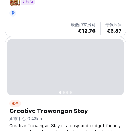
8 活动
of relaxation and adventure. Just 500 meters from Gili
Trawangan Art Market and 600...
最低独立房间
最低床位
€12.76
€6.87
旅舍
Creative Trawangan Stay
距市中心 0.43km
Creative Trawangan Stay is a cosy and budget-friendly