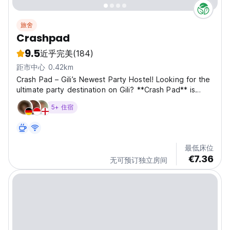
旅舍
Crashpad
9.5
近乎完美
(184)
距市中心 0.42km
Crash Pad – Gili’s Newest Party Hostel! Looking for the
ultimate party destination on Gili? **Crash Pad** is
where the fun begins! We’re a family-sized hostel
5+ 住宿
designed for those who want to connect, explore, and
live it up. Our comfy rooms are the perfect...
最低床位
€7.36
无可预订独立房间