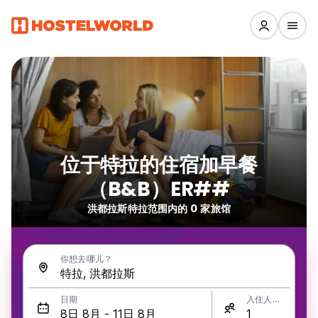
位于特拉的住宿加早餐
（B&B）ER##
洪都拉斯特拉范围内的 0 家旅馆
你想去哪儿？
日期
入住人数