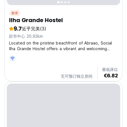
旅舍
Ilha Grande Hostel
9.7
近乎完美
(3)
距市中心 20.92km
Located on the pristine beachfront of Abraao, Social
Ilha Grande Hostel offers a vibrant and welcoming
retreat for travelers. The hostel features convenient
amenities, including free WiFi throughout the property
and barbecue facilities, perfect for social...
最低床位
€6.82
无可预订独立房间