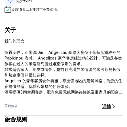
免费WiFi
提前15天以上预订可免费取消。
关于
我们的理念
位置安静，距离300m。 Angelicas 豪华客房位于荣获蓝旗称号的
Papikinou 海滩。 Angelicas 豪华客房经过精心设计，可满足各类
旅客在迷人的米洛斯岛度过难忘假期的需求。
非常适合家人、朋友或情侣，是前往充满异国情调的米洛斯岛长假
和短途度假的最佳选择。
Angelica 的豪华客房设计典雅，尊重该地区的建筑风格，为您的住
宿提供舒适、优质和豪华的住宿体验。
酒店提供3间空调客房，配有免费无线网络连接以及带家具的阳台
或露台。
所有客房均配有私人浴室、平板电视、吹风机和保险箱。所有客房
详情
举报
均配有电热水壶和冰箱。
旅舍规则
阿达玛斯市中心和港口及其餐厅、酒吧和商店距离酒店有1.0公里。
距离米洛斯岛首府普拉卡有5公里，距离米洛斯机场有3公里。