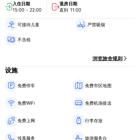
入住日期
退房日期
酒店提供免费私人停车场。此外，所有房间均设有独立的私人入
15:00 - 22:00
直到 11:00
口，因此它们也是应对新冠肺炎 (COVID-19) 新情况的理想选择。
（我们的房间已消毒，我们采取一切措施应对新冠病毒）。
如果您想探索米洛斯岛，我们可以安排汽车租赁服务。
可接待儿童
严禁吸烟
不含税
阿达玛斯 Angelica's 豪华客房 条件和政策：
请注意，如果在抵达日期前 14 天内取消预订，酒店将不收取罚
浏览旅舍规则
金。入住前 13 至 1 天内取消预订，需支付 50% 的取消费用。未
出现和提早退房将收取全额费用。
设施
入住时间为13:00至22:00。
免费停车
免费市区地图
11:00前退房。
日常清洁服务。
免费WiFi
免费机场接送
抵达后仅可使用现金支付余款！
含税。
免费上网
行李存放
不含早餐 - 每人每天 8 欧元。服务地点为我们姐妹酒店
SEMIRAMIS 900m 的花园。远离 Angelica 的豪华客房。）
传真服务
旅游服务台