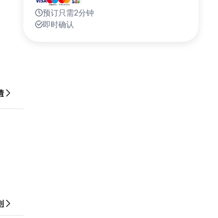
预订只需2分钟
即时确认
情
则