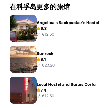
在科孚岛更多的旅馆
Angelica's Backpacker's Hostel
9.8
起 €12.50
Sunrock
8.1
起 €23.20
Local Hostel and Suites Corfu
7.4
起 €12.50