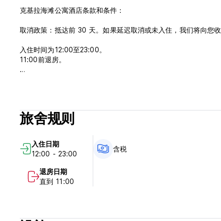
克基拉海滩公寓酒店条款和条件：
取消政策：抵达前 30 天。如果延迟取消或未入住，我们将向您
入住时间为12:00至23:00。
11:00前退房。
抵达时通过信用卡和借记卡付款。
该酒店可能会在您抵达前对您的银行卡进行预授权。
不含税 - 0.50 欧元，每间客房每晚
旅舍规则
包含早餐。
24 小时接待。 (Auto-translated from original language)
入住日期
含税
12:00 - 23:00
退房日期
直到 11:00