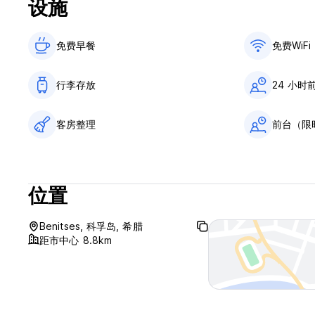
设施
免费早餐‎
免费WiFi
行李存放
24 小时
客房整理
前台（限
位置
Benitses, 科孚岛, 希腊
距市中心 8.8km