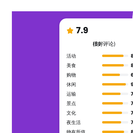
7.9
很好
(89 评论)
活动
美食
购物
休闲
9
运输
7
景点
7
文化
7
夜生活
7
物有所值