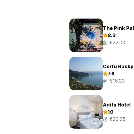
The Pink Pal
8.3
起 €22.00
Corfu Backp
7.6
起 €16.00
Anita Hotel
10
起 €20.25