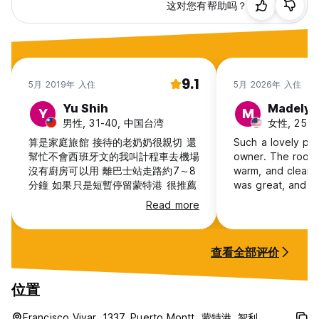
这对您有帮助吗？
9.1
5月 2019年 入住
5月 2026年 入住
Yu Shih
Madelyn
Y
M
男性, 31-40, 中国台湾
女性, 25-3
算是家庭旅館 接待的老奶奶很親切 還
Such a lovely pla
幫忙不會西班牙文的我叫計程車去機場
owner. The room
沒有廚房可以用 離巴士站走路約7～8
warm, and clean,
分鐘 如果只是短暫停留蒙特港 很推薦
was great, and t
perfect before h
Read more
morning flight. 
very friendly and
bad Spanish. A p
查看全部评价
for any time in P
位置
Francisco Vivar, 1337, Puerto Montt, 蒙特港, 智利