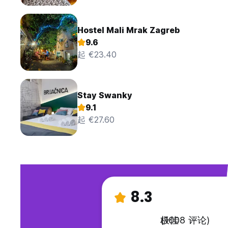
Hostel Mali Mrak Zagreb
9.6
起 €23.40
Stay Swanky
9.1
起 €27.60
8.3
极佳
(1008 评论)