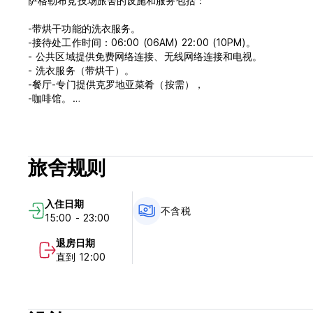
萨格勒布竞技场旅舍的设施和服务包括：
-带烘干功能的洗衣服务。
-接待处工作时间：06:00 (06AM) 22:00 (10PM)。
- 公共区域提供免费网络连接、无线网络连接和电视。
- 洗衣服务（带烘干）。
-餐厅-专门提供克罗地亚菜肴（按需），
-咖啡馆。
-汽车和巴士停车位。
价格包括了早餐！
旅舍规则
或者，您可以从当地不同的披萨/餐厅订购食物。
通过我们的各个合作伙伴，我们将很乐意为您提供帮助并提供有
入住日期
行、克罗地亚和其他目的地、烹饪、音乐、体育以及您想到的任
不含税
15:00 - 23:00
没有宵禁，没有封锁。
退房日期
22:00（晚上 10 点）后请勿喧哗。
直到 12:00
一个简单而大的地方，始终营业，我们友好的员工正在等待您的