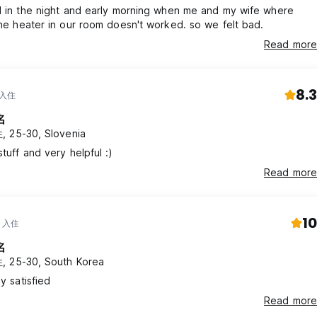
d in the night and early morning when me and my wife where
the heater in our room doesn't worked. so we felt bad.
Read more
8.3
 入住
名
 25-30, Slovenia
stuff and very helpful :)
Read more
10
年 入住
名
 25-30, South Korea
ly satisfied
Read more