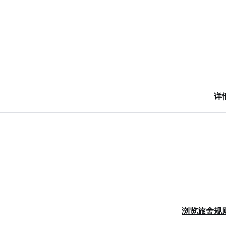
详
趣的动画活动。入住萨格勒布竞技场酒店期间，您将与旅行者见面并分享
何事物的经验。
光临！
浏览旅舍规