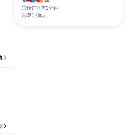
预订只需2分钟
即时确认
情
有关旅
则