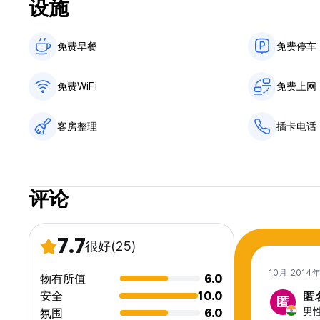
设施
请注意：
宾客入住客房的入住时间为 06:00 (06AM)，但一般入住时间为 15:
免费早餐‎
免费停车
退房时间至 12:00（中午）
免费WiFi
免费上网
退房时间 12:00
取消政策为提前 1 天。
客房整理
插卡电话
我们接受现金和信用卡付款。
包含早餐。
评论
空调收费为每天 3.50 欧元。可在接待处购买。
不含税。根据年龄，客人必须每晚缴纳城市税。
7.7
很好
(25)
每晚住宿的城市税金额如下：
10月 2014
物有所值
6.0
成人每人 1.59 欧元；
12-18 岁儿童每人 0.80 欧元
安全
10.0
匿
匿
12岁以下儿童免费。 (Auto-translated from original language)
男性,
氛围
6.0