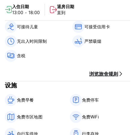
大西洋旅馆政策与条件：
入住日期
退房日期
13:00 - 18:00
直到
取消政策：抵达前 7 天。
入住时间为13:00至22:00。
可接待儿童
可接受信用卡
退房时间为 08:00 至 11:00。
无出入时间限制
严禁吸烟
抵达时通过现金、信用卡、借记卡付款。
该酒店可能会在您抵达前对您的银行卡进行预授权。
含税
含税。
包含早餐。
浏览旅舍规则
一般的：
设施
没有宵禁。
儿童友好。
禁止吸烟。 (Auto-translated from original language)
免费早餐‎
免费停车
免费市区地图
免费WiFi
自行车停放
行李存放