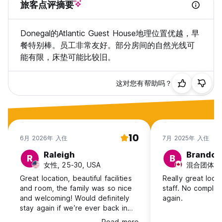
旅客点评摘要
Donegal的Atlantic Guest House地理位置优越，早
餐特别棒。员工非常友好。部分房间的自然光线可
能有限，床垫可能比较旧。
这对您有帮助吗？
10
6月 2026年 入住
7月 2025年 入住
Raleigh
Brandon
R
B
女性, 25-30, USA
混合团体, 31
Great location, beautiful facilities
Really great loca
and room, the family was so nice
staff. No complaints - would stay
and welcoming! Would definitely
again.
stay again if we’re ever back in
the area
Read more