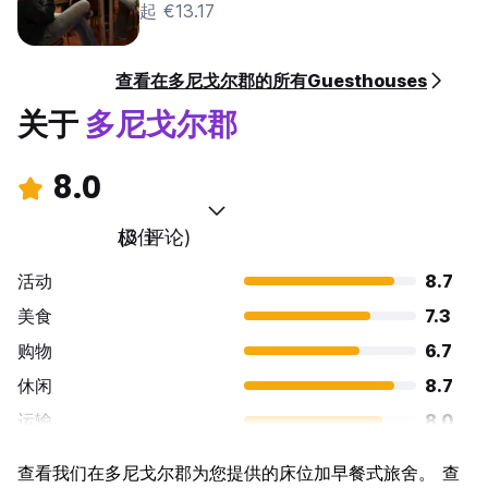
起 €13.17
查看在多尼戈尔郡的所有Guesthouses
关于
多尼戈尔郡
8.0
极佳
(3 评论)
活动
8.7
美食
7.3
购物
6.7
休闲
8.7
运输
8.0
景点
8.0
查看我们在多尼戈尔郡为您提供的床位加早餐式旅舍。 查