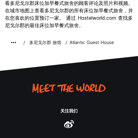
文化
8.0
看多尼戈尔郡床位加早餐式旅舍的顾客评论及照片和视频。
夜生活
在城市地图上查看多尼戈尔郡的所有床位加早餐式旅舍，并
8.0
在您喜欢的位置预订一家。 通过 Hostelworld.com 查找多
物有所值
8.7
尼戈尔郡的最佳床位加早餐式旅舍。
多尼戈尔郡 旅馆
Atlantic Guest House
关注我们