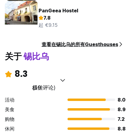
PanGeea Hostel
7.8
起 €9.15
查看在锡比乌的所有Guesthouses
关于
锡比乌
8.3
极佳
(59 评论)
活动
8.0
美食
8.9
购物
7.2
休闲
8.8