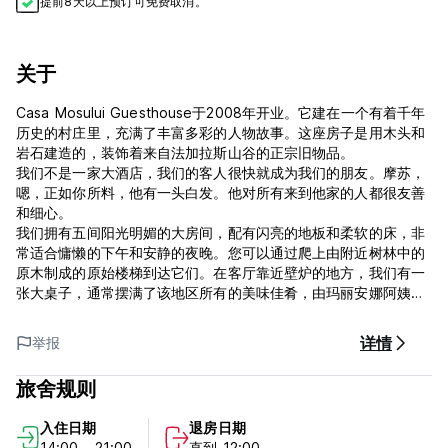
提前8天以上预订可免费取消。
关于
Casa Mosului Guesthouse于2008年开业。它建在一个有着千年
历史的村庄里，充满了丰富多彩的人物故事。这座房子是用木头和
岩石建造的，装饰着来自法加拉斯山谷的正宗旧物品。
我们不是一家大酒店，我们的客人很快就成为我们的朋友。摩苏，
嗯，正如你所料，他有一头白发。他对所有来到他家的人都很友善
和细心。
我们拥有五间阳光明媚的大房间，配有闪亮的地板和柔软的床，非
常适合慵懒的下午和安静的夜晚。您可以通过爬上由附近树林中的
原木制成的原始楼梯到达它们。在客厅靠近壁炉的地方，我们有一
张大桌子，通常摆满了该地区所有的美味佳肴，由玛丽安娜阿姨精
心烹制。
我们期待您拥有一个从春天到秋天都盛开的花园，晚上您可以在这
详情
举报
里多喝一杯葡萄酒，甚至可以自己烧烤。如果您没有心情喝酒和吃
饭，您可以聆听隐藏在草丛中的蟋蟀的叫声。冬季，我们的花园会
旅舍规则
免费堆雪人。 (Auto-translated from original language)
入住日期
退房日期
14:00 - 21:00
直到 12:00