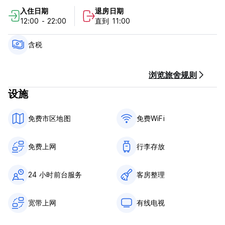
收取入住第一晚的费用。
入住日期
退房日期
12:00 - 22:00
直到 11:00
入住时间 13:00 起
11:00前退房。
含税
抵达时通过现金、信用卡、借记卡付款。
含税。
不含早餐。
浏览旅舍规则
没有宵禁。
设施
THC Tirso Molina 不允许使用吉祥物，也没有为残疾人配备。此
外，对于携带小孩旅行的客人，酒店可以为您提供婴儿床，但不提
免费市区地图
免费WiFi
供加床。 (Auto-translated from original language)
免费上网
行李存放
24 小时前台服务
客房整理
宽带上网
有线电视