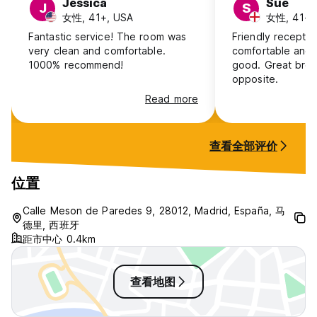
Jessica
Sue
J
S
女性, 41+, USA
女性, 41+, 
Fantastic service! The room was
Friendly receptio
very clean and comfortable.
comfortable and clean.
1000% recommend!
good. Great breakfast in cafe
opposite.
Read more
查看全部评价
位置
Calle Meson de Paredes 9, 28012, Madrid, España, 马
德里, 西班牙
距市中心 0.4km
查看地图