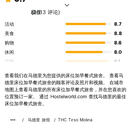
极佳
(3813 评论)
活动
8.7
美食
8.8
购物
8.6
休闲
8.0
运输
9.1
景点
8.8
查看我们在马德里为您提供的床位加早餐式旅舍。 查看马
文化
9.1
德里床位加早餐式旅舍的顾客评论及照片和视频。 在城市
夜生活
地图上查看马德里的所有床位加早餐式旅舍，并在您喜欢的
8.8
位置预订一家。 通过 Hostelworld.com 查找马德里的最佳
物有所值
8.1
床位加早餐式旅舍。
马德里 旅馆
THC Tirso Molina