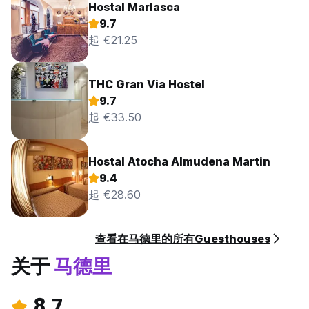
Hostal Marlasca
9.7
起 €21.25
THC Gran Via Hostel
9.7
起 €33.50
Hostal Atocha Almudena Martin
9.4
起 €28.60
查看在马德里的所有Guesthouses
关于
马德里
8.7