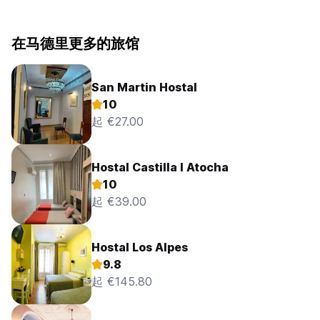
在马德里更多的旅馆
San Martin Hostal
10
起 €27.00
Hostal Castilla I Atocha
10
起 €39.00
Hostal Los Alpes
9.8
起 €145.80