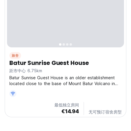
旅舍
Batur Sunrise Guest House
距市中心 6.75km
Batur Sunrise Guest House is an older establishment
located close to the base of Mount Batur Volcano in
Toya Bungkah, Kintamani, Bali. After years of
renovating and repairing the buildings, we offer a
variety of comfortable and affordable rooms.
最低独立房间
Situated...
€14.94
无可预订宿舍房型