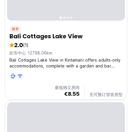
旅舍
Bali Cottages Lake View
2.0
(1)
距市中心 12798.06km
Bali Cottages Lake View in Kintamani offers adults-only
accommodations, complete with a garden and bar.
Guests can enjoy access to a terrace and
complimentary private parking. The property features
an outdoor fireplace, picnic area, and stunning views
最低独立房间
of...
€8.55
无可预订宿舍房型