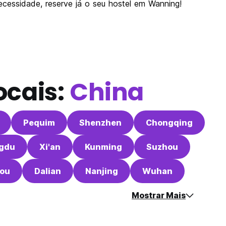
ecessidade, reserve já o seu hostel em Wanning!
ocais:
China
Pequim
Shenzhen
Chongqing
gdu
Xi'an
Kunming
Suzhou
ou
Dalian
Nanjing
Wuhan
Mostrar Mais