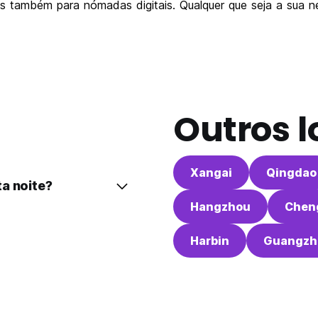
os também para nómadas digitais. Qualquer que seja a sua n
Outros l
Xangai
Qingdao
a noite?
Hangzhou
Chen
Harbin
Guangzh