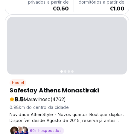
privados a partir de
dormitórios a partir de
€0.50
€1.00
Hostel
Safestay Athens Monastiraki
8.5
Maravilhoso
(4762)
0.98km do centro da cidade
Novidade AthenStyle - Novos quartos Boutique duplos.
Disponível desde Agosto de 2015, reserva já antes
que se esgote! Aberto durante todo o ano, o Rooftop
60+ hospedados
Bar é coberto, tem aquecimento e uma visão de 360