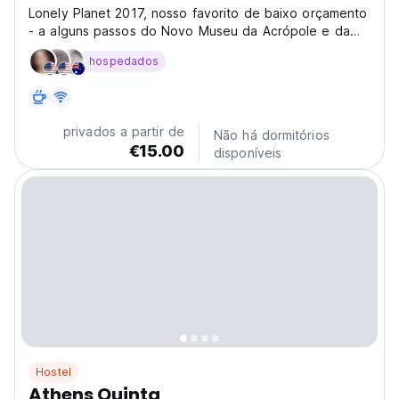
Lonely Planet 2017, nosso favorito de baixo orçamento
- a alguns passos do Novo Museu da Acrópole e da
Acrópole, na melhor parte da cidade...Eles se sentem
hospedados
em casa, mas com mais instalações
privados a partir de
Não há dormitórios
€15.00
disponíveis
Hostel
Athens Quinta