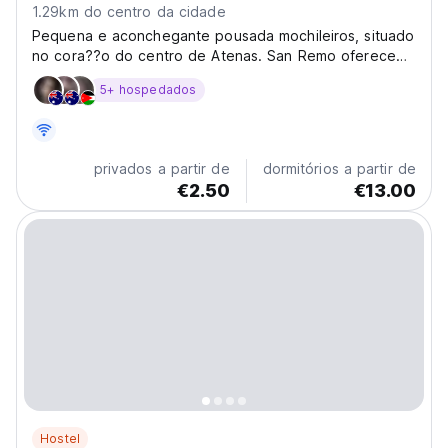
1.29km do centro da cidade
Pequena e aconchegante pousada mochileiros, situado
no cora??o do centro de Atenas. San Remo oferece
alojamento em 1,2,3,4 e 6 quartos com ou sem casa de
5+ hospedados
banho privativa a pre?os acess?veis. Todos os quartos
privados, tais como singles, duplos, triplos, qu?
druplos...
privados a partir de
dormitórios a partir de
€2.50
€13.00
Hostel