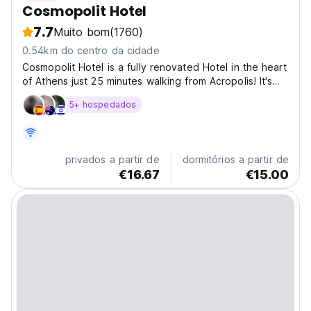
Cosmopolit Hotel
7.7
Muito bom
(1760)
0.54km do centro da cidade
Cosmopolit Hotel is a fully renovated Hotel in the heart
of Athens just 25 minutes walking from Acropolis! It's
located just 50 meters from Omonia Sq station! All of
5+ hospedados
our rooms have A/C , private bathroom with hot water
24 hours a day , a TV, soundproof windows,...
privados a partir de
dormitórios a partir de
€16.67
€15.00