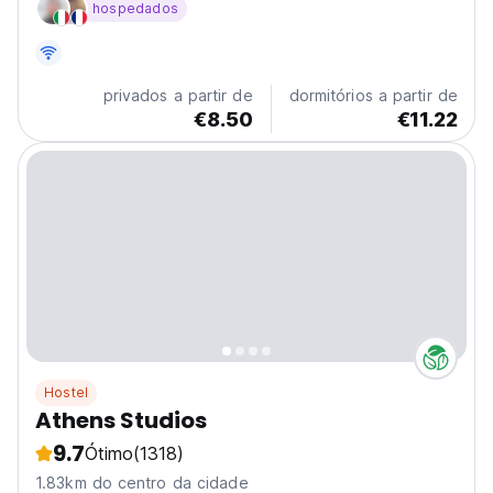
hospedados
atrações turísticas.
privados a partir de
dormitórios a partir de
€8.50
€11.22
Hostel
Athens Studios
9.7
Ótimo
(1318)
1.83km do centro da cidade