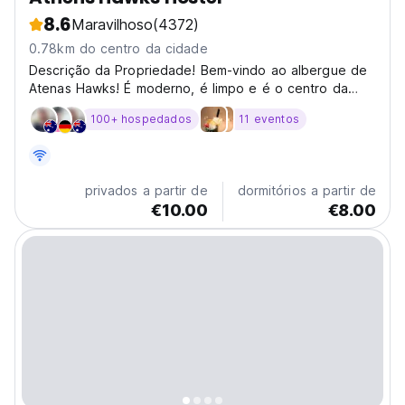
8.6
Maravilhoso
(4372)
0.78km do centro da cidade
Descrição da Propriedade! Bem-vindo ao albergue de
Atenas Hawks! É moderno, é limpo e é o centro da
atividade de mochileiros, bem no coração de Atenas.
100+ hospedados
11 eventos
Com um layout fresco, funcionários simpáticos e
atividades divertidas, o Hawks Hostel tem como
objetivo...
privados a partir de
dormitórios a partir de
€10.00
€8.00