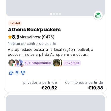
Hostel
Athens Backpackers
8.9
Maravilhoso
(9476)
1.65km do centro da cidade
A propriedade possui uma localização imbatível, a
poucos minutos a pé da Acrópole e de outras
atrações, bem como tecnologia inteligente e camas
50+ hospedados
8 eventos
cápsula privadas patenteadas com portas USB e
pontos de energia.
privados a partir de
dormitórios a partir de
€20.52
€19.38