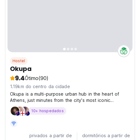
Hostel
Okupa
9.4
Ótimo
(90)
1.19km do centro da cidade
Okupa is a multi-purpose urban hub in the heart of
Athens, just minutes from the city's most iconic
landmarks and vibrant neighbourhoods. Bringing
10+ hospedados
together hospitality, culture and community under one
roof, it offers thoughtfully designed rooms alongside...
privados a partir de
dormitórios a partir de