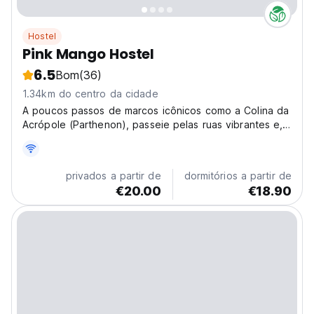
Hostel
Pink Mango Hostel
6.5
Bom
(36)
1.34km do centro da cidade
A poucos passos de marcos icônicos como a Colina da
Acrópole (Parthenon), passeie pelas ruas vibrantes e,
a poucos quilômetros, descubra as maravilhas
históricas de Plaka, da Praça Monastiraki e do Museu
Arqueológico Nacional.
privados a partir de
dormitórios a partir de
€20.00
€18.90