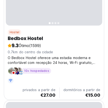
Hostel
Bedbox Hostel
9.3
Ótimo
(1599)
0.7km do centro da cidade
O Bedbox Hostel oferece uma estadia moderna e
confortável com recepção 24 horas, Wi-Fi gratuito,
terraço, lounge compartilhado, cozinha compartilhada e
10+ hospedados
acesso a atrações e pontos de interesse. Armários
individuais, serviço de lavanderia e secadores de
cabelo...
privados a partir de
dormitórios a partir de
€27.00
€15.00