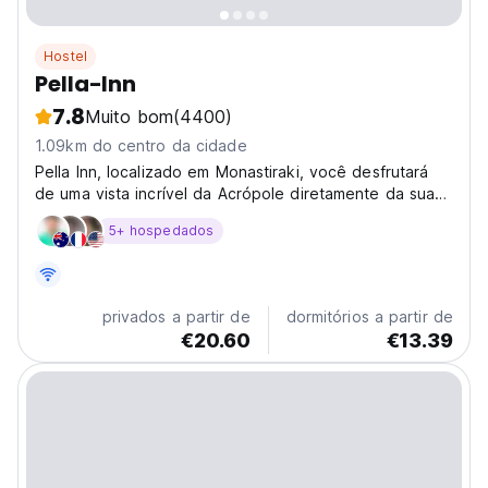
Hostel
Pella-Inn
7.8
Muito bom
(4400)
1.09km do centro da cidade
Pella Inn, localizado em Monastiraki, você desfrutará
de uma vista incrível da Acrópole diretamente da sua
varanda e terá acesso imediato a todos os pontos
5+ hospedados
históricos de Atenas, como a Acrópole.
privados a partir de
dormitórios a partir de
€20.60
€13.39