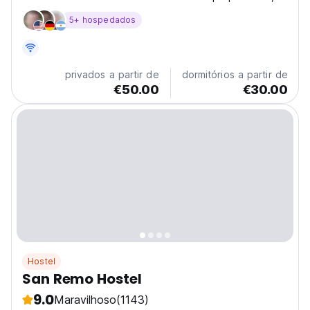
enquanto a Praça Syntagma fica apenas a 800 metros
5+ hospedados
da propriedade.
privados a partir de
dormitórios a partir de
€50.00
€30.00
Hostel
San Remo Hostel
9.0
Maravilhoso
(1143)