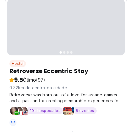
Hostel
Retroverse Eccentric Stay
9.5
Ótimo
(97)
0.32km do centro da cidade
Retroverse was born out of a love for arcade games
and a passion for creating memorable experiences for
travelers. The founders, nostalgia enthusiasts,
20+ hospedados
8 eventos
envisioned a place where guests could relive the
magic of the past with modern comforts. Inspired by
classic...