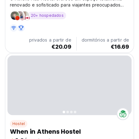
renovado e sofisticado para viajantes preocupados
com o orçamento explorarem a atmosfera de Atenas e
20+ hospedados
fazerem conexões com outros mochileiros.
privados a partir de
dormitórios a partir de
€20.09
€16.69
Hostel
When in Athens Hostel