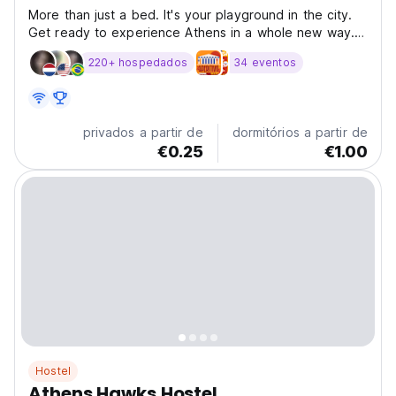
More than just a bed. It's your playground in the city.
Get ready to experience Athens in a whole new way.
YellowSquare Athens is not just a place to sleep. It's
220+ hospedados
34 eventos
where travelers meet, connect, and play. Whether
you’re here to explore, work, dance, or unwind,...
privados a partir de
dormitórios a partir de
€0.25
€1.00
Hostel
Athens Hawks Hostel