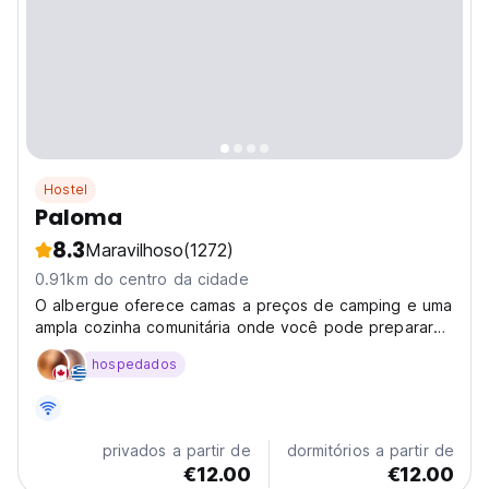
Hostel
Paloma
8.3
Maravilhoso
(1272)
0.91km do centro da cidade
O albergue oferece camas a preços de camping e uma
ampla cozinha comunitária onde você pode preparar
sua comida e economizar dinheiro. A agência de
hospedados
viagens interna pode ajudá-lo a reservar no local todas
as necessidades de viagem.
privados a partir de
dormitórios a partir de
€12.00
€12.00