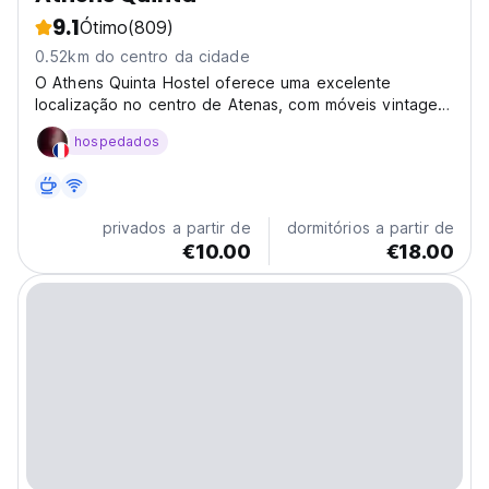
9.1
Ótimo
(809)
0.52km do centro da cidade
O Athens Quinta Hostel oferece uma excelente
localização no centro de Atenas, com móveis vintage,
artefatos exclusivos, áreas comuns, ar-condicionado e
hospedados
Wi-Fi gratuito. Os hóspedes recebem conselhos,
mapas e informações sobre passeios turísticos.
privados a partir de
dormitórios a partir de
€10.00
€18.00