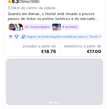
9.3
Ótimo
(596)
0.33km do centro da cidade
Quando em Atenas, o Hostel está situado a poucos
passos de todos os pontos turísticos e do mercado
central, mas ainda não é turístico, dando aos hóspedes
10+ hospedados
8 eventos
a oportunidade de viver como os habitantes locais.
Segue recomendações sanitárias para o Covid-19
privados a partir de
dormitórios a partir de
€18.75
€17.00