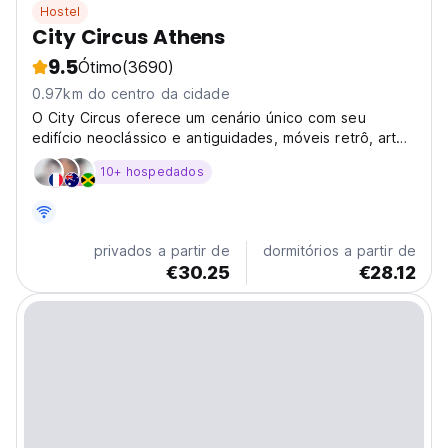
Hostel
City Circus Athens
9.5
Ótimo
(3690)
0.97km do centro da cidade
O City Circus oferece um cenário único com seu
edifício neoclássico e antiguidades, móveis retrô, arte
nas paredes e camas e colchões personalizados.
10+ hospedados
Também oferece segurança com fechaduras, cartões
de acesso e câmeras de segurança.
privados a partir de
dormitórios a partir de
€30.25
€28.12