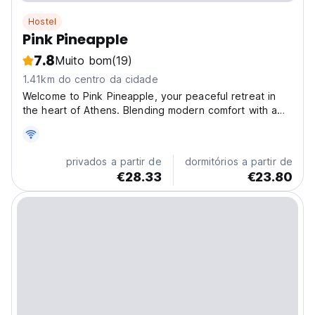
Hostel
Pink Pineapple
7.8
Muito bom
(19)
1.41km do centro da cidade
Welcome to Pink Pineapple, your peaceful retreat in
the heart of Athens. Blending modern comfort with a
relaxed atmosphere, our property offers travelers a
serene base from which to explore the city’s vibrant
culture and historic charm. Located in a quiet...
privados a partir de
dormitórios a partir de
€28.33
€23.80