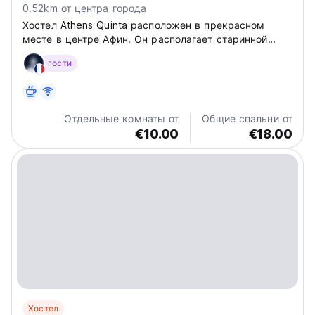
0.52km от центра города
Хостел Athens Quinta расположен в прекрасном
месте в центре Афин. Он располагает старинной
мебелью, уникальными артефактами, местами
гости
общего пользования, кондиционером и бесплатным
Wi-Fi. Гостям предоставляются советы, карты и
информация о достопримечательностях.
Отдельные комнаты от
Общие спальни от
€10.00
€18.00
Хостел