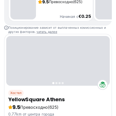
9.5
Превосходно
(625)
€0.25
Начиная с
Позиционирование зависит от выплаченных комиссионных и
других факторов.
читать далее
Хостел
YellowSquare Athens
9.5
Превосходно
(625)
0.77km от центра города