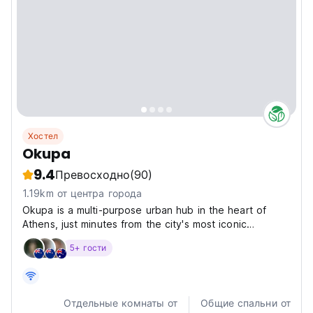
Хостел
Okupa
9.4
Превосходно
(90)
1.19km от центра города
Okupa is a multi-purpose urban hub in the heart of
Athens, just minutes from the city's most iconic
landmarks and vibrant neighbourhoods. Bringing
5+ гости
together hospitality, culture and community under one
roof, it offers thoughtfully designed rooms alongside...
Отдельные комнаты от
Общие спальни от