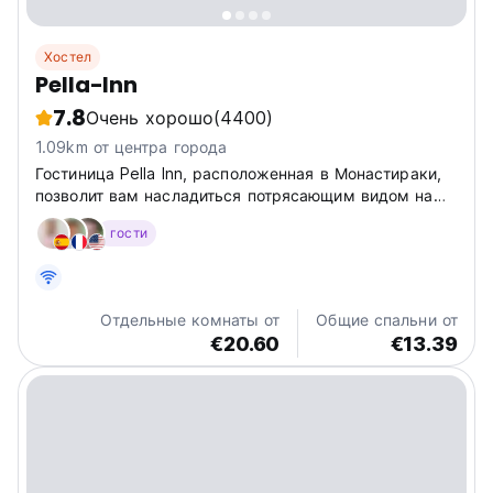
Хостел
Pella-Inn
7.8
Очень хорошо
(4400)
1.09km от центра города
Гостиница Pella Inn, расположенная в Монастираки,
позволит вам насладиться потрясающим видом на
Акрополь прямо с вашего балкона и иметь
гости
непосредственный доступ ко всем историческим
достопримечательностям Афин, таким как Акрополь.
Отдельные комнаты от
Общие спальни от
€20.60
€13.39