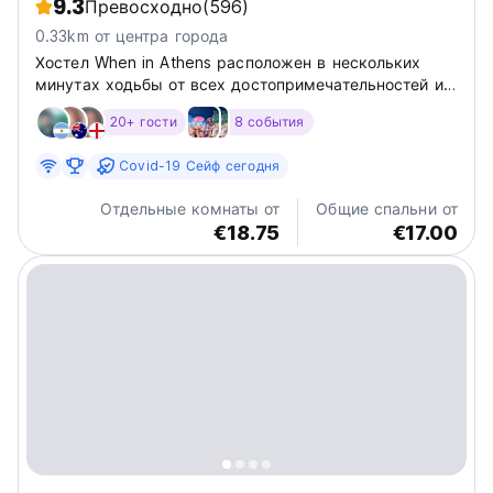
9.3
Превосходно
(596)
0.33km от центра города
Хостел When in Athens расположен в нескольких
минутах ходьбы от всех достопримечательностей и
центрального рынка, но при этом не слишком
20+ гости
8 события
популярен среди туристов, что дает гостям
возможность жить как местные жители.
Covid-19 Сейф сегодня
Отдельные комнаты от
Общие спальни от
€18.75
€17.00