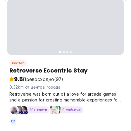
Хостел
Retroverse Eccentric Stay
9.5
Превосходно
(97)
0.32km от центра города
Retroverse was born out of a love for arcade games
and a passion for creating memorable experiences for
travelers. The founders, nostalgia enthusiasts,
20+ гости
9 события
envisioned a place where guests could relive the
magic of the past with modern comforts. Inspired by
classic...