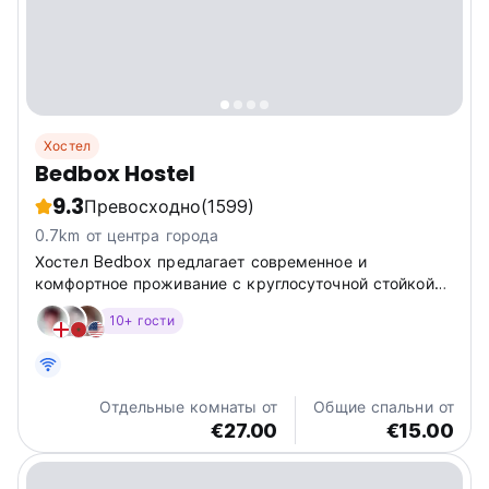
Хостел
Bedbox Hostel
9.3
Превосходно
(1599)
0.7km от центра города
Хостел Bedbox предлагает современное и
комфортное проживание с круглосуточной стойкой
регистрации, бесплатным Wi-Fi, террасой, общим
10+ гости
лаунджем, общей кухней, а также доступом к
достопримечательностям и
достопримечательностям. По запросу
предоставляются шкафчики,...
Отдельные комнаты от
Общие спальни от
€27.00
€15.00