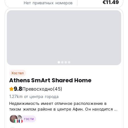
€11.49
Нет приватных номеров
Хостел
Athens SmArt Shared Home
9.8
Превосходно
(45)
1.27km от центра города
Недвижимость имеет отличное расположение в
тихом жилом районе в центре Афин. Он находится в
нескольких минутах ходьбы от центра и многих
гости
туристических достопримечательностей.