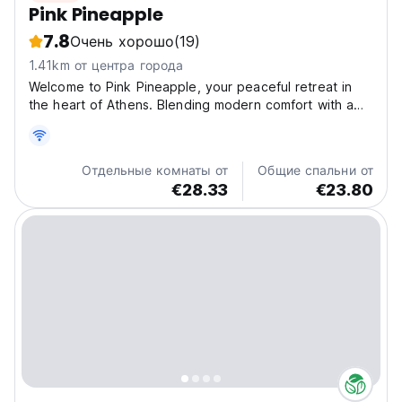
Pink Pineapple
7.8
Очень хорошо
(19)
1.41km от центра города
Welcome to Pink Pineapple, your peaceful retreat in
the heart of Athens. Blending modern comfort with a
relaxed atmosphere, our property offers travelers a
serene base from which to explore the city’s vibrant
culture and historic charm. Located in a quiet...
Отдельные комнаты от
Общие спальни от
€28.33
€23.80