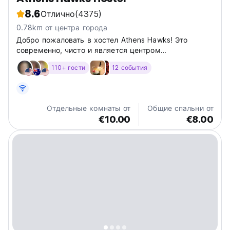
8.6
Отлично
(4375)
0.78km от центра города
Добро пожаловать в хостел Athens Hawks! Это
современно, чисто и является центром
туристической деятельности, прямо в центре Афин.
110+ гости
12 события
Хостел Hawks с новой планировкой, дружелюбным
персоналом и веселыми мероприятиями стремится
предложить вам не просто кровать,...
Отдельные комнаты от
Общие спальни от
€10.00
€8.00