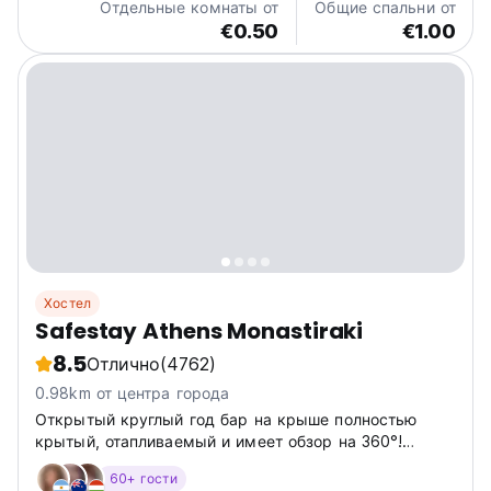
Отдельные комнаты от
Общие спальни от
€0.50
€1.00
Хостел
Safestay Athens Monastiraki
8.5
Отлично
(4762)
0.98km от центра города
Открытый круглый год бар на крыше полностью
крытый, отапливаемый и имеет обзор на 360°!
Присоединяйтесь к нам наверху в любую погоду!
60+ гости
Наши номера расположены в двух соседних