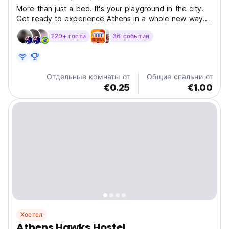
More than just a bed. It's your playground in the city.
Get ready to experience Athens in a whole new way.
YellowSquare Athens is not just a place to sleep. It's
220+ гости
36 события
where travelers meet, connect, and play. Whether
you’re here to explore, work, dance, or unwind,...
Отдельные комнаты от
Общие спальни от
€0.25
€1.00
Хостел
Athens Hawks Hostel