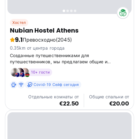
Хостел
Nubian Hostel Athens
9.1
Превосходно
(2045)
0.35km от центра города
Созданные путешественниками для
путешественников, мы предлагаем общие и
отдельные номера в полностью отреставрированном
10+ гости
здании в центре Афин.
Covid-19 Сейф сегодня
Отдельные комнаты от
Общие спальни от
€22.50
€20.00