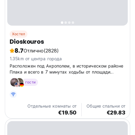
Хостел
Dioskouros
8.7
Отлично
(2828)
1.35km от центра города
Расположен под Акрополем, в историческом районе
Плака и всего в 7 минутах ходьбы от площади
Ситнагма. Хостел Dioskouros был недавно
гости
отремонтирован.
Отдельные комнаты от
Общие спальни от
€19.50
€29.83