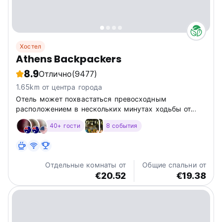
Хостел
Athens Backpackers
8.9
Отлично
(9477)
1.65km от центра города
Отель может похвастаться превосходным
расположением в нескольких минутах ходьбы от
Акрополя и других достопримечательностей, а также
40+ гости
8 события
интеллектуальными технологиями и
запатентованными частными кроватями-капсулами с
USB-портами и розетками.
Отдельные комнаты от
Общие спальни от
€20.52
€19.38