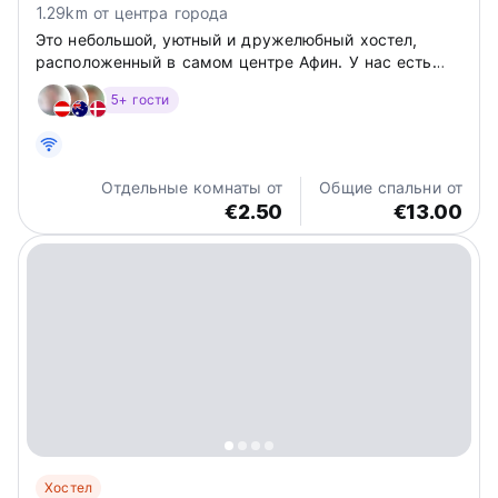
1.29km от центра города
Это небольшой, уютный и дружелюбный хостел,
расположенный в самом центре Афин. У нас есть
широкий выбор номеров по отличным ценам. Мы
5+ гости
находимся в идеальном месте рядом с ночными
клубами и всеми достопримечательностями.
Отдельные комнаты от
Общие спальни от
€2.50
€13.00
Хостел