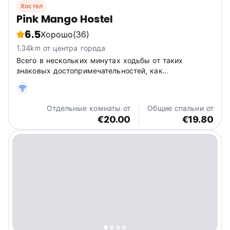
Хостел
Pink Mango Hostel
6.5
Хорошо
(36)
1.34km от центра города
Всего в нескольких минутах ходьбы от таких
знаковых достопримечательностей, как
Акропольский холм (Парфенон), побродите по
оживленным улицам и в нескольких километрах
откройте для себя исторические чудеса Плаки,
Отдельные комнаты от
Общие спальни от
площадь Монастираки и Национальный
€20.00
€19.80
археологический...