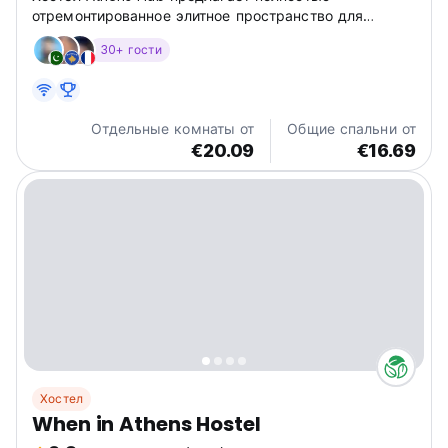
отремонтированное элитное пространство для
путешественников с ограниченным бюджетом, где
30+ гости
они могут изучить атмосферу Афин и пообщаться с
другими туристами.
Отдельные комнаты от
Общие спальни от
€20.09
€16.69
Хостел
When in Athens Hostel