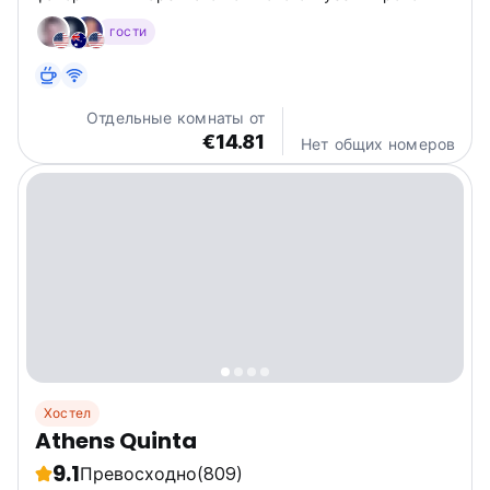
Акрополя в самой лучшей части города… Они
гости
чувствуют себя как дома, но с большим количеством
удобств.
Отдельные комнаты от
€14.81
Нет общих номеров
Хостел
Athens Quinta
9.1
Превосходно
(809)