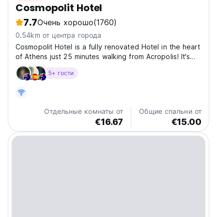
Cosmopolit Hotel
7.7
Очень хорошо
(1760)
0.54km от центра города
Cosmopolit Hotel is a fully renovated Hotel in the heart
of Athens just 25 minutes walking from Acropolis! It's
located just 50 meters from Omonia Sq station! All of
5+ гости
our rooms have A/C , private bathroom with hot water
24 hours a day , a TV, soundproof windows,...
Отдельные комнаты от
Общие спальни от
€16.67
€15.00