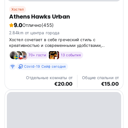
Хостел
Athens Hawks Urban
9.0
Отлично
(455)
2.84km от центра города
Хостел сочетает в себе греческий стиль с
креативностью и современными удобствами,
предоставляя путешественникам уникальное и
70+ гости
13 события
интересное место для проживания и общения.
Covid-19 Сейф сегодня
Отдельные комнаты от
Общие спальни от
€20.00
€15.00