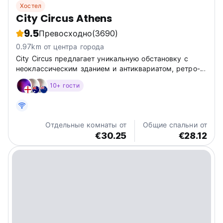
Хостел
City Circus Athens
9.5
Превосходно
(3690)
0.97km от центра города
City Circus предлагает уникальную обстановку с
неоклассическим зданием и антиквариатом, ретро-
мебелью, настенными рисунками и изготовленными
10+ гости
на заказ кроватями и матрасами. Он также
обеспечивает безопасность с помощью замков,
карточек доступа и камер видеонаблюдения.
Отдельные комнаты от
Общие спальни от
€30.25
€28.12