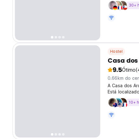
30+ 
Hostel
Casa dos
9.5
Ótimo
(
0.66km do cen
A Casa dos Arc
Está localizad
praia. Toalhas
10+ 