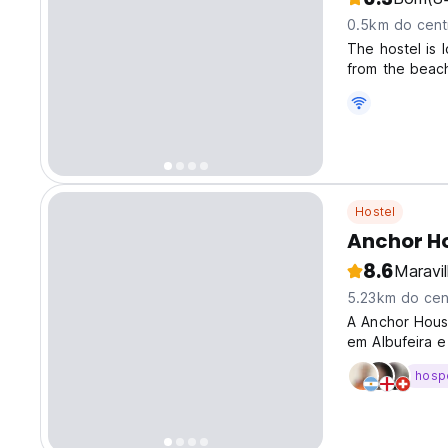
0.5km do cent
The hostel is 
from the beach
5 showers plus
street-side di
Hostel
Anchor H
8.6
Maravi
5.23km do cen
A Anchor House
em Albufeira e
viajando sozin
hosp
ambiente acol