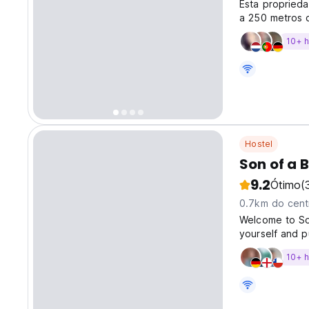
Esta proprieda
a 250 metros d
climatizados e
10+ 
Hostel
Son of a 
9.2
Ótimo
(
0.7km do cent
Welcome to So
yourself and p
available. The
10+ 
the culture of