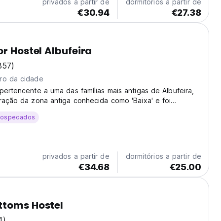
privados a partir de
dormitórios a partir de
€30.94
€27.38
or Hostel Albufeira
857)
ro da cidade
pertencente a uma das famílias mais antigas de Albufeira,
ração da zona antiga conhecida como 'Baixa' e foi
modelada em 2017 de forma a oferecer aos nossos
hospedados
adrões de conforto possíveis. Em anexo encontra...
privados a partir de
dormitórios a partir de
€34.68
€25.00
ttoms Hostel
4)