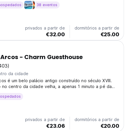
hospedados
38 eventos
privados a partir de
dormitórios a partir de
€32.00
€25.00
 Arcos - Charm Guesthouse
403)
tro da cidade
os é um belo palácio antigo construído no século XVIII.
o no centro da cidade velha, a apenas 1 minuto a pé da
, Wi-Fi e roupa de cama são gratuitas.'
hospedados
privados a partir de
dormitórios a partir de
€23.06
€20.00