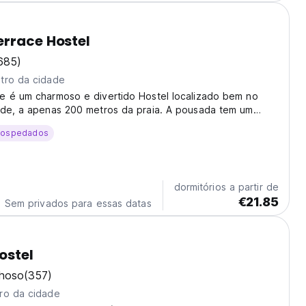
rrace Hostel
685)
tro da cidade
e é um charmoso e divertido Hostel localizado bem no
ade, a apenas 200 metros da praia. A pousada tem um
 com cobertura natural com rede, um espaçoso terraço
hospedados
dormitórios a partir de
€21.85
Sem privados para essas datas
ostel
lhoso
(357)
ro da cidade