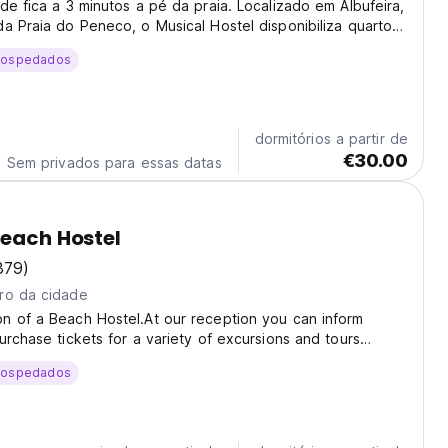
de fica a 3 minutos a pé da praia. Localizado em Albufeira,
a Praia do Peneco, o Musical Hostel disponibiliza quartos
 um jardim.
hospedados
dormitórios a partir de
€30.00
Sem privados para essas datas
Beach Hostel
379)
ro da cidade
n of a Beach Hostel.At our reception you can inform
urchase tickets for a variety of excursions and tours
re is a bit of everything from the excursions to discover
hospedados
 our people or the very popular boat...