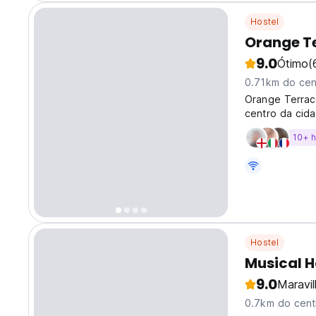
Hostel
Orange Te
9.0
Ótimo
(
0.71km do cen
Orange Terrac
centro da cid
pátio coberto
10+ 
ensolarado
Hostel
Musical H
9.0
Maravi
0.7km do cent