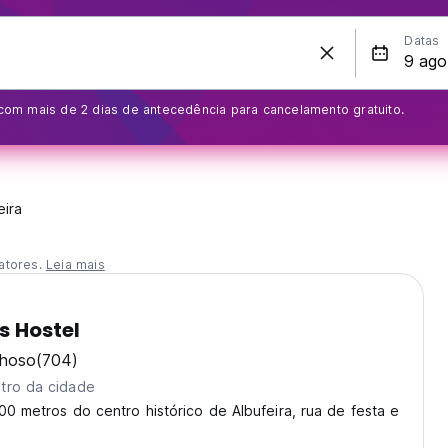
Datas
om mais de 2 dias de antecedência para cancelamento gratuito.
eira
atores.
Leia mais
s Hostel
lhoso
(704)
tro da cidade
00 metros do centro histórico de Albufeira, rua de festa e