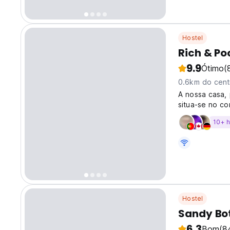
Hostel
Rich & Po
9.9
Ótimo
(
0.6km do cent
A nossa casa, 
situa-se no co
totalmente re
10+ 
hóspedes os p
Hostel
Sandy Bo
6.3
Bom
(8