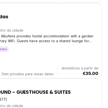
das
)
tro da cidade
 Albufeira provides hostel accommodation with a garden
tary WiFi. Guests have access to a shared lounge for
 a communal kitchen for meal preparation. The hostel
ados
o, dining space, and a fully equipped...
dormitórios a partir de
€35.00
Sem privados para essas datas
OUND - GUESTHOUSE & SUITES
377)
tro da cidade