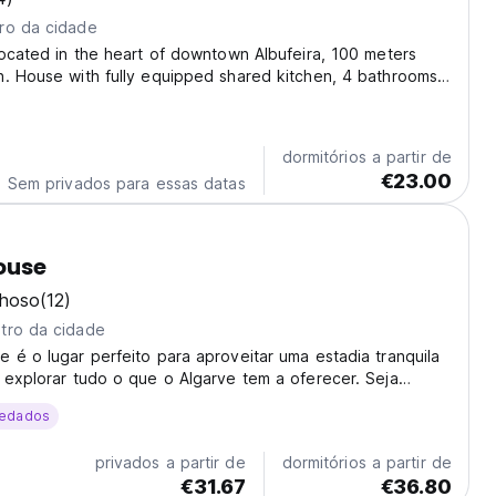
ro da cidade
located in the heart of downtown Albufeira, 100 meters
. House with fully equipped shared kitchen, 4 bathrooms,
 2 outdoor showers on the terrace. Sea view terrace with
ning table. The building was completely...
dormitórios a partir de
€23.00
Sem privados para essas datas
ouse
lhoso
(12)
tro da cidade
 é o lugar perfeito para aproveitar uma estadia tranquila
 explorar tudo o que o Algarve tem a oferecer. Seja
ho, com amigos ou em família, você encontrará um
edados
hedor e áreas comuns pensadas para que se...
privados a partir de
dormitórios a partir de
€31.67
€36.80