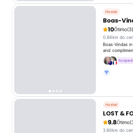
Hostel
Boas-Vin
10
Ótimo
(3
0.86km do cen
Boas-Vindas in
and complimen
relaxation and
hosped
includes a pati
Hostel
LOST & F
9.8
Ótimo
(
3.86km do cen