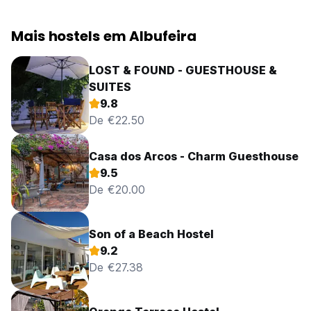
Mais hostels em Albufeira
LOST & FOUND - GUESTHOUSE &
SUITES
9.8
De €22.50
Casa dos Arcos - Charm Guesthouse
9.5
De €20.00
Son of a Beach Hostel
9.2
De €27.38