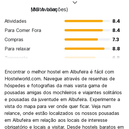
Muito bom
(88 Avaliações)
Atividades
8.4
Para Comer Fora
8.4
Compras
7.3
Para relaxar
8.8
Transporte
6.8
Turismo
7.4
Encontrar o melhor hostel em Albufeira é fácil com
Cultura
6.8
Hostelworld.com. Navegue através de resenhas de
Festas / vida noturna
hóspedes e fotografias da mais vasta gama de
8.6
pousadas amigas dos mochileiros e viajantes solitários
Custo-beneficio
7.7
e pousadas da juventude em Albufeira. Experimente a
vista do mapa para ver onde quer ficar. Veja num
relance, onde estão localizados os nossos pousadas
em Albufeira em relação aos locais de interesse
obrigatório e locais a visitar. Desde hostels baratos em