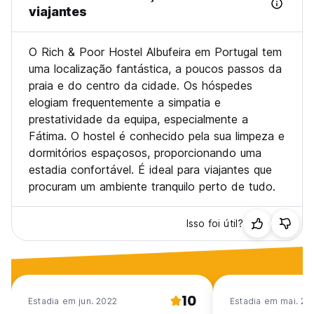
Check-out antes das 10h funciona com depósito da chave
viajantes
Política de cancelamento gratuita: 48 horas antes da
chegada.
O Rich & Poor Hostel Albufeira em Portugal tem
Pagamento à chegada em dinheiro, cartões de crédito,
uma localização fantástica, a poucos passos da
cartões de débito.
praia e do centro da cidade. Os hóspedes
169466/AL
elogiam frequentemente a simpatia e
Impostos incluídos
prestatividade da equipa, especialmente a
A Taxa Municipal Turística será cobrada pela cidade de
Fátima. O hostel é conhecido pela sua limpeza e
Albufeira, que consiste numa taxa de 2€ in, por pessoa, por
dormitórios espaçosos, proporcionando uma
noite e até um máximo de 7 noites.
estadia confortável. É ideal para viajantes que
Nossa restrição de idade é de 18 anos ou mais (nenhuma
procuram um ambiente tranquilo perto de tudo.
criança é permitida ou com permissão por escrito dos pais)
Isso foi útil?
10
Estadia em jun. 2022
Estadia em mai. 20