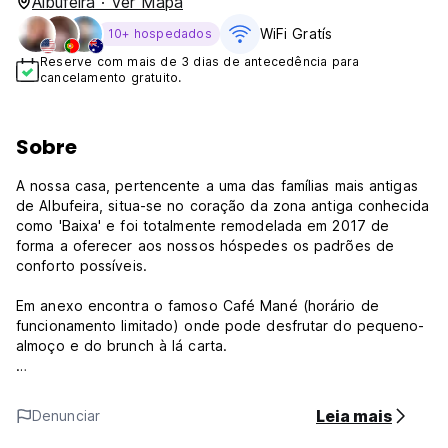
Albufeira · Ver Mapa
WiFi Gratís
10+ hospedados
Reserve com mais de 3 dias de antecedência para
cancelamento gratuito.
Sobre
A nossa casa, pertencente a uma das famílias mais antigas
de Albufeira, situa-se no coração da zona antiga conhecida
como 'Baixa' e foi totalmente remodelada em 2017 de
forma a oferecer aos nossos hóspedes os padrões de
conforto possíveis.
Em anexo encontra o famoso Café Mané (horário de
funcionamento limitado) onde pode desfrutar do pequeno-
almoço e do brunch à lá carta.
Nossa propriedade está localizada a apenas 5 minutos da
praia principal, a Praia dos Pescadores. O vibrante centro
Leia mais
Denunciar
da cidade, com seus bares, lojas e restaurantes, fica a
apenas 5 minutos de distância.