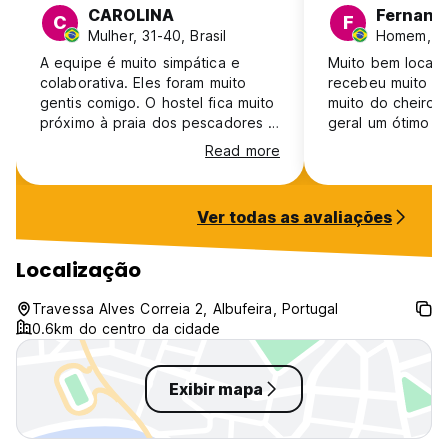
CAROLINA
Fernand
C
F
Mulher, 31-40, Brasil
Homem, 25
A equipe é muito simpática e
Muito bem localiz
colaborativa. Eles foram muito
recebeu muito b
gentis comigo. O hostel fica muito
muito do cheiro 
próximo à praia dos pescadores e
geral um ótimo lu
no centro da cidade velha, ao
Read more
meu ver, uma ótima localização.
Ver todas as avaliações
Localização
Travessa Alves Correia 2, Albufeira, Portugal
0.6km do centro da cidade
Exibir mapa