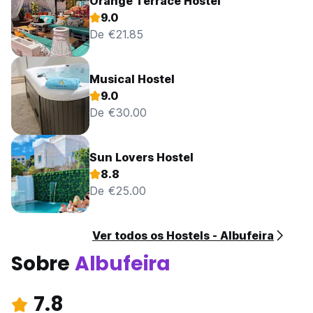
Orange Terrace Hostel
9.0
De €21.85
Musical Hostel
9.0
De €30.00
Sun Lovers Hostel
8.8
De €25.00
Ver todos os Hostels - Albufeira
Sobre
Albufeira
7.8