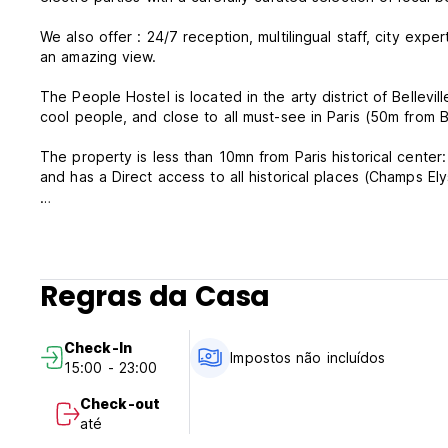
We also offer : 24/7 reception, multilingual staff, city ex
an amazing view.
The People Hostel is located in the arty district of Bellev
cool people, and close to all must-see in Paris (50m from B
The property is less than 10mn from Paris historical center:
and has a Direct access to all historical places (Champs El
Feel at home !
The People Belleville Policies & Conditions:
Regras da Casa
Check in from 15:00.
Check out before 11:00 .
Check-In
Payment upon arrival by card only for the accomodation p
Impostos não incluídos
15:00 - 23:00
before arrival to secure the booking).
Taxes not included - occupancy tax 2,60€ EUR per person 
Check-out
até
Cancellation policy for Flexible rates: Guests may cancel t