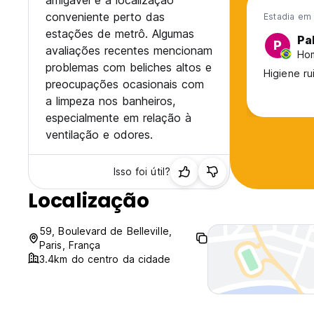
amigável e a localização
conveniente perto das
Estadia em 
estações de metrô. Algumas
Pa
P
avaliações recentes mencionam
Hom
problemas com beliches altos e
Higiene ru
preocupações ocasionais com
a limpeza nos banheiros,
especialmente em relação à
ventilação e odores.
Isso foi útil?
Localização
59, Boulevard de Belleville,
Paris, França
3.4km do centro da cidade