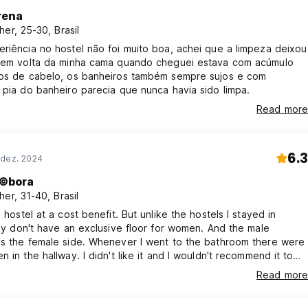
rena
her, 25-30, Brasil
riência no hostel não foi muito boa, achei que a limpeza deixou
, em volta da minha cama quando cheguei estava com acúmulo
ios de cabelo, os banheiros também sempre sujos e com
 pia do banheiro parecia que nunca havia sido limpa.
Read more
6.3
 dez. 2024
©bora
her, 31-40, Brasil
d hostel at a cost benefit. But unlike the hostels I stayed in
hey don't have an exclusive floor for women. And the male
is the female side. Whenever I went to the bathroom there were
n in the hallway. I didn't like it and I wouldn't recommend it to
idn't feel safe.
Read more