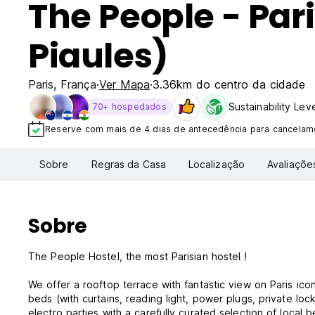
The People - Pari
Piaules)
Paris
,
França
Ver Mapa
3.36km do centro da cidade
Sustainability Lev
70+ hospedados
Reserve com mais de 4 dias de antecedência para cancelame
Sobre
Regras da Casa
Localização
Avaliaçõe
Sobre
The People Hostel, the most Parisian hostel !
We offer a rooftop terrace with fantastic view on Paris ico
beds (with curtains, reading light, power plugs, private l
electro parties with a carefully curated selection of local b