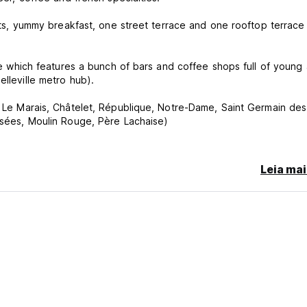
perts, yummy breakfast, one street terrace and one rooftop terrace
ille which features a bunch of bars and coffee shops full of young
elleville metro hub).
 Le Marais, Châtelet, République, Notre-Dame, Saint Germain des
ysées, Moulin Rouge, Père Lachaise)
Leia mai
rice and cash accepted for small expenses (We pre-authorise yo
per night.
heir reservation free of charge up to 3 days before arrival. The 