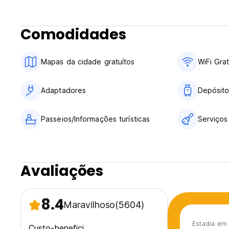
will have to pay the amount of the first night if he cancels w
pay the total amount of the reservation.
Comodidades
Breakfast not included: Basic Breakfast 5.00 EUR per pers
No curfew.
Mapas da cidade gratuítos
WiFi Grat
Reception available 24/7
Age restriction: Minors are accepted only if they book priv
authorisation from their parents/legal guardian.
Adaptadores
Depósit
For more information, please do not hesitate to contact th
Passeios/Informações turísticas
Serviços
Avaliações
8.4
Maravilhoso
(5604)
Estadia em 
Custo-benefici