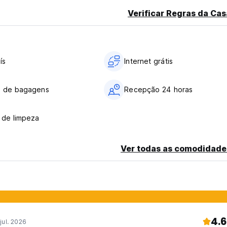
ithin 3 days prior to arrival. In case of no-show, the client will h
Verificar Regras da Cas
on per day, Badass Breakfast : 10.00 EUR per person per day.
ís
Internet grátis
ate rooms/entire dormitories - they stay with an adult - they hav
o de bagagens
Recepção 24 horas
e property.
 de limpeza
Ver todas as comodidade
4.6
jul. 2026