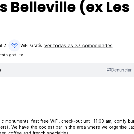
s Belleville (ex Les
Ver todas as 37 comodidades
el 2
WiFi Gratís
nto gratuito.
s
Denunciar
nic monuments, fast free WiFi, check-out until 11:00 am, comfy bu
ockers). We have the coolest bar in the area where we organise J
eer, coffee and french specialties.