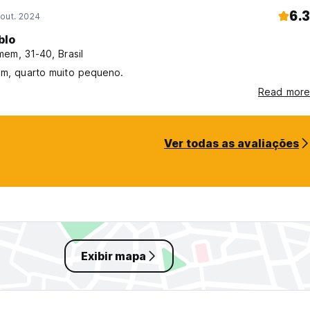
6.3
out. 2024
blo
em, 31-40, Brasil
im, quarto muito pequeno.
Read more
Ver todas as avaliações
Exibir mapa