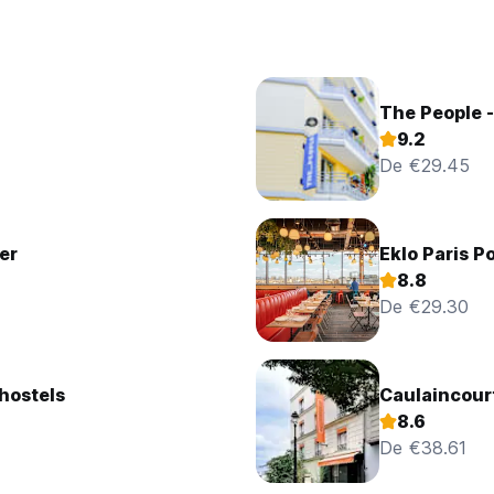
The People -
9.2
De €29.45
er
Eklo Paris Po
8.8
De €29.30
hostels
Caulaincour
8.6
De €38.61