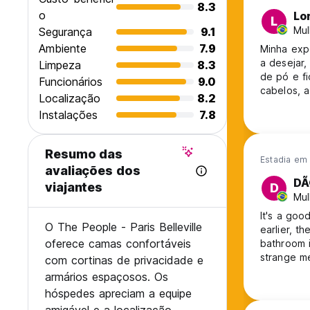
8.3
o
Lo
L
Mul
Segurança
9.1
Ambiente
7.9
Minha expe
a desejar
Limpeza
8.3
de pó e f
Funcionários
9.0
cabelos, a
Localização
8.2
Instalações
7.8
Resumo das
Estadia em
avaliações dos
DÃ
viajantes
D
Mul
It's a goo
O The People - Paris Belleville
earlier, t
oferece camas confortáveis
bathroom 
strange me
com cortinas de privacidade e
women. I d
armários espaçosos. Os
hóspedes apreciam a equipe