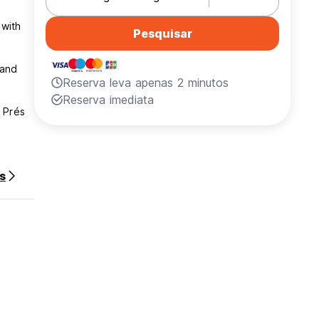
 with
Pesquisar
 and
Reserva leva apenas 2 minutos
Reserva imediata
 Prés
s
ur card
Guest