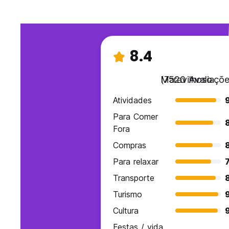
8.4
Maravilhoso
(7520 Avaliaçõe
Atividades
Para Comer
Fora
Compras
Para relaxar
7
Transporte
Turismo
Cultura
Festas / vida