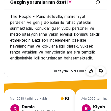
For more information, please do not hesitate to contact the
Gezgin yorumlarının özeti
property.
The People - Paris Belleville, mahremiyet
perdeleri ve geniş dolapları ile rahat yataklar
sunmaktadır. Konuklar güler yüzlü personeli ve
metro istasyonlarına yakın elverişli konumu takdir
etmektedir. Bazı son incelemeler, özellikle
havalandırma ve kokularla ilgili olarak, yüksek
ranza yatakları ve banyolarda ara sıra temizlik
endişeleriyle ilgili sorunlardan bahsetmektedir.
Bu faydalı oldu mu?
10
Mar 2018 tarihinde kaldı
Ağu 2026 tarihinde 
Damla
Kiyah
D
K