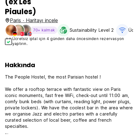
(ex Les
Piaules)
Paris · Haritayı incele
Sustainability Level 2
Ücre
70+ kalmak
Ücretsiz iptal için 4 günden daha öncesinden rezervasyon
yaptırın.
Hakkında
The People Hostel, the most Parisian hostel !
We offer a rooftop terrace with fantastic view on Paris
iconic monuments, fast free WiFi, check-out until 11:00 am,
comfy bunk beds (with curtains, reading light, power plugs,
private lockers). We have the coolest bar in the area where
we organise Jazz and electro parties with a carefully
curated selection of local beer, coffee and french
specialties.