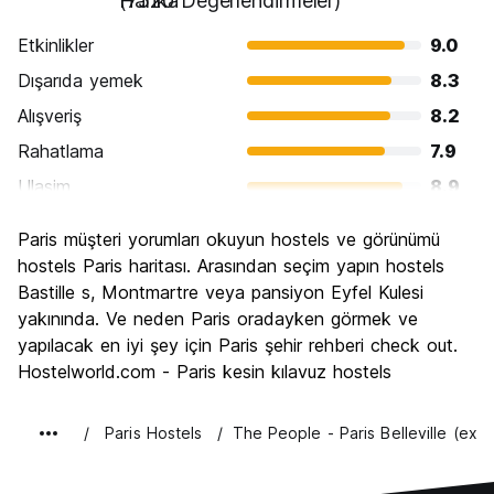
Harika
(7520 Değerlendirmeler)
Etkinlikler
9.0
Dışarıda yemek
8.3
Alışveriş
8.2
Rahatlama
7.9
Ulasim
8.9
Gezi
9.5
Paris müşteri yorumları okuyun hostels ve görünümü
Kültür
9.4
hostels Paris haritası. Arasından seçim yapın hostels
Gece hayatı
Bastille s, Montmartre veya pansiyon Eyfel Kulesi
7.9
yakınında. Ve neden Paris oradayken görmek ve
Ekonomik
6.7
yapılacak en iyi şey için Paris şehir rehberi check out.
Hostelworld.com - Paris kesin kılavuz hostels
Paris Hostels
The People - Paris Belleville (ex L