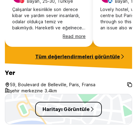
Bayan, 25-30, Türkiye
Bayan, 18
Çalışanlar kesinlikle son derece
Lovely hostel, wa
kibar ve yardım sever insanlardı,
centre but Paris 
odalar oldukça temiz ve
through so this w
bakımlıydı. Hareketli ve eğelneceli
an issue also wit
bir yerde kesinlikle tavsiye
transport being v
Read more
ediyorum. :)
But I would defin
mind if you want
the nightlife and
Tüm değerlendirmeleri görüntüle
home. Felt very s
Nice common are
wasn't a super so
Yer
we weren't there
this could be diff
59, Boulevard de Belleville, Paris, Fransa
longer stay and 
şehir merkezine 3.4km
rooftop bar. Over
stay!
Haritayı Görüntüle