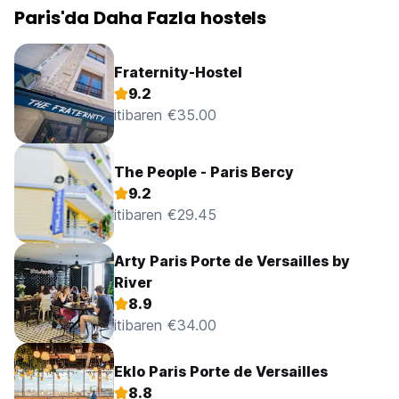
Paris'da Daha Fazla hostels
Fraternity-Hostel
9.2
itibaren €35.00
The People - Paris Bercy
9.2
itibaren €29.45
Arty Paris Porte de Versailles by
River
8.9
itibaren €34.00
Eklo Paris Porte de Versailles
8.8