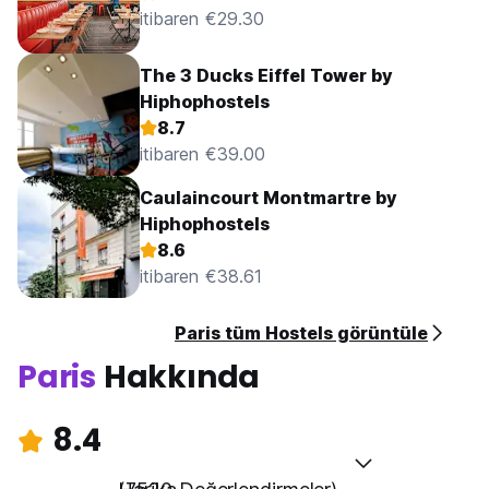
itibaren €29.30
The 3 Ducks Eiffel Tower by
Hiphophostels
8.7
itibaren €39.00
Caulaincourt Montmartre by
Hiphophostels
8.6
itibaren €38.61
Paris tüm Hostels görüntüle
Paris
Hakkında
8.4