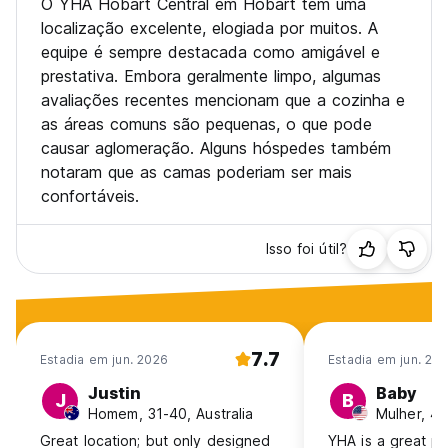
O YHA Hobart Central em Hobart tem uma
localização excelente, elogiada por muitos. A
equipe é sempre destacada como amigável e
prestativa. Embora geralmente limpo, algumas
avaliações recentes mencionam que a cozinha e
as áreas comuns são pequenas, o que pode
causar aglomeração. Alguns hóspedes também
notaram que as camas poderiam ser mais
confortáveis.
Isso foi útil?
7.7
Estadia em jun. 2026
Estadia em jun. 20
Justin
Baby
J
B
Homem, 31-40, Australia
Mulher, 4
Great location; but only designed
YHA is a great pl