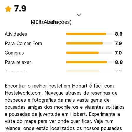
7.9
Muito bom
(194 Avaliações)
Atividades
8.6
Para Comer Fora
7.9
Compras
7.0
Para relaxar
8.8
Transporte
7.2
Turismo
8.5
Encontrar o melhor hostel em Hobart é fácil com
Cultura
8.4
Hostelworld.com. Navegue através de resenhas de
Festas / vida noturna
hóspedes e fotografias da mais vasta gama de
6.7
pousadas amigas dos mochileiros e viajantes solitários
Custo-beneficio
7.8
e pousadas da juventude em Hobart. Experimente a
vista do mapa para ver onde quer ficar. Veja num
relance, onde estão localizados os nossos pousadas