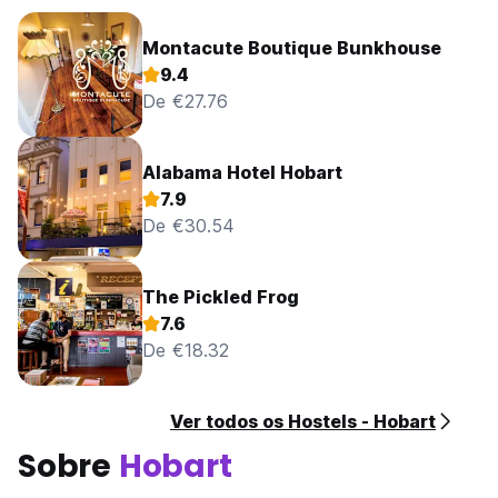
Montacute Boutique Bunkhouse
9.4
De €27.76
Alabama Hotel Hobart
7.9
De €30.54
The Pickled Frog
7.6
De €18.32
Ver todos os Hostels - Hobart
Sobre
Hobart