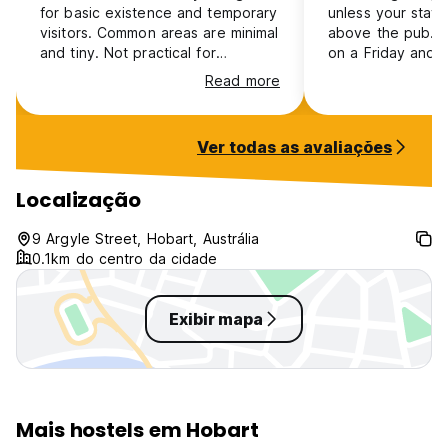
for basic existence and temporary
unless your stayi
visitors. Common areas are minimal
above the pub. I
and tiny. Not practical for
on a Friday and 
socialising at all. A large communal
terrible starting 
Read more
space would be a game changer
late evening like
here.
have rated this h
the noise was ter
Ver todas as avaliações
I requested a dif
my next stay ( I 
stay, non refunda
Localização
different room fa
pub and the nois
9 Argyle Street, Hobart, Austrália
me.
0.1km do centro da cidade
Exibir mapa
Mais hostels em Hobart