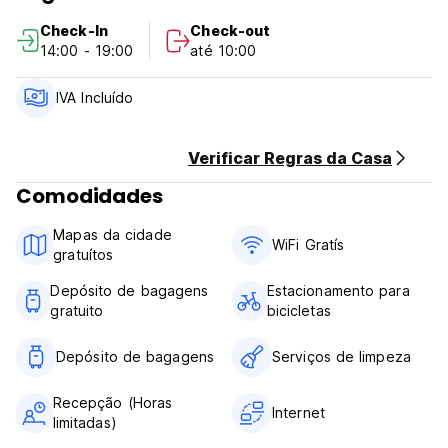
provavelmente somos o Hotel que voc? procura. Temos
Check-In
Check-out
atividades regulares que mudam com a temporada, ent?o
14:00 - 19:00
até 10:00
confira o nosso site para ver o que est? acontecendo no
momento.
O hor?rio de funcionamento da recep??o ? das 8h ?s 22h.
IVA Incluído
Mas se voc? chegar fora deste hor?rio, n?o tem problema,
ligue para o n?mero que esta na porta principal e o
supervisor de plant?o ir? ajud?-lo.
Verificar Regras da Casa
Comodidades
Mapas da cidade
WiFi Gratís
gratuítos
Depósito de bagagens
Estacionamento para
gratuito
bicicletas
Depósito de bagagens
Serviços de limpeza
Recepção (Horas
Internet
limitadas)