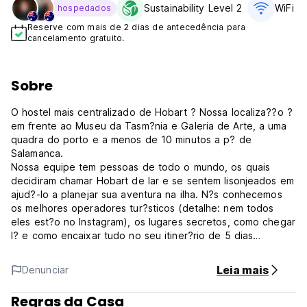
Sustainability Level 2
WiFi Gr
hospedados
Reserve com mais de 2 dias de antecedência para
cancelamento gratuito.
Sobre
O hostel mais centralizado de Hobart ? Nossa localiza??o ?
em frente ao Museu da Tasm?nia e Galeria de Arte, a uma
quadra do porto e a menos de 10 minutos a p? de
Salamanca.
Nossa equipe tem pessoas de todo o mundo, os quais
decidiram chamar Hobart de lar e se sentem lisonjeados em
ajud?-lo a planejar sua aventura na ilha. N?s conhecemos
os melhores operadores tur?sticos (detalhe: nem todos
eles est?o no Instagram), os lugares secretos, como chegar
l? e como encaixar tudo no seu itiner?rio de 5 dias
(porque, claro, voc? provavelmente pensou que a Tasm?nia
? ?apenas aquela pequena ilha abaixo da Austr?lia?,
Leia mais
Denunciar
certo?).
Se voc? preferir recomenda??es de lugarem baratos para
Regras da Casa
um bom caf? e produtos locais incr?veis, ent?o