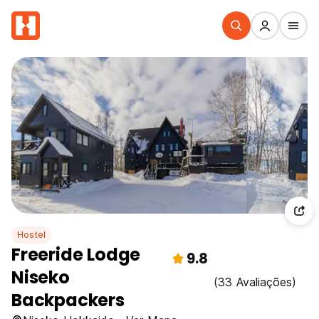
Hostel
Freeride Lodge
9.8
Niseko
(33 Avaliações)
Backpackers