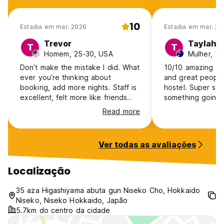
10
Estadia em mar. 2026
Estadia em mar. 20
Trevor
Taylah
T
T
Homem, 25-30, USA
Mulher, 18
Don’t make the mistake I did. What
10/10 amazing sta
ever you’re thinking about
and great people
booking, add more nights. Staff is
hostel. Super soc
excellent, felt more like friends
something going
who got a cabin together than a
stay again
Read more
hostel. Location is great. Will be
back to ski, no doubt.
Ver todas as avaliações
Localização
35 aza Higashiyama abuta gun Niseko Cho, Hokkaido
Niseko, Niseko Hokkaido, Japão
5.7km do centro da cidade