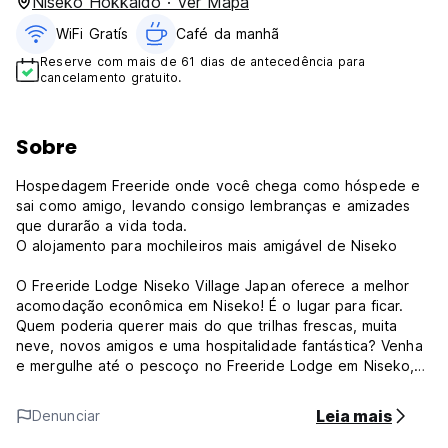
Niseko Hokkaido · Ver Mapa
WiFi Gratís
Café da manhã
Reserve com mais de 61 dias de antecedência para
cancelamento gratuito.
Sobre
Hospedagem Freeride onde você chega como hóspede e
sai como amigo, levando consigo lembranças e amizades
que durarão a vida toda.
O alojamento para mochileiros mais amigável de Niseko
O Freeride Lodge Niseko Village Japan oferece a melhor
acomodação econômica em Niseko! É o lugar para ficar.
Quem poderia querer mais do que trilhas frescas, muita
neve, novos amigos e uma hospitalidade fantástica? Venha
e mergulhe até o pescoço no Freeride Lodge em Niseko,
Japão!
Leia mais
Denunciar
Somos tão apaixonados por oferecer a você a melhor
experiência possível de férias na neve e recebê-lo em