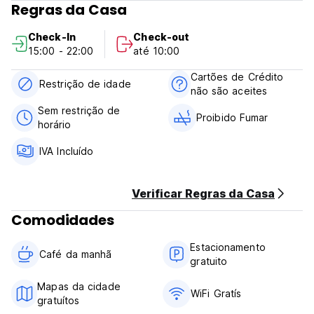
Regras da Casa
nossa incrível parte do mundo. No Freeride Lodge, você
experimentará tudo o que Niseko tem a oferecer e
Check-In
Check-out
deixaremos você com vontade de voltar para mais. (Auto-
15:00 - 22:00
até 10:00
translated from original language)
Cartões de Crédito
Restrição de idade
não são aceites
Sem restrição de
Proibido Fumar
horário
IVA Incluído
Verificar Regras da Casa
Comodidades
Estacionamento
Café da manhã
gratuito
Mapas da cidade
WiFi Gratís
gratuítos