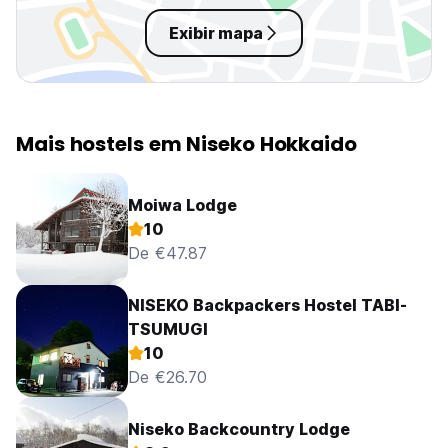
Exibir mapa
Mais hostels em Niseko Hokkaido
Moiwa Lodge
10
De €47.87
NISEKO Backpackers Hostel TABI-
TSUMUGI
10
De €26.70
Niseko Backcountry Lodge