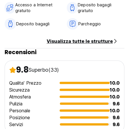
-Le cancellazioni effettuate meno di 10 giorni prima della
Accesso a Internet
Deposito bagagli
data di arrivo comportano un addebito del 100% della
gratuito
gratuito
tariffa. (ovvero non è previsto alcun rimborso).
Deposito bagagli
Parcheggio
6. Limitazioni di età: Sì, oltre gli 8 anni
7. Vietato fumare
Visualizza tutte le strutture
8. Non sono ammessi animali domestici (Auto-translated
Recensioni
from original language)
9.8
Superbo
(33)
Qualita' Prezzo
10.0
Sicurezza
10.0
Atmosfera
10.0
Pulizia
9.6
Personale
10.0
Posizione
9.6
Servizi
9.6