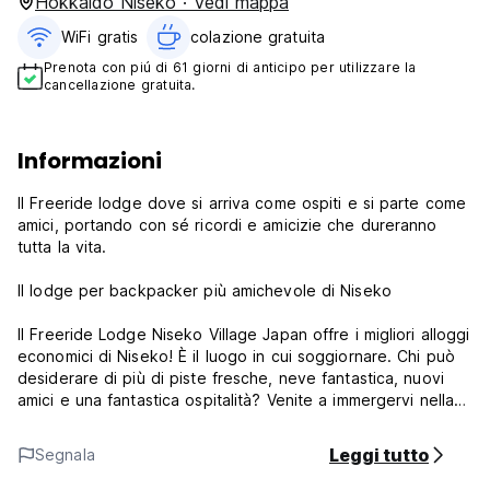
Hokkaido Niseko · Vedi mappa
WiFi gratis
colazione gratuita‎
Prenota con piú di 61 giorni di anticipo per utilizzare la
cancellazione gratuita.
Informazioni
Il Freeride lodge dove si arriva come ospiti e si parte come
amici, portando con sé ricordi e amicizie che dureranno
tutta la vita.
Il lodge per backpacker più amichevole di Niseko
Il Freeride Lodge Niseko Village Japan offre i migliori alloggi
economici di Niseko! È il luogo in cui soggiornare. Chi può
desiderare di più di piste fresche, neve fantastica, nuovi
amici e una fantastica ospitalità? Venite a immergervi nella
neve con il Freeride Lodge a Niseko in Giappone!
Leggi tutto
Segnala
Ci teniamo molto a farvi vivere la migliore esperienza di
vacanza sulla neve possibile e a darvi il benvenuto nella