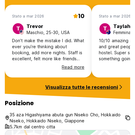
10
Stato a mar 2026
Stato a mar 2026
Trevor
Taylah
T
T
Maschio, 25-30, USA
Femmina, 1
Don’t make the mistake I did. What
10/10 amazing sta
ever you’re thinking about
and great people
booking, add more nights. Staff is
hostel. Super soc
excellent, felt more like friends
something going
who got a cabin together than a
stay again
Read more
hostel. Location is great. Will be
back to ski, no doubt.
Visualizza tutte le recensioni
Posizione
35 aza Higashiyama abuta gun Niseko Cho, Hokkaido
Niseko, Hokkaido Niseko, Giappone
5.7km dal centro citta