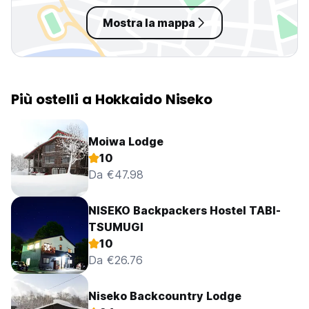
Mostra la mappa
Più ostelli a Hokkaido Niseko
Moiwa Lodge
10
Da €47.98
NISEKO Backpackers Hostel TABI-
TSUMUGI
10
Da €26.76
Niseko Backcountry Lodge