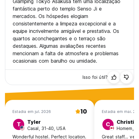
Glamping Tokyo Asakusa tem uma localização
fantástica perto do templo Senso Ji e
mercados. Os hóspedes elogiam
consistentemente a limpeza excepcional e a
equipe incrivelmente amigável e prestativa. Os
quartos aconchegantes e o terraço são
destaques. Algumas avaliações recentes
mencionam a falta de atmosfera e problemas
ocasionais com barulho ou umidade.
Isso foi útil?
10
Estadia em jul. 2026
Estadia em mai. 20
Tyler
Christia
T
C
Casal, 31-40, USA
Homem, 31
Wonderful hostel. Perfect location.
Great staff... ver