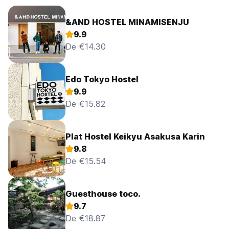
&AND HOSTEL MINAMISENJU
9.9
De €14.30
Edo Tokyo Hostel
9.9
De €15.82
Plat Hostel Keikyu Asakusa Karin
9.8
De €15.54
Guesthouse toco.
9.7
De €18.87