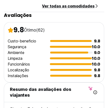
minutos do nosso albergue.
Ver todas as comodidades
O aeroporto mais próximo é o Aeroporto Internacional
Haneda de Tóquio, a 32 km do Glamping Tokyo Asakusa.
Avaliações
(Auto-translated from original language)
9.8
Ótimo
(62)
Custo-beneficio
9.8
Segurança
10.0
Ambiente
9.0
Limpeza
10.0
Funcionários
10.0
Localização
9.8
Instalações
9.8
Resumo das avaliações dos
viajantes