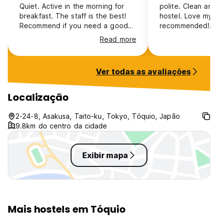
Quiet. Active in the morning for
polite. Clean an
breakfast. The staff is the best!
hostel. Love my s
Recommend if you need a good
recommended!!!
clean place, especially as a
Read more
couple or family.
Ver todas as avaliações
Localização
2-24-8, Asakusa, Taito-ku, Tokyo, Tóquio, Japão
9.8km do centro da cidade
Exibir mapa
Mais hostels em Tóquio