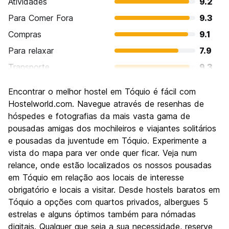
Atividades
9.2
Para Comer Fora
9.3
Compras
9.1
Para relaxar
7.9
Transporte
9.3
Turismo
9.1
Encontrar o melhor hostel em Tóquio é fácil com
Cultura
9.3
Hostelworld.com. Navegue através de resenhas de
Festas / vida noturna
hóspedes e fotografias da mais vasta gama de
8.5
pousadas amigas dos mochileiros e viajantes solitários
Custo-beneficio
7.5
e pousadas da juventude em Tóquio. Experimente a
vista do mapa para ver onde quer ficar. Veja num
relance, onde estão localizados os nossos pousadas
em Tóquio em relação aos locais de interesse
obrigatório e locais a visitar. Desde hostels baratos em
Tóquio a opções com quartos privados, albergues 5
estrelas e alguns óptimos também para nómadas
digitais. Qualquer que seja a sua necessidade, reserve