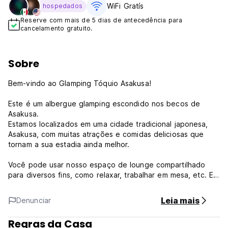
WiFi Gratís
hospedados
Reserve com mais de 5 dias de antecedência para
cancelamento gratuito.
Sobre
Bem-vindo ao Glamping Tóquio Asakusa!
Este é um albergue glamping escondido nos becos de
Asakusa.
Estamos localizados em uma cidade tradicional japonesa,
Asakusa, com muitas atrações e comidas deliciosas que
tornam a sua estadia ainda melhor.
Você pode usar nosso espaço de lounge compartilhado
para diversos fins, como relaxar, trabalhar em mesa, etc. E
fique à vontade para pedir algo no restaurante italiano - La
casa. Que foi inaugurado recentemente em nosso lounge.
Leia mais
Denunciar
Um albergue que serve de base para viajantes.
Regras da Casa
Um lugar para começar uma nova jornada ou um lugar para