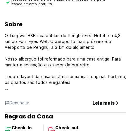
cancelamento gratuito.
Sobre
O Tungwei B&B fica a 4 km do Penghu First Hotel e a 4,3
km do Four Eyes Well. O aeroporto mais próximo é o
Aeroporto de Penghu, a 3 km do alojamento.
Nosso albergue foi reformado para uma casa antiga. Para
manter a sensação e o sabor da era retro.
Todo o layout da casa está na forma mais original. Portanto,
os quartos são todos elegantes!
Política de cancelamento: 3 dias antes da chegada. Em
caso de cancelamento tardio ou No Show, será cobrada a
Leia mais
Denunciar
primeira noite da sua estadia.
Check-in das 15h00 às 21h00 .
Regras da Casa
Check-out das 09h00 às 11h00 .
Impostos incluídos.
Check-In
Check-out
Café da manhã não incluído.