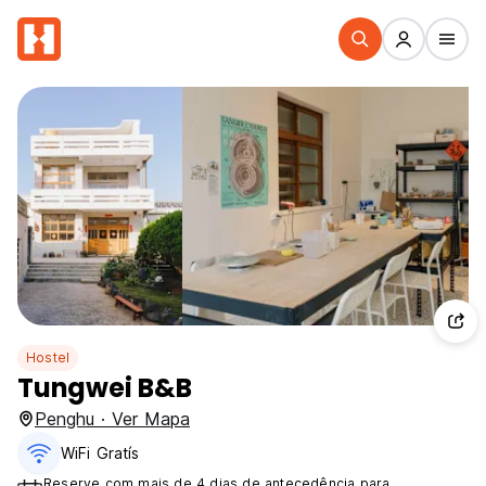
Hostel
Tungwei B&B
Penghu · Ver Mapa
WiFi Gratís
Reserve com mais de 4 dias de antecedência para