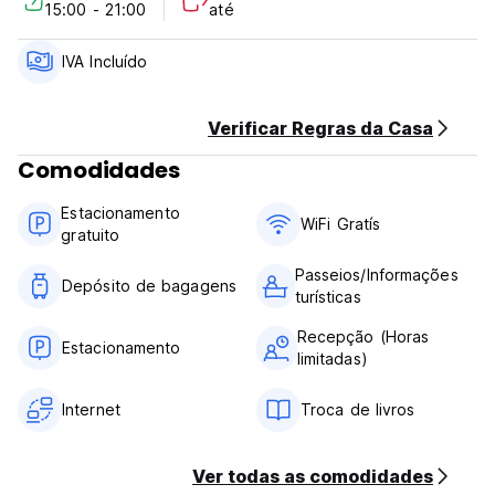
15:00 - 21:00
até
Sem toque de recolher.
Aceita animais de estimação.
Adequado para crianças.
IVA Incluído
Não fumante.
(Auto-translated from original language)
Verificar Regras da Casa
Comodidades
Estacionamento
WiFi Gratís
gratuito
Passeios/Informações
Depósito de bagagens
turísticas
Recepção (Horas
Estacionamento
limitadas)
Internet
Troca de livros
Ver todas as comodidades