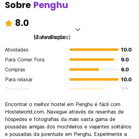
Sobre
Penghu
8.0
Maravilhoso
(2 Avaliações)
Atividades
10.0
Para Comer Fora
9.0
Compras
6.0
Para relaxar
10.0
Transporte
7.0
Turismo
10.0
Encontrar o melhor hostel em Penghu é fácil com
Cultura
8.0
Hostelworld.com. Navegue através de resenhas de
Festas / vida noturna
hóspedes e fotografias da mais vasta gama de
4.0
pousadas amigas dos mochileiros e viajantes solitários
Custo-beneficio
8.0
e pousadas da juventude em Penghu. Experimente a