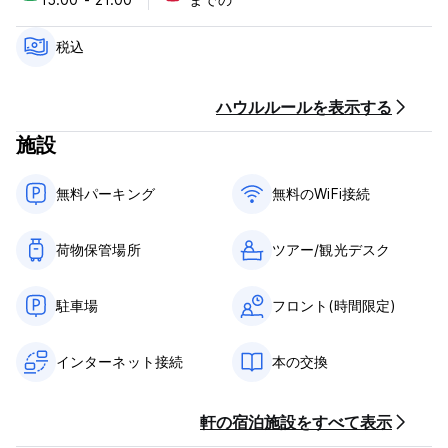
門限はありません。
ペットに優しい。
子供に優しい。
税込
禁煙。
(Auto-translated from original language)
ハウルルールを表示する
施設
無料パーキング
無料のWiFi接続
荷物保管場所
ツアー/観光デスク
駐車場
フロント(時間限定)
インターネット接続
本の交換
軒の宿泊施設をすべて表示