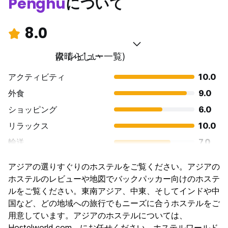
Penghu
について
8.0
素晴らしい
(2 レビュー一覧)
アクティビティ
10.0
外食
9.0
ショッピング
6.0
リラックス
10.0
輸送
7.0
観光
10.0
アジアの選りすぐりのホステルをご覧ください。アジアの
文化
8.0
ホステルのレビューや地図でバックパッカー向けのホステ
ナイトライフ
ルをご覧ください。東南アジア、中東、そしてインドや中
4.0
国など、どの地域への旅行でもニーズに合うホステルをご
コストパフォーマンス
8.0
用意しています。アジアのホステルについては、
Hostelworld.com にお任せください。ホステルワールド