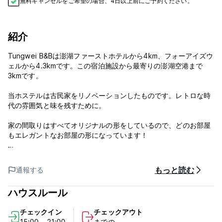
無料キャンセルをご希望の場合、4日以上前にご予約ください。
紹介
Tungwei B&Bは澎湖ファーストホテルから4km、フォーアイズウ
ェルから4.3kmです。この宿泊施設から最寄りの澎湖空港まで
3kmです。
当ホステルは古民家をリノベーションしたものです。レトロな時
代の雰囲気と味を残すために。
家の間取りはすべてオリジナルの形をしているので、どのお部屋
もエレガントなお部屋の形になっています！
キャンセルポリシー：ご到着の3日前まで。キャンセルが遅れた
場合、またはノーショーの場合は、滞在の最初の1泊分の料金が課
もっと読む
通報する
金されます。
チェックインは15:00～21:00までとなります。
ハウスルール
チェックアウト時間は09:00～11:00です。
税金が含まれています。
チェックイン
チェックアウト
朝食は含まれておりません。
15:00 - 21:00
までの