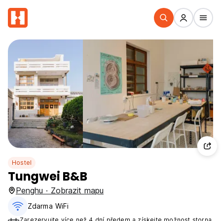
Hostel
Tungwei B&B
Penghu · Zobrazit mapu
Zdarma WiFi
Zarezervujte více než 4 dní předem a získejte možnost storna