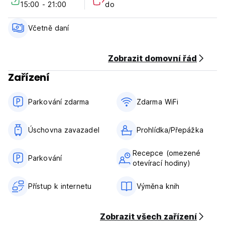
15:00 - 21:00
do
Žádný zákaz vycházení.
Přátelský mazlíček.
Vhodné pro děti.
Včetně daní
Nekuřácké.
(Auto-translated from original language)
Zobrazit domovní řád
Zařízení
Parkování zdarma
Zdarma WiFi
Úschovna zavazadel
Prohlídka/Přepážka
Recepce (omezené
Parkování
otevírací hodiny)
Přístup k internetu
Výměna knih
Zobrazit všech zařízení