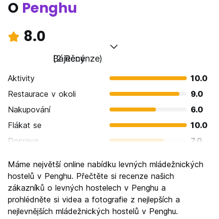
O
Penghu
8.0
Báječný
(2 Recenze)
Aktivity
10.0
Restaurace v okoli
9.0
Nakupování
6.0
Flákat se
10.0
Doprava
7.0
Prohlížení památek
10.0
Máme největší online nabídku levných mládežnických
Kultura
8.0
hostelů v Penghu. Přečtěte si recenze našich
Noční život
zákazníků o levných hostelech v Penghu a
4.0
prohlédněte si videa a fotografie z nejlepších a
Hodnota za peníze
8.0
nejlevnějších mládežnických hostelů v Penghu.