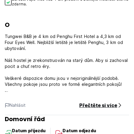
zdarma.
O
Tungwei B&B je 4 km od Penghu First Hotel a 4,3 km od
Four Eyes Well. Nejbližší letiště je letiště Penghu, 3 km od
ubytování.
Náš hostel je zrekonstruován na starý dům. Aby si zachoval
pocit a chuť retro éry.
Veškeré dispozice domu jsou v nejoriginálnější podobě.
Všechny pokoje jsou proto ve formě elegantních pokojů!
Storno podmínky: 3 dny před příjezdem. V případě
pozdního zrušení nebo nedostavení se vám bude účtována
Přečtěte si více
Nahlásit
první noc vašeho pobytu.
Check in od 15:00 do 21:00 .
Domovní řád
Odhlášení od 09:00 do 11:00.
Včetně daní.
Datum příjezdu
Datum odjezdu
Snídaně není v ceně.