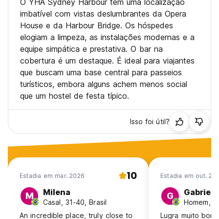
O YHA Sydney Harbour tem uma localização
imbatível com vistas deslumbrantes da Opera
House e da Harbour Bridge. Os hóspedes
elogiam a limpeza, as instalações modernas e a
equipe simpática e prestativa. O bar na
cobertura é um destaque. É ideal para viajantes
que buscam uma base central para passeios
turísticos, embora alguns achem menos social
que um hostel de festa típico.
Isso foi útil?
10
Estadia em mar. 2026
Estadia em out. 20
Milena
Gabriel
M
G
Casal, 31-40, Brasil
Homem, 18-
An incredible place, truly close to
Lugra muito bom,