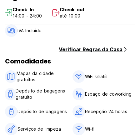
Australian Heritage Hotel. Atividades diárias e um balcão de
Check-In
Check-out
turismo ajudarão você a aproveitar ao máximo sua
14:00 - 24:00
até 10:00
experiência em Sydney!
Check-in das 14h à meia-noite. Check-out às 10h.
IVA Incluído
Um passaporte válido ou carteira de motorista australiana
válida ou cartão de comprovante de idade australiano é
Verificar Regras da Casa
necessário no momento do check-in. (Auto-translated from
Comodidades
original language)
Mapas da cidade
WiFi Gratís
gratuítos
Depósito de bagagens
Espaço de coworking
gratuito
Depósito de bagagens
Recepção 24 horas
Serviços de limpeza
Wi-fi