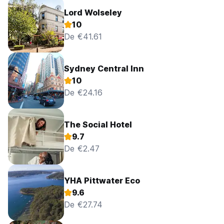
Lord Wolseley
10
De €41.61
Sydney Central Inn
10
De €24.16
The Social Hotel
9.7
De €2.47
YHA Pittwater Eco
9.6
De €27.74