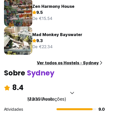
Zen Harmony House
9.5
De €15.54
Mad Monkey Bayswater
9.3
De €22.34
Ver todos os Hostels - Sydney
Sobre
Sydney
8.4
Maravilhoso
(2335 Avaliações)
Atividades
9.0