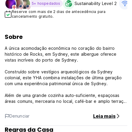
Sustainability Level 2
5+ hospedados
Reserve com mais de 2 dias de antecedência para
cancelamento gratuito.
Sobre
A única acomodação econômica no coração do bairro
histórico de Rocks, em Sydney, este albergue oferece
vistas incríveis do porto de Sydney.
Construído sobre vestígios arqueológicos da Sydney
colonial, este YHA combina instalações de última geração
com uma experiência patrimonial única de Sydney.
Além de uma grande cozinha auto-suficiente, espaçosas
áreas comuns, mercearia no local, café-bar e amplo terraço
no último piso, todos os quartos têm casa de banho
privativa e ar condicionado. Desfrute de Wi-Fi gratuito e
Leia mais
Denunciar
rápido em todo o albergue.
Regras da Casa
Não perca a extensa lista de cervejas ao lado do The