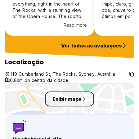
everything, right in the heart of
limpo, claro, gra
The Rocks, with a stunning view
boa, chuveiro bo
of the Opera House. The rooftop
ótimos em por vár
bar is amazing, and there was live
roof top é um ót
Read more
music on both Friday and
pessoas são ótim
Saturday.
lugar. Mas é bom
bastante anteced
Ver todas as avaliações
tem bastante de
Localização
110 Cumberland St, The Rocks, Sydney, Austrália
0.8km do centro da cidade
Exibir mapa