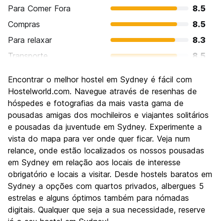
Para Comer Fora
8.5
Compras
8.5
Para relaxar
8.3
Transporte
8.5
Turismo
9.1
Encontrar o melhor hostel em Sydney é fácil com
Cultura
8.4
Hostelworld.com. Navegue através de resenhas de
Festas / vida noturna
hóspedes e fotografias da mais vasta gama de
8.6
pousadas amigas dos mochileiros e viajantes solitários
Custo-beneficio
6.7
e pousadas da juventude em Sydney. Experimente a
vista do mapa para ver onde quer ficar. Veja num
relance, onde estão localizados os nossos pousadas
em Sydney em relação aos locais de interesse
obrigatório e locais a visitar. Desde hostels baratos em
Sydney a opções com quartos privados, albergues 5
estrelas e alguns óptimos também para nómadas
digitais. Qualquer que seja a sua necessidade, reserve