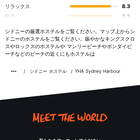
リラックス
8.3
輸送
8.5
観光
9.1
シドニーの厳選ホステルをご覧ください。マップ上からシ
文化
8.4
ドニーのホステルをご覧ください。賑やかなキングスクロ
ナイトライフ
スやロックスのホステルや マンリービーチやボンダイビ
8.6
ーチなどのビーチの近くにもホステルは
コストパフォーマンス
6.7
シドニー ホステル
YHA Sydney Harbour