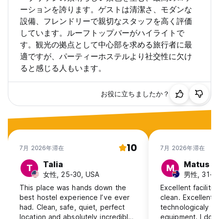
ーションを誇ります。ゲストは清潔さ、モダンな
設備、フレンドリーで親切なスタッフを高く評価
しています。ルーフトップバーがハイライトで
す。観光の拠点として中心部を求める旅行者に最
適ですが、パーティーホステルより社交性に欠け
ると感じる人もいます。
お役に立ちましたか？
10
7月 2026年滞在
7月 2026年滞在
Talia
Matus
T
M
女性, 25-30, USA
男性, 31-40,
This place was hands down the
Excellent faciliti
best hostel experience I’ve ever
clean. Excellent 
had. Clean, safe, quiet, perfect
technologicaly a
location and absolutely incredible
equipment. I don'