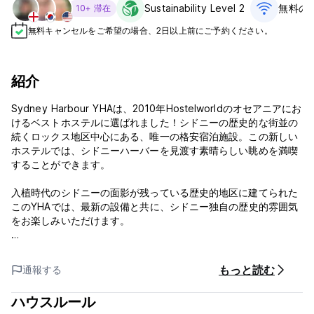
Sustainability Level 2
無料のW
10+ 滞在
無料キャンセルをご希望の場合、2日以上前にご予約ください。
紹介
Sydney Harbour YHAは、2010年Hostelworldのオセアニアにお
けるベストホステルに選ばれました！シドニーの歴史的な街並の
続くロックス地区中心にある、唯一の格安宿泊施設。この新しい
ホステルでは、シドニーハーバーを見渡す素晴らしい眺めを満喫
することができます。
入植時代のシドニーの面影が残っている歴史的地区に建てられた
このYHAでは、最新の設備と共に、シドニー独自の歴史的雰囲気
をお楽しみいただけます。
大きなセルフケータリングキッチン、広々とした共有スペース、
インターネット、敷地内フードストア、コーヒーラウンジ、大き
もっと読む
通報する
なルーフトップテラスに加え、すべての客室にバスルームとエア
コンを完備しています。隣接するThe Australian Heritageの、豊
ハウスルール
富なビールのメニューもぜひ、ご堪能ください。シドニーでのご