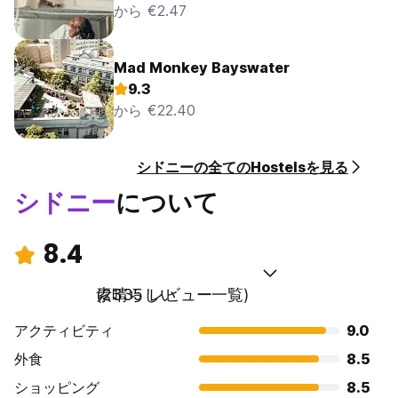
から €2.47
Mad Monkey Bayswater
9.3
から €22.40
シドニーの全てのHostelsを見る
シドニー
について
8.4
素晴らしい
(2335 レビュー一覧)
アクティビティ
9.0
外食
8.5
ショッピング
8.5