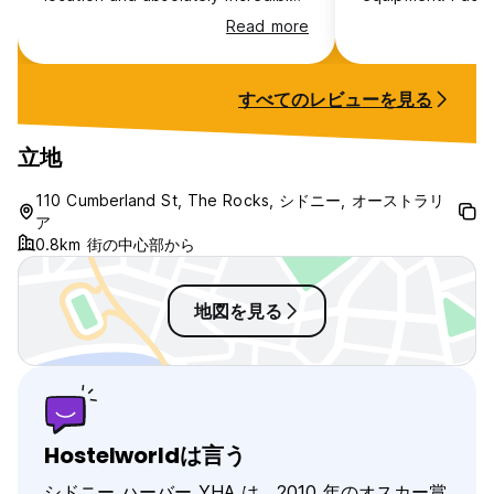
view of the Sydney Opera House
and the stairs ar
Read more
steps away from your room. I
room has air cond
would recommend this place to
bed set is of hig
any of my friends & family! I’m not
customers are ed
すべてのレビューを見る
really a hostel person but this
customers. The s
place felt like a hotel.
is volume oriente
is high and furnit
立地
to the customer 
window downhill s
110 Cumberland St, The Rocks, シドニー, オーストラリ
in a pot on a sill
ア
dangerous bike r
0.8km 街の中心部から
road is trapy alik
地図を見る
Hostelworldは言う
シドニー ハーバー YHA は、2010 年のオスカー賞