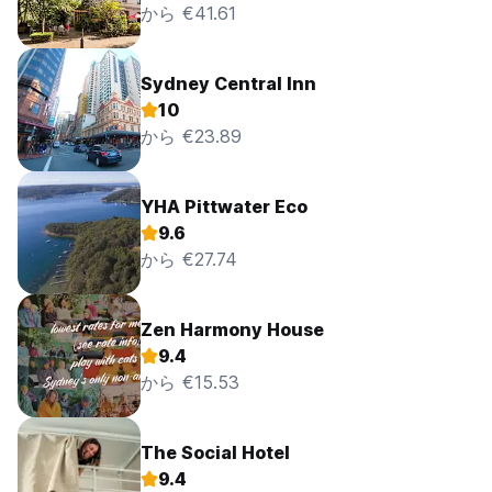
から €41.61
Sydney Central Inn
10
から €23.89
YHA Pittwater Eco
9.6
から €27.74
Zen Harmony House
9.4
から €15.53
The Social Hotel
9.4