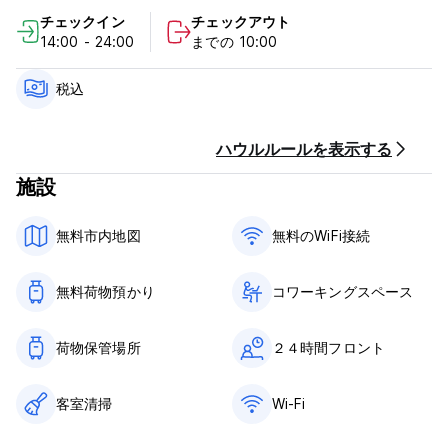
滞在をさらにお楽しみいただけるよう、様々なデイリーアクティ
チェックイン
チェックアウト
ビティをご用意し、ツアーデスクがお客様のお手伝いをさせてい
14:00 - 24:00
までの 10:00
ただきます！
税込
ハウルルールを表示する
施設
無料市内地図
無料のWiFi接続
無料荷物預かり
コワーキングスペース
荷物保管場所
２４時間フロント
客室清掃
Wi-Fi