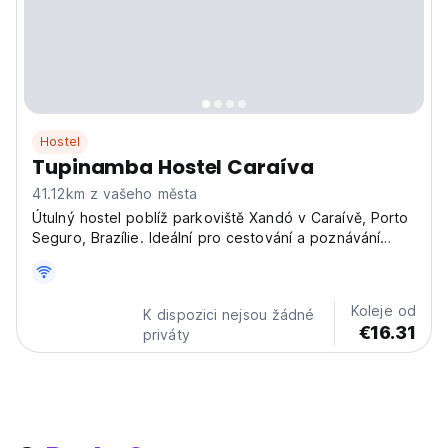
Hostel
Tupinamba Hostel Caraíva
41.12km z vašeho města
Útulný hostel poblíž parkoviště Xandó v Caraívě, Porto
Seguro, Brazílie. Ideální pro cestování a poznávání
okolních pláží v pohodové atmosféře. (Auto-translated
from original language)
Koleje od
K dispozici nejsou žádné
€16.31
priváty