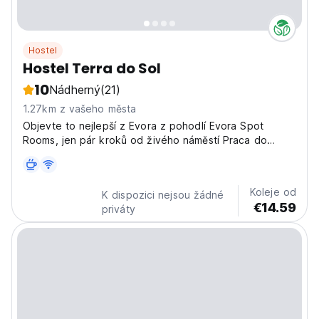
Hostel
Hostel Terra do Sol
10
Nádherný
(21)
1.27km z vašeho města
Objevte to nejlepší z Evora z pohodlí Evora Spot
Rooms, jen pár kroků od živého náměstí Praca do
Giraldo a jen pár kroků od okouzlující Aldeia da Terra -
Sculpture Garden.
Koleje od
K dispozici nejsou žádné
€14.59
priváty