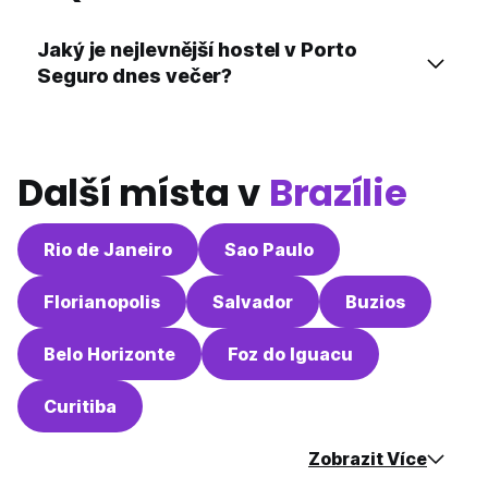
Jaký je nejlevnější hostel v Porto
Seguro dnes večer?
Další místa v
Brazílie
Rio de Janeiro
Sao Paulo
Florianopolis
Salvador
Buzios
Belo Horizonte
Foz do Iguacu
Curitiba
Zobrazit Více