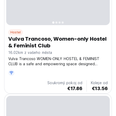
Hostel
Vulva Trancoso, Women-only Hostel
& Feminist Club
16.02km z vašeho města
Vulva Trancoso WOMEN-ONLY HOSTEL & FEMINIST
CLUB is a safe and empowering space designed
exclusively for women travelers in the heart of
Trancoso. Here you are goddesses — welcome to the
Olimpo. We offer two internet providers, strong Wi-Fi
Soukromý pokoj od
Koleje od
throughout the...
€17.86
€13.56