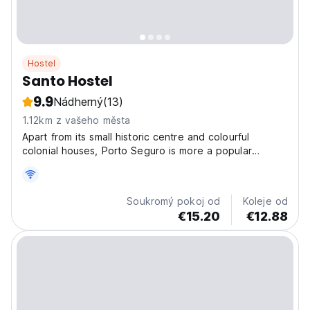
Hostel
Santo Hostel
9.9
Nádherný
(13)
1.12km z vašeho města
Apart from its small historic centre and colourful
colonial houses, Porto Seguro is more a popular
destination for hordes of Brazilian and Argentinian
package tourists, here for beach action and nightlife.
Santo Hostel offers shared dorms, a fully equipped...
Soukromý pokoj od
Koleje od
€15.20
€12.88