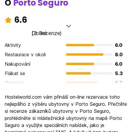
O
Porto Seguro
6.6
Dobré
(3 Recenze)
Aktivity
6.0
Restaurace v okoli
8.0
Nakupování
6.0
Flákat se
5.3
Doprava
6.7
Prohlížení památek
6.7
Hostelworld.com vám přináší on-line rezervace toho
Kultura
6.7
nejlepšího z výběru ubytovny v Porto Seguro. Přečtěte
Noční život
si recenze zákazníků ubytovny v Porto Seguro,
6.7
prohlédněte si mládežnické ubytovny na mapě Porto
Hodnota za peníze
7.3
Seguro a využijte speciálních nabídek, jako je