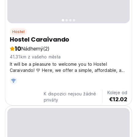
Hostel
Hostel Caraivando
10
Nádherný
(2)
41.31km z vašeho města
It will be a pleasure to welcome you to Hostel
Caraivando! 💛 Here, we offer a simple, affordable, and
welcoming way to experience the charming village of
Caraíva. We hope your stay is light, comfortable, and
full of great memories ✨ To ensure everyone’s well-
Koleje od
K dispozici nejsou žádné
being,...
€12.02
priváty