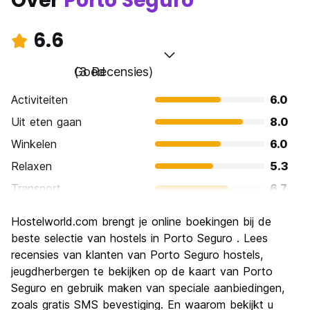
Over
Porto Seguro
6.6
Goed
(3 Recensies)
Activiteiten
6.0
Uit eten gaan
8.0
Winkelen
6.0
Relaxen
5.3
Transport
6.7
bezienswaardigheden
6.7
Hostelworld.com brengt je online boekingen bij de
Cultuur
6.7
beste selectie van hostels in Porto Seguro . Lees
Uitgaan
recensies van klanten van Porto Seguro hostels,
6.7
jeugdherbergen te bekijken op de kaart van Porto
Waarde voor uw geld
7.3
Seguro en gebruik maken van speciale aanbiedingen,
zoals gratis SMS bevestiging. En waarom bekijkt u