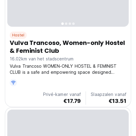
Hostel
Vulva Trancoso, Women-only Hostel
& Feminist Club
16.02km van het stadscentrum
Vulva Trancoso WOMEN-ONLY HOSTEL & FEMINIST
CLUB is a safe and empowering space designed
exclusively for women travelers in the heart of
Trancoso. Here you are goddesses — welcome to the
Olimpo. We offer two internet providers, strong Wi-Fi
Privé-kamer vanaf
Slaapzalen vanaf
throughout the...
€17.79
€13.51