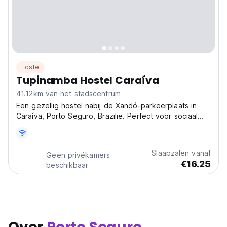
Hostel
Tupinamba Hostel Caraíva
41.12km van het stadscentrum
Een gezellig hostel nabij de Xandó-parkeerplaats in
Caraíva, Porto Seguro, Brazilië. Perfect voor sociaal
reizen en het verkennen van nabijgelegen stranden in
een ontspannen sfeer. (Auto-translated from original
language)
Slaapzalen vanaf
Geen privékamers
€16.25
beschikbaar