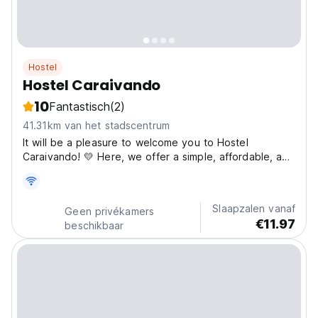
Hostel
Hostel Caraivando
10
Fantastisch
(2)
41.31km van het stadscentrum
It will be a pleasure to welcome you to Hostel
Caraivando! 💛 Here, we offer a simple, affordable, and
welcoming way to experience the charming village of
Caraíva. We hope your stay is light, comfortable, and
full of great memories ✨ To ensure everyone’s well-
Slaapzalen vanaf
Geen privékamers
being,...
€11.97
beschikbaar