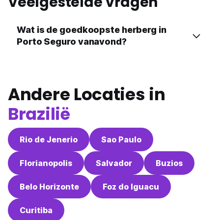
Veelgestelde vragen
Wat is de goedkoopste herberg in
Porto Seguro vanavond?
Andere Locaties in
Brazilië
Rio de Jenerio
Sao Paulo
Florianopolis
Salvador
Buzios
Belo Horizonte
Foz do Iguacu
Curitiba